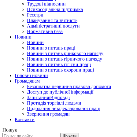
Трудові відносини
Психосоціальна підтримка
Реєстри
Планування та звітність
Адміністративні послуги
Нормативна база
Новини
Новини
Новини з питань праці
Новини з питань ринкового нагляду
Новини з питань гірничого нагляду
Новини з питань гігієни праці
Новини з питань охорони праці
Головні новини
Громадянам
Безоплатна первинна правова допомога
Доступ до публічної інформації
Запитання/Відповіді
Протидія торгівлі людьми
Подолання незадекларованої праці
Звернення громадян
Контакти
Пошук