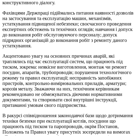
конструктивного діалогу.
Фахівцями Держпраці підіймались питання наявності дозволів
на застосування та експлуатацію машин, механізмів,
устаткування підвищеної небезпеки; своєчасного проведення
експертних обстежень та технічних оглядів; навчання і допуск
до виконання робіт обслуговуючого персоналу; допуск
підрядних організацій до виконання робіт з ремонту даного
устаткування.
Акцентовано увагу на основних причинах аварій, які
траплялись під час експлуатації систем, що працюють під
тиском, зокрема: неякісне виготовлення, монтаж чи ремонт
посудин, апаратів, трубопроводів; порушення технологічного
режиму та правил експлуатації; несправність запобіжних
пристроїв, контрольно-вимірювальних приладів, арматури;
корозія металу. Зважаючи на них, технічним керівникам
рекомендовано не обмежуватись діючими нормативними
документами, та створювати свої внутрішні інструкції,
притаманні умовам свого підприємства.
В ракурсі співвідношення законодавчої бази щодо дотримання
техніки безпеки при експлуатації котлів, посудини що
працюють під тиском та паропроводів, окрім Постанов,
Положень та Правил увагу присутніх зосередили на вимогах