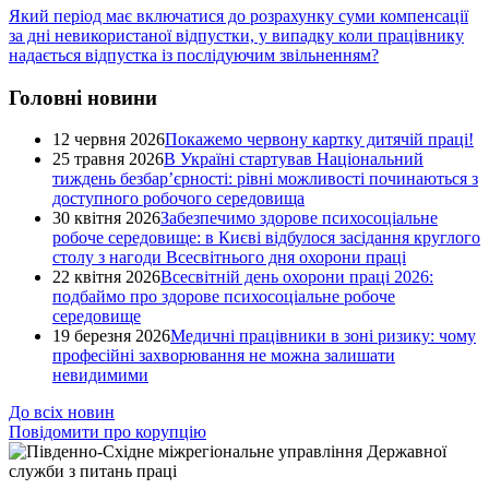
Який період має включатися до розрахунку суми компенсації
за дні невикористаної відпустки, у випадку коли працівнику
надається відпустка із послідуючим звільненням?
Головні новини
12 червня 2026
Покажемо червону картку дитячій праці!
25 травня 2026
В Україні стартував Національний
тиждень безбар’єрності: рівні можливості починаються з
доступного робочого середовища
30 квітня 2026
Забезпечимо здорове психосоціальне
робоче середовище: в Києві відбулося засідання круглого
столу з нагоди Всесвітнього дня охорони праці
22 квітня 2026
Всесвітній день охорони праці 2026:
подбаймо про здорове психосоціальне робоче
середовище
19 березня 2026
Медичні працівники в зоні ризику: чому
професійні захворювання не можна залишати
невидимими
До всіх новин
Повідомити про корупцію