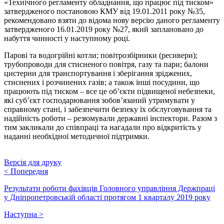
«Технічного регламенту обладнання, що працює під тиском»
затвердженого постановою КМУ від 19.01.2011 року №35,
рекомендовано взяти до відома нову версію даного регламенту
затвердженого 16.01.2019 року №27, який заплановано до
набуття чинності у наступному році.
Парові та водогрійні котли; повітрозбірники (ресивери);
трубопроводи для стисненого повітря, газу та пари; балони
цистерни для транспортування і зберігання зріджених,
стиснених і розчинених газів; а також інші посудини, що
працюють під тиском – все це об’єкти підвищеної небезпеки,
які суб’єкт господарювання зобов’язаний утримувати у
справному стані, і забезпечити безпеку їх обслуговування та
надійність роботи – резюмували державні інспектори. Разом з
тим закликали до співпраці та нагадали про відкритість у
наданні необхідної методичної підтримки.
Версія для друку
<
Попередня
Результати роботи фахівців Головного управління Держпраці
у Дніпропетровській області протягом 1 кварталу 2019 року
Наступна
>