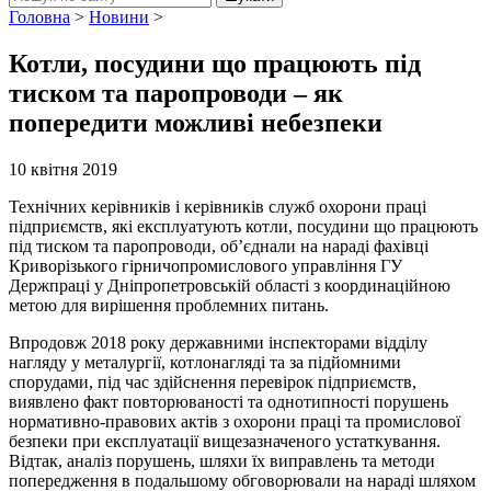
Головна
>
Новини
>
Котли, посудини що працюють під
тиском та паропроводи – як
попередити можливі небезпеки
10 квітня 2019
Технічних керівників і керівників служб охорони праці
підприємств, які експлуатують котли, посудини що працюють
під тиском та паропроводи, об’єднали на нараді фахівці
Криворізького гірничопромислового управління ГУ
Держпраці у Дніпропетровській області з координаційною
метою для вирішення проблемних питань.
Впродовж 2018 року державними інспекторами відділу
нагляду у металургії, котлонагляді та за підйомними
спорудами, під час здійснення перевірок підприємств,
виявлено факт повторюваності та однотипності порушень
нормативно-правових актів з охорони праці та промислової
безпеки при експлуатації вищезазначеного устаткування.
Відтак, аналіз порушень, шляхи їх виправлень та методи
попередження в подальшому обговорювали на нараді шляхом