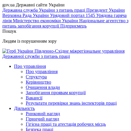
gov.ua
Державні сайти України
Державна служба України з питань праці
Президент України
Верховна Рада України
Урядовий портал
1545 Урядова гаряча
лінія
Міністерство економіки України
Національне агентство з
питань запобігання корупції
Підприємець
Пошук
Людям із порушенням зору
Південно-Східне міжрегіональне управління
Державної служби з питань праці
Про управління
Про управління
Структура
Керівництво
Очищення влади
Запобігання проявам корупції
Вакансії
Результати перевірки знань інспекторів праці
Діяльність
Ринковий нагляд
Гірничий нагляд
Гігієна праці та атестація робочих місць
Безпека праці