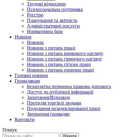
Трудові відносини
Психосоціальна підтримка
Реєстри
Планування та звітність
Адміністративні послуги
Нормативна база
Новини
Новини
Новини з питань праці
Новини з питань ринкового нагляду
Новини з питань гірничого нагляду
Новини з питань гігієни праці
Новини з питань охорони праці
Головні новини
Громадянам
Безоплатна первинна правова допомога
Доступ до публічної інформації
Запитання/Відповіді
Протидія торгівлі людьми
Подолання незадекларованої праці
Звернення громадян
Контакти
Пошук