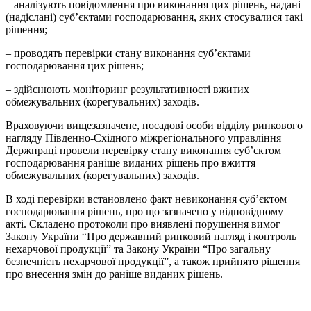
– аналізують повідомлення про виконання цих рішень, надані
(надіслані) суб’єктами господарювання, яких стосувалися такі
рішення;
– проводять перевірки стану виконання суб’єктами
господарювання цих рішень;
– здійснюють моніторинг результативності вжитих
обмежувальних (корегувальних) заходів.
Враховуючи вищезазначене, посадові особи відділу ринкового
нагляду Південно-Східного міжрегіонального управління
Держпраці провели перевірку стану виконання суб’єктом
господарювання раніше виданих рішень про вжиття
обмежувальних (корегувальних) заходів.
В ході перевірки встановлено факт невиконання суб’єктом
господарювання рішень, про що зазначено у відповідному
акті. Складено протоколи про виявлені порушення вимог
Закону України “Про державний ринковий нагляд і контроль
нехарчової продукції” та Закону України “Про загальну
безпечність нехарчової продукції”, а також прийнято рішення
про внесення змін до раніше виданих рішень.