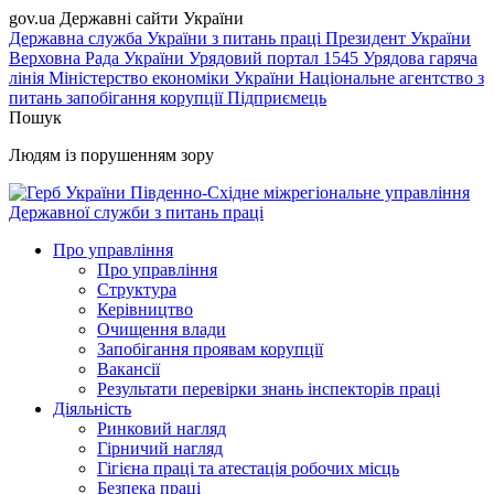
gov.ua
Державні сайти України
Державна служба України з питань праці
Президент України
Верховна Рада України
Урядовий портал
1545 Урядова гаряча
лінія
Міністерство економіки України
Національне агентство з
питань запобігання корупції
Підприємець
Пошук
Людям із порушенням зору
Південно-Східне міжрегіональне управління
Державної служби з питань праці
Про управління
Про управління
Структура
Керівництво
Очищення влади
Запобігання проявам корупції
Вакансії
Результати перевірки знань інспекторів праці
Діяльність
Ринковий нагляд
Гірничий нагляд
Гігієна праці та атестація робочих місць
Безпека праці