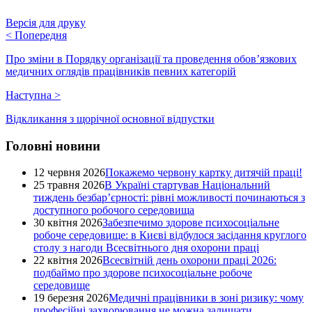
Версія для друку
<
Попередня
Про зміни в Порядку організації та проведення обов’язкових
медичних оглядів працівників певних категорій
Наступна
>
Відкликання з щорічної основної відпустки
Головні новини
12 червня 2026
Покажемо червону картку дитячій праці!
25 травня 2026
В Україні стартував Національний
тиждень безбар’єрності: рівні можливості починаються з
доступного робочого середовища
30 квітня 2026
Забезпечимо здорове психосоціальне
робоче середовище: в Києві відбулося засідання круглого
столу з нагоди Всесвітнього дня охорони праці
22 квітня 2026
Всесвітній день охорони праці 2026:
подбаймо про здорове психосоціальне робоче
середовище
19 березня 2026
Медичні працівники в зоні ризику: чому
професійні захворювання не можна залишати