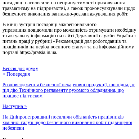
посадовці наголосили на неприпустимості приховування
травматизму на підприємстві, а також проконсультували щодо
безпечного виконання вантажно-розвантажувальних робіт.
В кінці зустрічі посадовці міжрегіонального
управління повідомили про можливість отримувати необхідну
та актуальну інформацію на сайті Державної служби України з
питань праці у рубриці «Рекомендації для роботодавців та
працівників на період воєнного стану» та на інформаційному
порталі https://pratsia.in.ua.
Версія для друку
<
Попередня
Розповсюдження безпечної нехарчової продукції, що підпадає
під дію Технічного регламенту рухомого обладнання, що
працює під тиском
Наступна
>
На Дніпропетровщині посилили обізнаність працівників
хімічної галузі щодо безпечного виконання робіт підвищеної
небезпеки