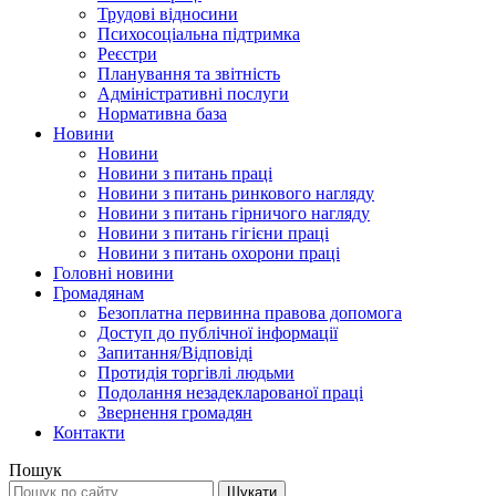
Трудові відносини
Психосоціальна підтримка
Реєстри
Планування та звітність
Адміністративні послуги
Нормативна база
Новини
Новини
Новини з питань праці
Новини з питань ринкового нагляду
Новини з питань гірничого нагляду
Новини з питань гігієни праці
Новини з питань охорони праці
Головні новини
Громадянам
Безоплатна первинна правова допомога
Доступ до публічної інформації
Запитання/Відповіді
Протидія торгівлі людьми
Подолання незадекларованої праці
Звернення громадян
Контакти
Пошук