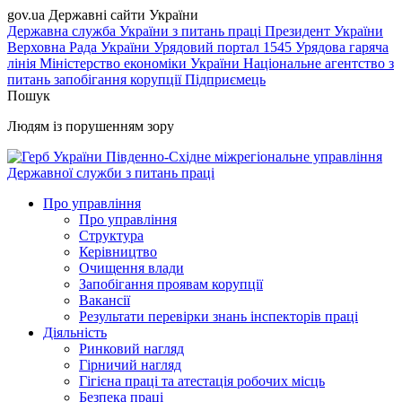
gov.ua
Державні сайти України
Державна служба України з питань праці
Президент України
Верховна Рада України
Урядовий портал
1545 Урядова гаряча
лінія
Міністерство економіки України
Національне агентство з
питань запобігання корупції
Підприємець
Пошук
Людям із порушенням зору
Південно-Східне міжрегіональне управління
Державної служби з питань праці
Про управління
Про управління
Структура
Керівництво
Очищення влади
Запобігання проявам корупції
Вакансії
Результати перевірки знань інспекторів праці
Діяльність
Ринковий нагляд
Гірничий нагляд
Гігієна праці та атестація робочих місць
Безпека праці