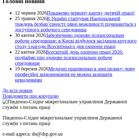
Головні новини
12 червня 2026
Покажемо червону картку дитячій праці!
25 травня 2026
В Україні стартував Національний
тиждень безбар’єрності: рівні можливості починаються з
доступного робочого середовища
30 квітня 2026
Забезпечимо здорове психосоціальне
робоче середовище: в Києві відбулося засідання круглого
столу з нагоди Всесвітнього дня охорони праці
22 квітня 2026
Всесвітній день охорони праці 2026:
подбаймо про здорове психосоціальне робоче
середовище
19 березня 2026
Медичні працівники в зоні ризику: чому
професійні захворювання не можна залишати
невидимими
До всіх новин
Повідомити про корупцію
Південно-Східне міжрегіональне управління Державної
служби з питань праці
e-mail адреса: dn@dsp.gov.ua