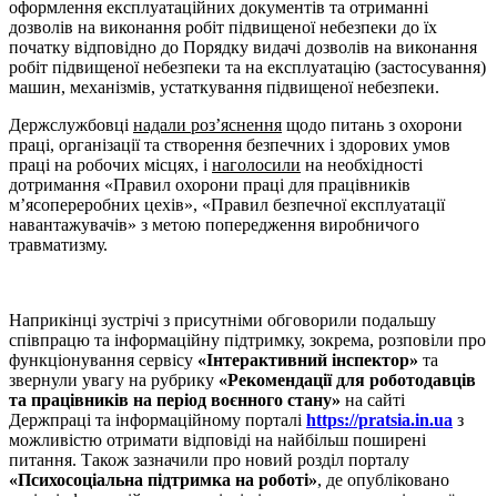
оформлення експлуатаційних документів та отриманні
дозволів на виконання робіт підвищеної небезпеки до їх
початку відповідно до Порядку видачі дозволів на виконання
робіт підвищеної небезпеки та на експлуатацію (застосування)
машин, механізмів, устаткування підвищеної небезпеки.
Держслужбовці
надали роз’яснення
щодо питань з охорони
праці, організації та створення безпечних і здорових умов
праці на робочих місцях, і
наголосили
на необхідності
дотримання «Правил охорони праці для працівників
м’ясопереробних цехів», «Правил безпечної експлуатації
навантажувачів» з метою попередження виробничого
травматизму.
Наприкінці зустрічі з присутніми обговорили подальшу
співпрацю та інформаційну підтримку, зокрема, розповіли про
функціонування сервісу
«Інтерактивний інспектор»
та
звернули увагу на рубрику
«Рекомендації для роботодавців
та працівників на період воєнного стану»
на сайті
Держпраці та інформаційному порталі
https://pratsia.in.ua
з
можливістю отримати відповіді на найбільш поширені
питання. Також зазначили про новий розділ порталу
«Психосоціальна підтримка на роботі»
, де опубліковано