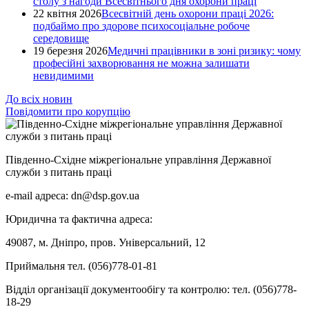
столу з нагоди Всесвітнього дня охорони праці
22 квітня 2026
Всесвітній день охорони праці 2026:
подбаймо про здорове психосоціальне робоче
середовище
19 березня 2026
Медичні працівники в зоні ризику: чому
професійні захворювання не можна залишати
невидимими
До всіх новин
Повідомити про корупцію
Південно-Східне міжрегіональне управління Державної
служби з питань праці
e-mail адреса: dn@dsp.gov.ua
Юридична та фактична адреса:
49087, м. Дніпро, пров. Універсальний, 12
Приймальня тел. (056)778-01-81
Відділ організації документообігу та контролю: тел. (056)778-
18-29