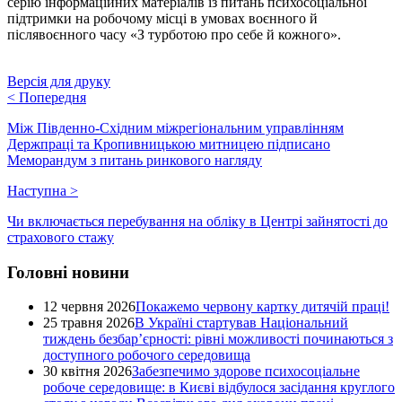
серію інформаційних матеріалів із питань психосоціальної
підтримки на робочому місці в умовах воєнного й
післявоєнного часу «З турботою про себе й кожного».
Версія для друку
<
Попередня
Між Південно-Східним міжрегіональним управлінням
Держпраці та Кропивницькою митницею підписано
Меморандум з питань ринкового нагляду
Наступна
>
Чи включається перебування на обліку в Центрі зайнятості до
страхового стажу
Головні новини
12 червня 2026
Покажемо червону картку дитячій праці!
25 травня 2026
В Україні стартував Національний
тиждень безбар’єрності: рівні можливості починаються з
доступного робочого середовища
30 квітня 2026
Забезпечимо здорове психосоціальне
робоче середовище: в Києві відбулося засідання круглого