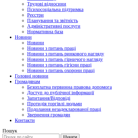
Трудові відносини
Психосоціальна підтримка
Реєстри
Планування та звітність
Адміністративні послуги
Нормативна база
Новини
Новини
Новини з питань праці
Новини з питань ринкового нагляду
Новини з питань гірничого нагляду
Новини з питань гігієни праці
Новини з питань охорони праці
Головні новини
Громадянам
Безоплатна первинна правова допомога
Доступ до публічної інформації
Запитання/Відповіді
Протидія торгівлі людьми
Подолання незадекларованої праці
Звернення громадян
Контакти
Пошук