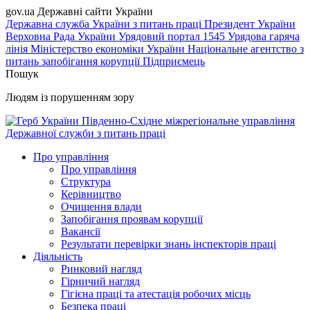
gov.ua
Державні сайти України
Державна служба України з питань праці
Президент України
Верховна Рада України
Урядовий портал
1545 Урядова гаряча
лінія
Міністерство економіки України
Національне агентство з
питань запобігання корупції
Підприємець
Пошук
Людям із порушенням зору
Південно-Східне міжрегіональне управління
Державної служби з питань праці
Про управління
Про управління
Структура
Керівництво
Очищення влади
Запобігання проявам корупції
Вакансії
Результати перевірки знань інспекторів праці
Діяльність
Ринковий нагляд
Гірничий нагляд
Гігієна праці та атестація робочих місць
Безпека праці