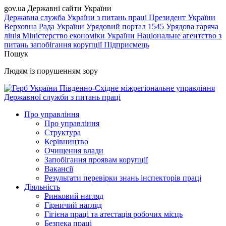
gov.ua
Державні сайти України
Державна служба України з питань праці
Президент України
Верховна Рада України
Урядовий портал
1545 Урядова гаряча
лінія
Міністерство економіки України
Національне агентство з
питань запобігання корупції
Підприємець
Пошук
Людям із порушенням зору
Південно-Східне міжрегіональне управління
Державної служби з питань праці
Про управління
Про управління
Структура
Керівництво
Очищення влади
Запобігання проявам корупції
Вакансії
Результати перевірки знань інспекторів праці
Діяльність
Ринковий нагляд
Гірничий нагляд
Гігієна праці та атестація робочих місць
Безпека праці