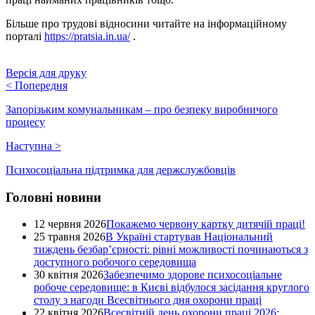
Більше про трудові відносини читайте на інформаційному
порталі
https://pratsia.in.ua/
.
Версія для друку
<
Попередня
Запорізьким комунальникам – про безпеку виробничого
процесу
Наступна
>
Психосоціальна підтримка для держслужбовців
Головні новини
12 червня 2026
Покажемо червону картку дитячій праці!
25 травня 2026
В Україні стартував Національний
тиждень безбар’єрності: рівні можливості починаються з
доступного робочого середовища
30 квітня 2026
Забезпечимо здорове психосоціальне
робоче середовище: в Києві відбулося засідання круглого
столу з нагоди Всесвітнього дня охорони праці
22 квітня 2026
Всесвітній день охорони праці 2026: