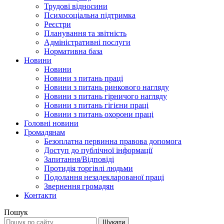
Трудові відносини
Психосоціальна підтримка
Реєстри
Планування та звітність
Адміністративні послуги
Нормативна база
Новини
Новини
Новини з питань праці
Новини з питань ринкового нагляду
Новини з питань гірничого нагляду
Новини з питань гігієни праці
Новини з питань охорони праці
Головні новини
Громадянам
Безоплатна первинна правова допомога
Доступ до публічної інформації
Запитання/Відповіді
Протидія торгівлі людьми
Подолання незадекларованої праці
Звернення громадян
Контакти
Пошук