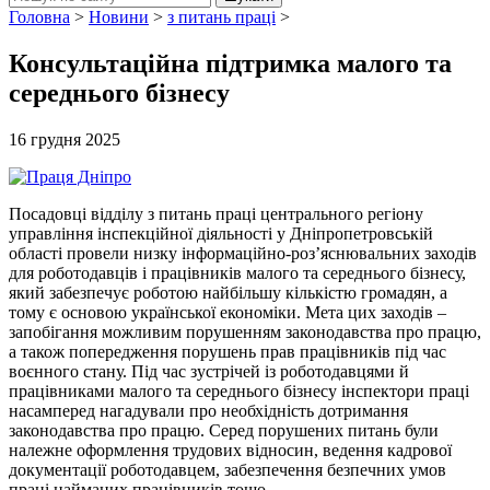
Головна
>
Новини
>
з питань праці
>
Консультаційна підтримка малого та
середнього бізнесу
16 грудня 2025
Посадовці відділу з питань праці центрального регіону
управління інспекційної діяльності у Дніпропетровській
області провели низку інформаційно-роз’яснювальних заходів
для роботодавців і працівників малого та середнього бізнесу,
який забезпечує роботою найбільшу кількістю громадян, а
тому є основою української економіки. Мета цих заходів –
запобігання можливим порушенням законодавства про працю,
а також попередження порушень прав працівників під час
воєнного стану. Під час зустрічей із роботодавцями й
працівниками малого та середнього бізнесу інспектори праці
насамперед нагадували про необхідність дотримання
законодавства про працю. Серед порушених питань були
належне оформлення трудових відносин, ведення кадрової
документації роботодавцем, забезпечення безпечних умов
праці найманих працівників тощо.