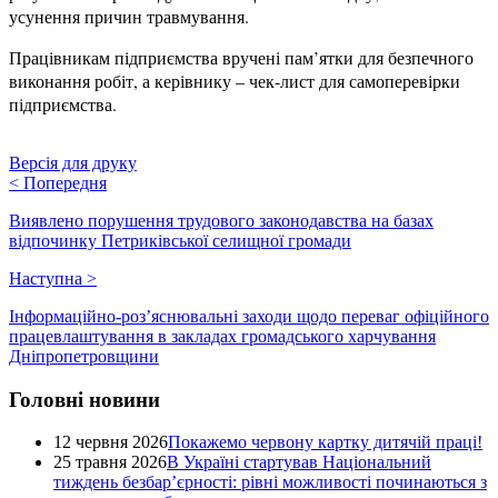
усунення причин травмування.
Працівникам підприємства вручені пам’ятки для безпечного
виконання робіт, а керівнику – чек-лист для самоперевірки
підприємства.
Версія для друку
<
Попередня
Виявлено порушення трудового законодавства на базах
відпочинку Петриківської селищної громади
Наступна
>
Інформаційно-роз’яснювальні заходи щодо переваг офіційного
працевлаштування в закладах громадського харчування
Дніпропетровщини
Головні новини
12 червня 2026
Покажемо червону картку дитячій праці!
25 травня 2026
В Україні стартував Національний
тиждень безбар’єрності: рівні можливості починаються з