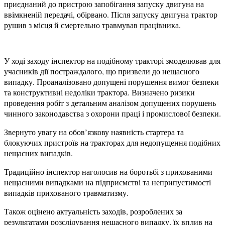
приєднаний до пристрою запобігання запуску двигуна на
ввімкненій передачі, обірвано. Після запуску двигуна трактор
рушив з місця й смертельно травмував працівника.
У ході заходу інспектор на подібному тракторі змоделював для
учасників дії постраждалого, що призвели до нещасного
випадку. Проаналізовано допущені порушення вимог безпеки
та конструктивні недоліки трактора. Визначено ризики
проведення робіт з детальним аналізом допущених порушень
чинного законодавства з охорони праці і промислової безпеки.
Звернуто увагу на обов’язкову наявність стартера та
блокуючих пристроїв на тракторах для недопущення подібних
нещасних випадків.
Традиційно інспектор наголосив на боротьбі з прихованими
нещасними випадками на підприємстві та неприпустимості
випадків прихованого травматизму.
Також оцінено актуальність заходів, розроблених за
результатами розслідування нещасного випадку, їх вплив на