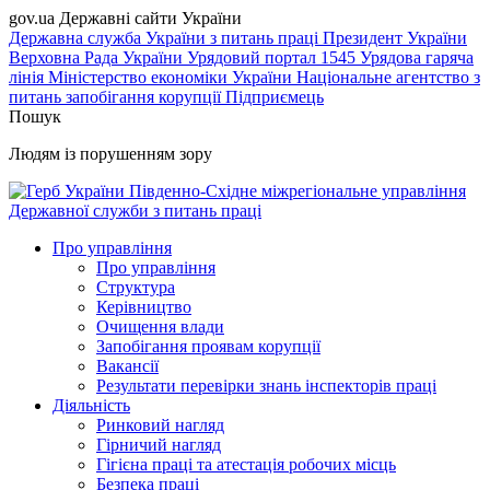
gov.ua
Державні сайти України
Державна служба України з питань праці
Президент України
Верховна Рада України
Урядовий портал
1545 Урядова гаряча
лінія
Міністерство економіки України
Національне агентство з
питань запобігання корупції
Підприємець
Пошук
Людям із порушенням зору
Південно-Східне міжрегіональне управління
Державної служби з питань праці
Про управління
Про управління
Структура
Керівництво
Очищення влади
Запобігання проявам корупції
Вакансії
Результати перевірки знань інспекторів праці
Діяльність
Ринковий нагляд
Гірничий нагляд
Гігієна праці та атестація робочих місць
Безпека праці