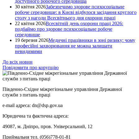
доступного робочого середовища
30 квітня 2026
Забезпечимо здорове психосоціальне
робоче середовище: в Києві відбулося засідання круглого
столу з нагоди Всесвітнього дня охорони праці
22 квітня 2026
Всесвітній день охорони праці 2026:
подбаймо про здорове психосоціальне робоче
середовище
19 березня 2026
Медичні працівники в зоні ризику: чому
професійні захворювання не можна залишати
невидимими
До всіх новин
Повідомити про корупцію
Південно-Східне міжрегіональне управління Державної
служби з питань праці
e-mail адреса: dn@dsp.gov.ua
Юридична та фактична адреса:
49087, м. Дніпро, пров. Універсальний, 12
Приймальня тел. (056)778-01-81