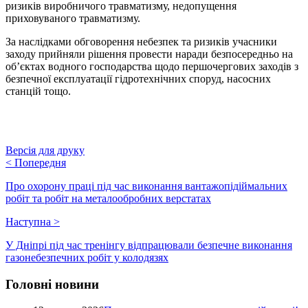
ризиків виробничого травматизму, недопущення
приховуваного травматизму.
За наслідками обговорення небезпек та ризиків учасники
заходу прийняли рішення провести наради безпосередньо на
об’єктах водного господарства щодо першочергових заходів з
безпечної експлуатації гідротехнічних споруд, насосних
станцій тощо.
Версія для друку
<
Попередня
Про охорону праці під час виконання вантажопідіймальних
робіт та робіт на металообробних верстатах
Наступна
>
У Дніпрі під час тренінгу відпрацювали безпечне виконання
газонебезпечних робіт у колодязях
Головні новини