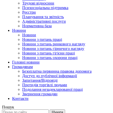
Трудові відносини
Психосоціальна підтримка
Реєстри
Планування та звітність
Адміністративні послуги
Нормативна база
Новини
Новини
Новини з питань праці
Новини з питань ринкового нагляду
Новини з питань гірничого нагляду
Новини з питань гігієни праці
Новини з питань охорони праці
Головні новини
Громадянам
Безоплатна первинна правова допомога
Доступ до публічної інформації
Запитання/Відповіді
Протидія торгівлі людьми
Подолання незадекларованої праці
Звернення громадян
Контакти
Пошук