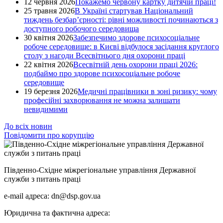
12 червня 2026
Покажемо червону картку дитячій праці!
25 травня 2026
В Україні стартував Національний
тиждень безбар’єрності: рівні можливості починаються з
доступного робочого середовища
30 квітня 2026
Забезпечимо здорове психосоціальне
робоче середовище: в Києві відбулося засідання круглого
столу з нагоди Всесвітнього дня охорони праці
22 квітня 2026
Всесвітній день охорони праці 2026:
подбаймо про здорове психосоціальне робоче
середовище
19 березня 2026
Медичні працівники в зоні ризику: чому
професійні захворювання не можна залишати
невидимими
До всіх новин
Повідомити про корупцію
Південно-Східне міжрегіональне управління Державної
служби з питань праці
e-mail адреса: dn@dsp.gov.ua
Юридична та фактична адреса: