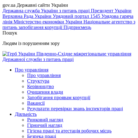
gov.ua
Державні сайти України
Державна служба України з питань праці
Президент України
Верховна Рада України
Урядовий портал
1545 Урядова гаряча
лінія
Міністерство економіки України
Національне агентство з
питань запобігання корупції
Підприємець
Пошук
Людям із порушенням зору
Південно-Східне міжрегіональне управління
Державної служби з питань праці
Про управління
Про управління
Структура
Керівництво
Очищення влади
Запобігання проявам корупції
Вакансії
Результати перевірки знань інспекторів праці
Діяльність
Ринковий нагляд
Гірничий нагляд
Гігієна праці та атестація робочих місць
Безпека праці