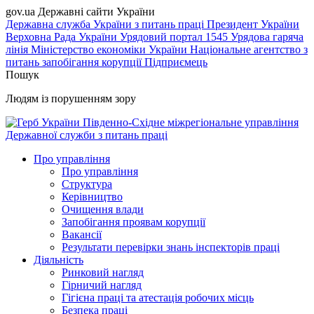
gov.ua
Державні сайти України
Державна служба України з питань праці
Президент України
Верховна Рада України
Урядовий портал
1545 Урядова гаряча
лінія
Міністерство економіки України
Національне агентство з
питань запобігання корупції
Підприємець
Пошук
Людям із порушенням зору
Південно-Східне міжрегіональне управління
Державної служби з питань праці
Про управління
Про управління
Структура
Керівництво
Очищення влади
Запобігання проявам корупції
Вакансії
Результати перевірки знань інспекторів праці
Діяльність
Ринковий нагляд
Гірничий нагляд
Гігієна праці та атестація робочих місць
Безпека праці