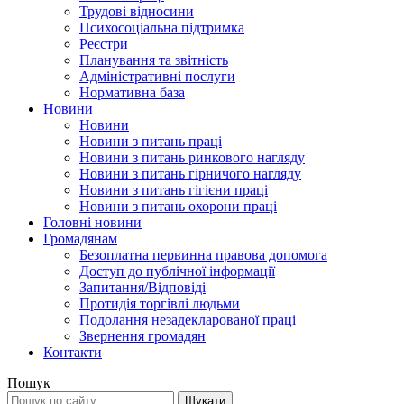
Трудові відносини
Психосоціальна підтримка
Реєстри
Планування та звітність
Адміністративні послуги
Нормативна база
Новини
Новини
Новини з питань праці
Новини з питань ринкового нагляду
Новини з питань гірничого нагляду
Новини з питань гігієни праці
Новини з питань охорони праці
Головні новини
Громадянам
Безоплатна первинна правова допомога
Доступ до публічної інформації
Запитання/Відповіді
Протидія торгівлі людьми
Подолання незадекларованої праці
Звернення громадян
Контакти
Пошук