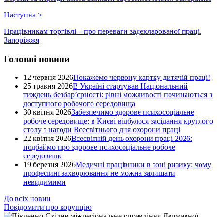
Наступна
>
Працівникам торгівлі – про переваги задекларованої праці.
Запоріжжя
Головні новини
12 червня 2026
Покажемо червону картку дитячій праці!
25 травня 2026
В Україні стартував Національний
тиждень безбар’єрності: рівні можливості починаються з
доступного робочого середовища
30 квітня 2026
Забезпечимо здорове психосоціальне
робоче середовище: в Києві відбулося засідання круглого
столу з нагоди Всесвітнього дня охорони праці
22 квітня 2026
Всесвітній день охорони праці 2026:
подбаймо про здорове психосоціальне робоче
середовище
19 березня 2026
Медичні працівники в зоні ризику: чому
професійні захворювання не можна залишати
невидимими
До всіх новин
Повідомити про корупцію