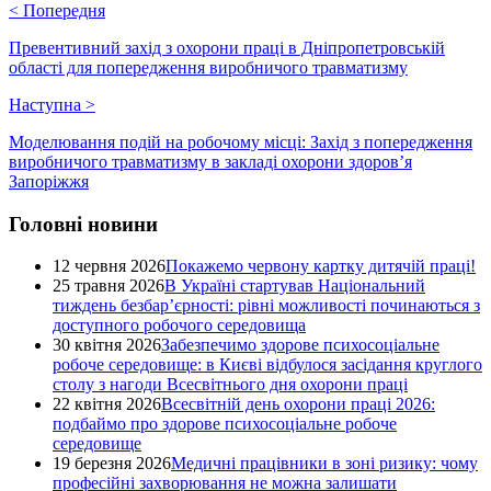
<
Попередня
Превентивний захід з охорони праці в Дніпропетровській
області для попередження виробничого травматизму
Наступна
>
Моделювання подій на робочому місці: Захід з попередження
виробничого травматизму в закладі охорони здоров’я
Запоріжжя
Головні новини
12 червня 2026
Покажемо червону картку дитячій праці!
25 травня 2026
В Україні стартував Національний
тиждень безбар’єрності: рівні можливості починаються з
доступного робочого середовища
30 квітня 2026
Забезпечимо здорове психосоціальне
робоче середовище: в Києві відбулося засідання круглого
столу з нагоди Всесвітнього дня охорони праці
22 квітня 2026
Всесвітній день охорони праці 2026:
подбаймо про здорове психосоціальне робоче
середовище
19 березня 2026
Медичні працівники в зоні ризику: чому
професійні захворювання не можна залишати