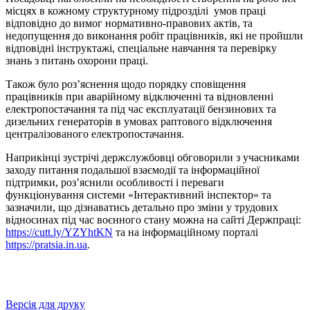
місцях в кожному структурному підрозділі умов праці
відповідно до вимог нормативно-правових актів, та
недопущення до виконання робіт працівників, які не пройшли
відповідні інструктажі, спеціальне навчання та перевірку
знань з питань охорони праці.
Також було роз’яснення щодо порядку сповіщення
працівників при аварійному відключенні та відновленні
електропостачання та під час експлуатації бензинових та
дизельних генераторів в умовах раптового відключення
централізованого електропостачання.
Наприкінці зустрічі держслужбовці обговорили з учасниками
заходу питання подальшої взаємодії та інформаційної
підтримки, роз’яснили особливості і переваги
функціонування системи «Інтерактивний інспектор» та
зазначили, що дізнаватись детально про зміни у трудових
відносинах під час воєнного стану можна на сайті Держпраці:
https://cutt.ly/YZYhtKN
та на інформаційному порталі
https://pratsia.in.ua
.
Версія для друку