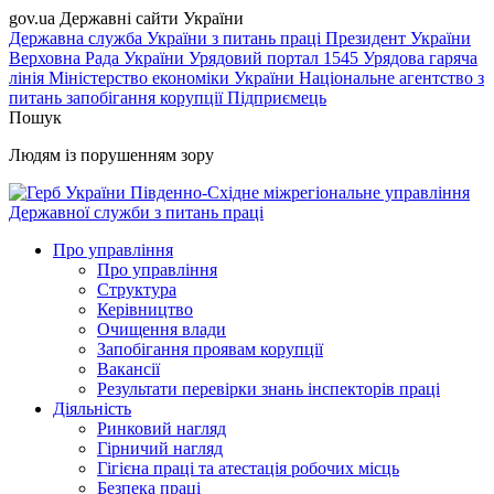
gov.ua
Державні сайти України
Державна служба України з питань праці
Президент України
Верховна Рада України
Урядовий портал
1545 Урядова гаряча
лінія
Міністерство економіки України
Національне агентство з
питань запобігання корупції
Підприємець
Пошук
Людям із порушенням зору
Південно-Східне міжрегіональне управління
Державної служби з питань праці
Про управління
Про управління
Структура
Керівництво
Очищення влади
Запобігання проявам корупції
Вакансії
Результати перевірки знань інспекторів праці
Діяльність
Ринковий нагляд
Гірничий нагляд
Гігієна праці та атестація робочих місць
Безпека праці