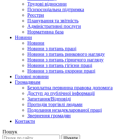
Трудові відносини
Психосоціальна підтримка
Реєстри
Планування та звітність
Адміністративні послуги
Нормативна база
Новини
Новини
Новини з питань праці
Новини з питань ринкового нагляду
Новини з питань гірничого нагляду
Новини з питань гігієни праці
Новини з питань охорони праці
Головні новини
Громадянам
Безоплатна первинна правова допомога
Доступ до публічної інформації
Запитання/Відповіді
Протидія торгівлі людьми
Подолання незадекларованої праці
Звернення громадян
Контакти
Пошук