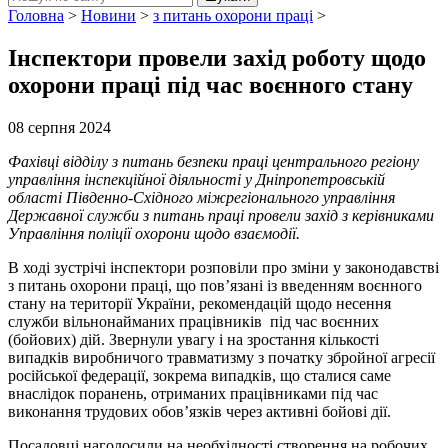
Головна
>
Новини
>
з питань охорони праці
>
Інспектори провели захід роботу щодо
охорони праці під час воєнного стану
08 серпня 2024
Фахівці відділу з питань безпеки праці центрального регіону
управління інспекційної діяльності у Дніпропетровській
області Південно-Східного міжрегіонального управління
Державної служби з питань праці провели захід з керівниками
Управління поліції охорони щодо взаємодії.
В ході зустрічі інспектори розповіли про зміни у законодавстві
з питань охорони праці, що пов’язані із введенням воєнного
стану на території України, рекомендацій щодо несення
служби вільнонайманих працівників під час воєнних
(бойових) дій. Звернули увагу і на зростання кількості
випадків виробничого травматизму з початку збройної агресії
російської федерації, зокрема випадків, що сталися саме
внаслідок поранень, отриманих працівниками під час
виконання трудових обов’язків через активні бойові дії.
Посадовці наголосили на необхідності створення на робочих