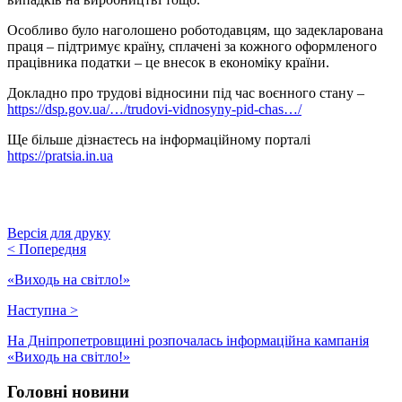
Особливо було наголошено роботодавцям, що задекларована
праця – підтримує країну, сплачені за кожного оформленого
працівника податки – це внесок в економіку країни.
Докладно про трудові відносини під час воєнного стану –
https://dsp.gov.ua/…/trudovi-vidnosyny-pid-chas…/
Ще більше дізнаєтесь на інформаційному порталі
https://pratsia.in.ua
Версія для друку
<
Попередня
«Виходь на світло!»
Наступна
>
На Дніпропетровщині розпочалась інформаційна кампанія
«Виходь на світло!»
Головні новини