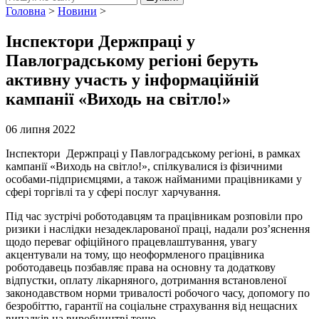
Головна
>
Новини
>
Інспектори Держпраці у
Павлоградському регіоні беруть
активну участь у інформаційній
кампанії «Виходь на світло!»
06 липня 2022
Інспектори Держпраці у Павлоградському регіоні, в рамках
кампанії «Виходь на світло!», спілкувалися із фізичними
особами-підприємцями, а також найманими працівниками у
сфері торгівлі та у сфері послуг харчування.
Під час зустрічі роботодавцям та працівникам розповіли про
ризики і наслідки незадекларованої праці, надали роз’яснення
щодо переваг офіційного працевлаштування, увагу
акцентували на тому, що неоформленого працівника
роботодавець позбавляє права на основну та додаткову
відпустки, оплату лікарняного, дотримання встановленої
законодавством норми тривалості робочого часу, допомогу по
безробіттю, гарантії на соціальне страхування від нещасних
випадків на виробництві тощо.