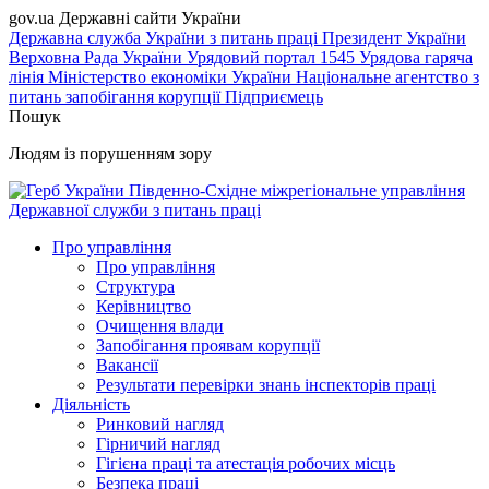
gov.ua
Державні сайти України
Державна служба України з питань праці
Президент України
Верховна Рада України
Урядовий портал
1545 Урядова гаряча
лінія
Міністерство економіки України
Національне агентство з
питань запобігання корупції
Підприємець
Пошук
Людям із порушенням зору
Південно-Східне міжрегіональне управління
Державної служби з питань праці
Про управління
Про управління
Структура
Керівництво
Очищення влади
Запобігання проявам корупції
Вакансії
Результати перевірки знань інспекторів праці
Діяльність
Ринковий нагляд
Гірничий нагляд
Гігієна праці та атестація робочих місць
Безпека праці