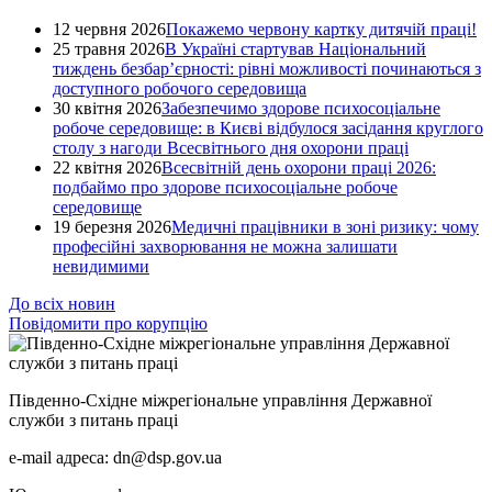
12 червня 2026
Покажемо червону картку дитячій праці!
25 травня 2026
В Україні стартував Національний
тиждень безбар’єрності: рівні можливості починаються з
доступного робочого середовища
30 квітня 2026
Забезпечимо здорове психосоціальне
робоче середовище: в Києві відбулося засідання круглого
столу з нагоди Всесвітнього дня охорони праці
22 квітня 2026
Всесвітній день охорони праці 2026:
подбаймо про здорове психосоціальне робоче
середовище
19 березня 2026
Медичні працівники в зоні ризику: чому
професійні захворювання не можна залишати
невидимими
До всіх новин
Повідомити про корупцію
Південно-Східне міжрегіональне управління Державної
служби з питань праці
e-mail адреса: dn@dsp.gov.ua