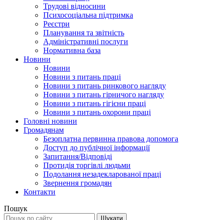
Трудові відносини
Психосоціальна підтримка
Реєстри
Планування та звітність
Адміністративні послуги
Нормативна база
Новини
Новини
Новини з питань праці
Новини з питань ринкового нагляду
Новини з питань гірничого нагляду
Новини з питань гігієни праці
Новини з питань охорони праці
Головні новини
Громадянам
Безоплатна первинна правова допомога
Доступ до публічної інформації
Запитання/Відповіді
Протидія торгівлі людьми
Подолання незадекларованої праці
Звернення громадян
Контакти
Пошук