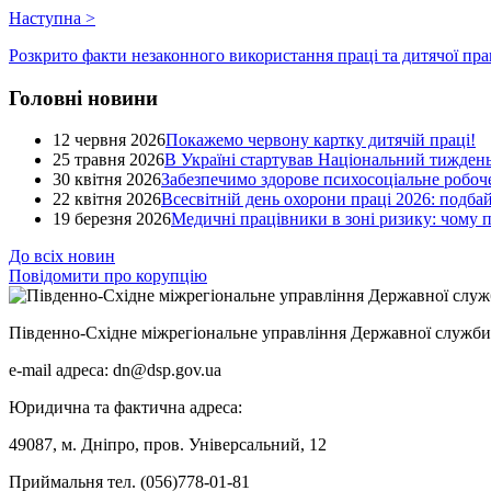
Наступна
>
Розкрито факти незаконного використання праці та дитячої прац
Головні новини
12 червня 2026
Покажемо червону картку дитячій праці!
25 травня 2026
В Україні стартував Національний тиждень
30 квітня 2026
Забезпечимо здорове психосоціальне робоче
22 квітня 2026
Всесвітній день охорони праці 2026: подба
19 березня 2026
Медичні працівники в зоні ризику: чому
До всіх новин
Повідомити про корупцію
Південно-Східне міжрегіональне управління Державної служби 
e-mail адреса: dn@dsp.gov.ua
Юридична та фактична адреса:
49087, м. Дніпро, пров. Універсальний, 12
Приймальня тел. (056)778-01-81