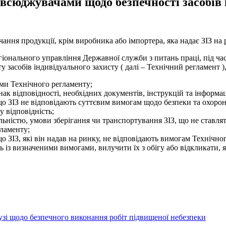
овсюджувачами щодо безпечності засобів 
ння продукції, крім виробника або імпортера, яка надає ЗІЗ на 
гіонального управління Державної служби з питань праці, під ч
 засобів індивідуального захисту ( далі – Технічний регламент ),
гами Технічного регламенту;
нак відповідності, необхідних документів, інструкцій та інформа
 ЗІЗ не відповідають суттєвим вимогам щодо безпеки та охорони
 відповідність;
альністю, умови зберігання чи транспортування ЗІЗ, що не ставля
гламенту;
 ЗІЗ, які він надав на ринку, не відповідають вимогам Технічн
ть із визначеними вимогами, вилучити їх з обігу або відкликати, 
узі щодо безпечного виконання робіт підвищеної небезпеки