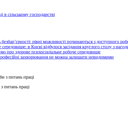
і в сільському господарстві
 безбар’єрності: рівні можливості починаються з доступного ро
 середовище: в Києві відбулося засідання круглого столу з нагод
ймо про здорове психосоціальне робоче середовище
 професійні захворювання не можна залишати невидимими
з питань праці