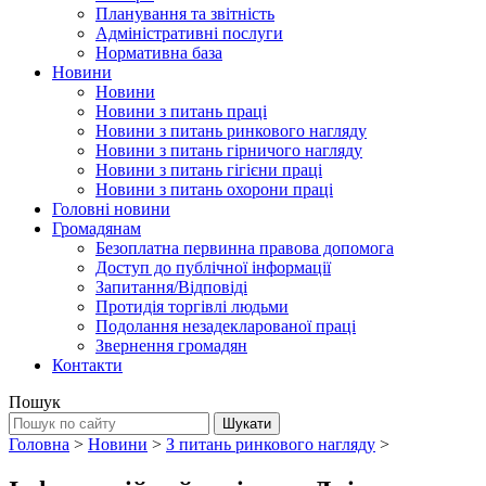
Планування та звітність
Адміністративні послуги
Нормативна база
Новини
Новини
Новини з питань праці
Новини з питань ринкового нагляду
Новини з питань гірничого нагляду
Новини з питань гігієни праці
Новини з питань охорони праці
Головні новини
Громадянам
Безоплатна первинна правова допомога
Доступ до публічної інформації
Запитання/Відповіді
Протидія торгівлі людьми
Подолання незадекларованої праці
Звернення громадян
Контакти
Пошук
Головна
>
Новини
>
З питань ринкового нагляду
>