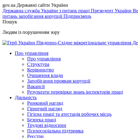
gov.ua
Державні сайти України
Державна служба України з питань праці
Президент України
Ве
питань запобігання корупції
Підприємець
Пошук
Людям із порушенням зору
Південно-Східне міжрегіональне управління Де
Про управління
Про управління
Структура
Керівництво
Очищення влади
Запобігання проявам корупції
Вакансії
Результати перевірки знань інспекторів праці
Діяльність
Ринковий нагляд
Гірничий нагляд
Гігієна праці та атестація робочих місць
Безпека праці
Трудові відносини
Психосоціальна підтримка
Реєстри