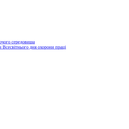
бочого середовища
и Всесвітнього дня охорони праці