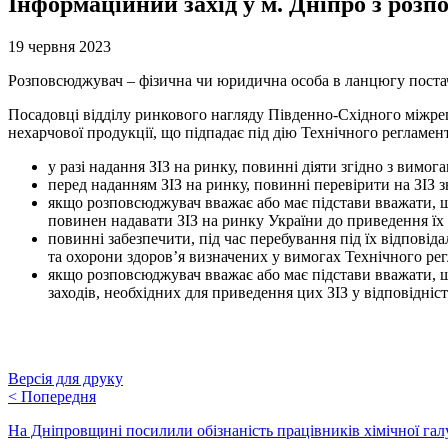
Інформаційний захід у м. Дніпро з розп
19 червня 2023
Розповсюджувач – фізична чи юридична особа в ланцюгу постача
Посадовці відділу ринкового нагляду Південно-Східного міжре
нехарчової продукції, що підпадає під дію Технічного регламенту
у разі надання ЗІЗ на ринку, повинні діяти згідно з вимо
перед наданням ЗІЗ на ринку, повинні перевірити на ЗІЗ з
якщо розповсюджувач вважає або має підстави вважати, що
повинен надавати ЗІЗ на ринку України до приведення їх у
повинні забезпечити, під час перебування під їх відповід
та охорони здоров’я визначених у вимогах Технічного ре
якщо розповсюджувач вважає або має підстави вважати, що
заходів, необхідних для приведення цих ЗІЗ у відповідніс
Версія для друку
<
Попередня
На Дніпровщині посилили обізнаність працівників хімічної гал