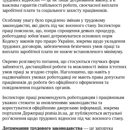
важлива гарантія стабільності роботи, своєчасної виплати
заробітної плати та соціального захисту працівників.
Особливу увагу було приділено змінам у трудовому
законодавстві, які діють під час воєнного стану. Інспектори
праці пояснили, що, попри спрощення деяких процедур,
роботодавці зобов’язані дотримуватися основних норм
Кодексу законів про працю України, зокрема щодо укладення
трудових договорів, забезпечення безпечних умов праці та
виплати заробітної плати не нижче встановленого мінімуму.
Окремо розглянуто питання, що стосуються гнучких форм
зайнятості, дистанційної роботи та можливості зміни істотних
умов праці за згодою сторін. Наголошено, що навіть у
надзвичайних умовах роботодавці не мають права допускати
працівників до роботи без офіційного оформлення та
повідомлення податкових органів.
Інспектори праці рекомендують роботодавцям і працівникам
уважно стежити за оновленнями законодавства та
користуватися офіційними джерелами інформації, зокрема
порталом Держпраці pratsia.in.ua, де публікуються актуальні
роз’яснення щодо трудових відносин під час воєнного стану.
Дотримання трудового законодавства
— це запорука