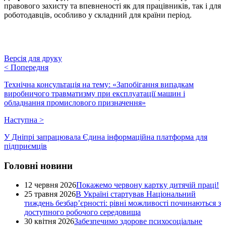
правового захисту та впевненості як для працівників, так і для
роботодавців, особливо у складний для країни період.
Версія для друку
<
Попередня
Технічна консультація на тему: «Запобігання випадкам
виробничого травматизму при експлуатації машин і
обладнання промислового призначення»
Наступна
>
У Дніпрі запрацювала Єдина інформаційна платформа для
підприємців
Головні новини
12 червня 2026
Покажемо червону картку дитячій праці!
25 травня 2026
В Україні стартував Національний
тиждень безбар’єрності: рівні можливості починаються з
доступного робочого середовища
30 квітня 2026
Забезпечимо здорове психосоціальне