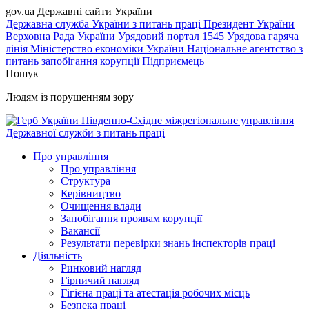
gov.ua
Державні сайти України
Державна служба України з питань праці
Президент України
Верховна Рада України
Урядовий портал
1545 Урядова гаряча
лінія
Міністерство економіки України
Національне агентство з
питань запобігання корупції
Підприємець
Пошук
Людям із порушенням зору
Південно-Східне міжрегіональне управління
Державної служби з питань праці
Про управління
Про управління
Структура
Керівництво
Очищення влади
Запобігання проявам корупції
Вакансії
Результати перевірки знань інспекторів праці
Діяльність
Ринковий нагляд
Гірничий нагляд
Гігієна праці та атестація робочих місць
Безпека праці