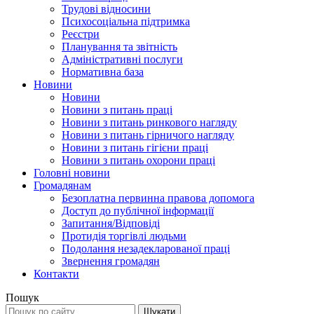
Трудові відносини
Психосоціальна підтримка
Реєстри
Планування та звітність
Адміністративні послуги
Нормативна база
Новини
Новини
Новини з питань праці
Новини з питань ринкового нагляду
Новини з питань гірничого нагляду
Новини з питань гігієни праці
Новини з питань охорони праці
Головні новини
Громадянам
Безоплатна первинна правова допомога
Доступ до публічної інформації
Запитання/Відповіді
Протидія торгівлі людьми
Подолання незадекларованої праці
Звернення громадян
Контакти
Пошук