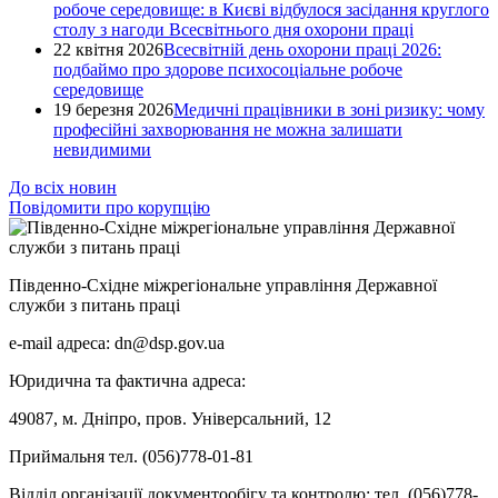
робоче середовище: в Києві відбулося засідання круглого
столу з нагоди Всесвітнього дня охорони праці
22 квітня 2026
Всесвітній день охорони праці 2026:
подбаймо про здорове психосоціальне робоче
середовище
19 березня 2026
Медичні працівники в зоні ризику: чому
професійні захворювання не можна залишати
невидимими
До всіх новин
Повідомити про корупцію
Південно-Східне міжрегіональне управління Державної
служби з питань праці
e-mail адреса: dn@dsp.gov.ua
Юридична та фактична адреса:
49087, м. Дніпро, пров. Універсальний, 12
Приймальня тел. (056)778-01-81
Відділ організації документообігу та контролю: тел. (056)778-