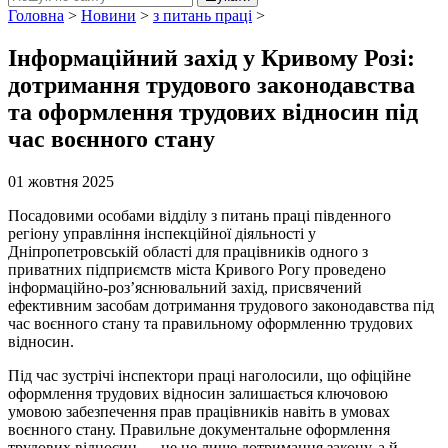
Головна
>
Новини
>
з питань праці
>
Інформаційний захід у Кривому Розі:
дотримання трудового законодавства
та оформлення трудових відносин під
час воєнного стану
01 жовтня 2025
Посадовими особами відділу з питань праці південного
регіону управління інспекційної діяльності у
Дніпропетровській області для працівників одного з
приватних підприємств міста Кривого Рогу проведено
інформаційно-роз’яснювальний захід, присвячений
ефективним засобам дотримання трудового законодавства під
час воєнного стану та правильному оформленню трудових
відносин.
Під час зустрічі інспектори праці наголосили, що офіційне
оформлення трудових відносин залишається ключовою
умовою забезпечення прав працівників навіть в умовах
воєнного стану. Правильне документальне оформлення
трудових відносин — це не лише дотримання закону, а й