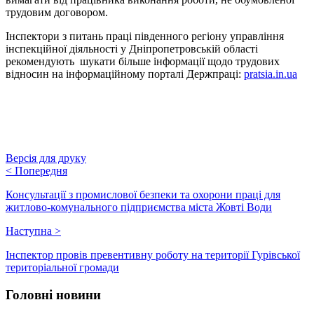
трудовим договором.
Інспектори з питань праці південного регіону управління
інспекційної діяльності у Дніпропетровській області
рекомендують шукати більше інформації щодо трудових
відносин на інформаційному порталі Держпраці:
pratsia.in.ua
Версія для друку
<
Попередня
Консультації з промислової безпеки та охорони праці для
житлово-комунального підприємства міста Жовті Води
Наступна
>
Інспектор провів превентивну роботу на території Гурівської
територіальної громади
Головні новини