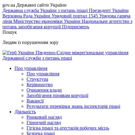
gov.ua
Державні сайти України
Державна служба України з питань праці
Президент України
Верховна Рада України
Урядовий портал
1545 Урядова гаряча
лінія
Міністерство економіки України
Національне агентство з
питань запобігання корупції
Підприємець
Пошук
Людям із порушенням зору
Південно-Східне міжрегіональне управління
Державної служби з питань праці
Про управління
Про управління
Структура
Керівництво
Очищення влади
Запобігання проявам корупції
Вакансії
Результати перевірки знань інспекторів праці
Діяльність
Ринковий нагляд
Гірничий нагляд
Гігієна праці та атестація робочих місць
Безпека праці