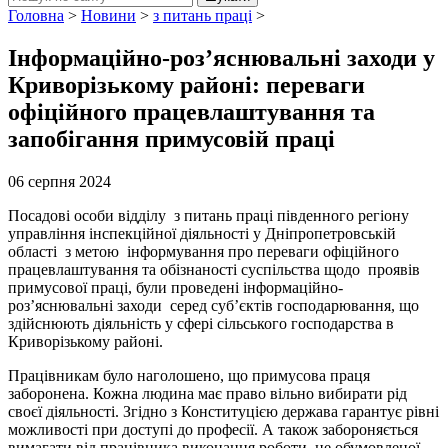
Головна
>
Новини
>
з питань праці
>
Інформаційно-роз’яснювальні заходи у
Криворізькому районі: переваги
офіційного працевлаштування та
запобігання примусовій праці
06 серпня 2024
Посадові особи відділу з питань праці південного регіону
управління інспекційної діяльності у Дніпропетровській
області з метою інформування про переваги офіційного
працевлаштування та обізнаності суспільства щодо проявів
примусової праці, були проведені інформаційно-
роз’яснювальні заходи серед суб’єктів господарювання, що
здійснюють діяльність у сфері сільського господарства в
Криворізькому районі.
Працівникам було наголошено, що примусова праця
заборонена. Кожна людина має право вільно вибирати рід
своєї діяльності. Згідно з Конституцією держава гарантує рівні
можливості при доступі до професії. А також забороняється
вимагати від працівника виконання роботи, не обумовленої