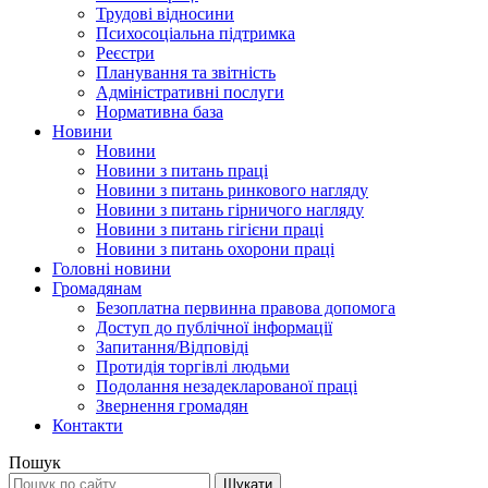
Трудові відносини
Психосоціальна підтримка
Реєстри
Планування та звітність
Адміністративні послуги
Нормативна база
Новини
Новини
Новини з питань праці
Новини з питань ринкового нагляду
Новини з питань гірничого нагляду
Новини з питань гігієни праці
Новини з питань охорони праці
Головні новини
Громадянам
Безоплатна первинна правова допомога
Доступ до публічної інформації
Запитання/Відповіді
Протидія торгівлі людьми
Подолання незадекларованої праці
Звернення громадян
Контакти
Пошук