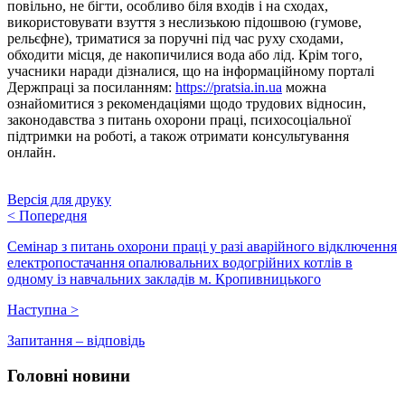
повільно, не бігти, особливо біля входів і на сходах,
використовувати взуття з неслизькою підошвою (гумове,
рельєфне), триматися за поручні під час руху сходами,
обходити місця, де накопичилися вода або лід. Крім того,
учасники наради дізналися, що на інформаційному порталі
Держпраці за посиланням:
https://pratsia.in.ua
можна
ознайомитися з рекомендаціями щодо трудових відносин,
законодавства з питань охорони праці, психосоціальної
підтримки на роботі, а також отримати консультування
онлайн.
Версія для друку
<
Попередня
Семінар з питань охорони праці у разі аварійного відключення
електропостачання опалювальних водогрійних котлів в
одному із навчальних закладів м. Кропивницького
Наступна
>
Запитання – відповідь
Головні новини