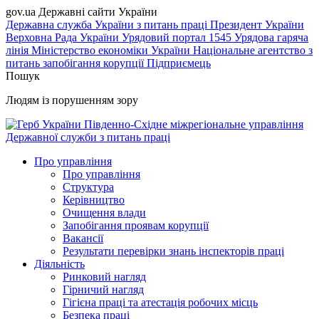
gov.ua
Державні сайти України
Державна служба України з питань праці
Президент України
Верховна Рада України
Урядовий портал
1545 Урядова гаряча
лінія
Міністерство економіки України
Національне агентство з
питань запобігання корупції
Підприємець
Пошук
Людям із порушенням зору
Південно-Східне міжрегіональне управління
Державної служби з питань праці
Про управління
Про управління
Структура
Керівництво
Очищення влади
Запобігання проявам корупції
Вакансії
Результати перевірки знань інспекторів праці
Діяльність
Ринковий нагляд
Гірничий нагляд
Гігієна праці та атестація робочих місць
Безпека праці