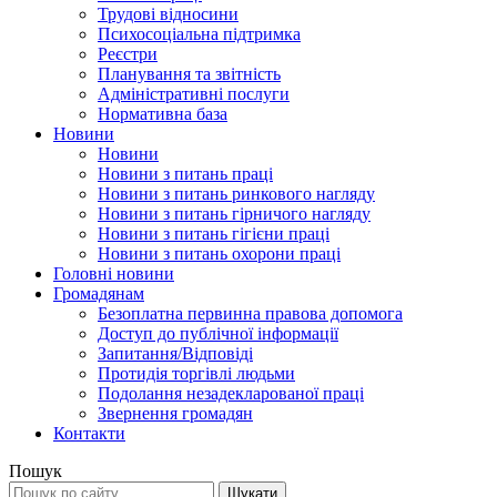
Трудові відносини
Психосоціальна підтримка
Реєстри
Планування та звітність
Адміністративні послуги
Нормативна база
Новини
Новини
Новини з питань праці
Новини з питань ринкового нагляду
Новини з питань гірничого нагляду
Новини з питань гігієни праці
Новини з питань охорони праці
Головні новини
Громадянам
Безоплатна первинна правова допомога
Доступ до публічної інформації
Запитання/Відповіді
Протидія торгівлі людьми
Подолання незадекларованої праці
Звернення громадян
Контакти
Пошук