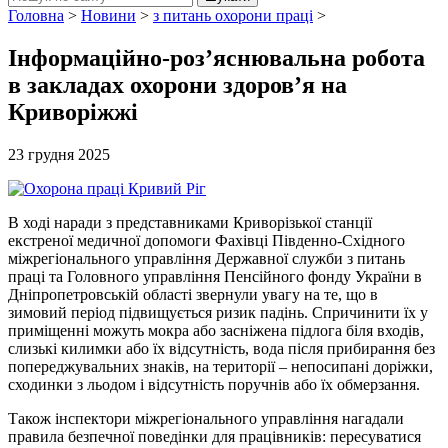
Головна
>
Новини
>
з питань охорони праці
>
Інформаційно-роз’яснювальна робота
в закладах охорони здоров’я на
Криворіжжі
23 грудня 2025
В ході наради з представниками Криворізької станції
екстреної медичної допомоги Фахівці Південно-Східного
міжрегіонального управління Державної служби з питань
праці та Головного управління Пенсійного фонду України в
Дніпропетровській області звернули увагу на те, що в
зимовий період підвищується ризик падінь. Спричинити їх у
приміщенні можуть мокра або засніжена підлога біля входів,
слизькі килимки або їх відсутність, вода після прибирання без
попереджувальних знаків, на території – непосипані доріжки,
сходинки з льодом і відсутність поручнів або їх обмерзання.
Також інспектори міжрегіонального управління нагадали
правила безпечної поведінки для працівників: пересуватися