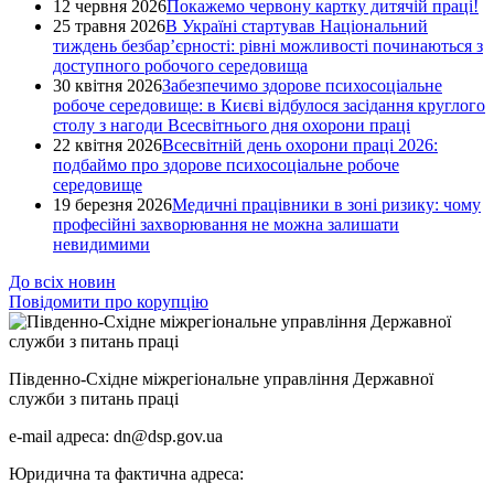
12 червня 2026
Покажемо червону картку дитячій праці!
25 травня 2026
В Україні стартував Національний
тиждень безбар’єрності: рівні можливості починаються з
доступного робочого середовища
30 квітня 2026
Забезпечимо здорове психосоціальне
робоче середовище: в Києві відбулося засідання круглого
столу з нагоди Всесвітнього дня охорони праці
22 квітня 2026
Всесвітній день охорони праці 2026:
подбаймо про здорове психосоціальне робоче
середовище
19 березня 2026
Медичні працівники в зоні ризику: чому
професійні захворювання не можна залишати
невидимими
До всіх новин
Повідомити про корупцію
Південно-Східне міжрегіональне управління Державної
служби з питань праці
e-mail адреса: dn@dsp.gov.ua
Юридична та фактична адреса: