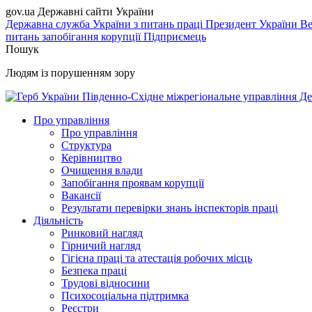
gov.ua
Державні сайти України
Державна служба України з питань праці
Президент України
Ве
питань запобігання корупції
Підприємець
Пошук
Людям із порушенням зору
Південно-Східне міжрегіональне управління Де
Про управління
Про управління
Структура
Керівництво
Очищення влади
Запобігання проявам корупції
Вакансії
Результати перевірки знань інспекторів праці
Діяльність
Ринковий нагляд
Гірничий нагляд
Гігієна праці та атестація робочих місць
Безпека праці
Трудові відносини
Психосоціальна підтримка
Реєстри