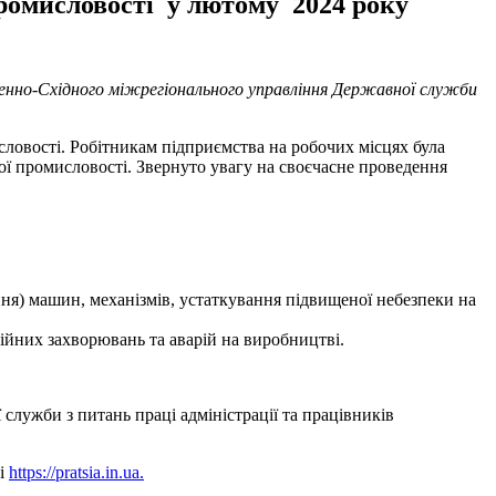
промисловості у лютому 2024 року
енно-Східного міжрегіонального управління Державної служби
ловості. Робітникам підприємства на робочих місцях була
ї промисловості. Звернуто увагу на своєчасне проведення
ння) машин, механізмів, устаткування підвищеної небезпеки на
ійних захворювань та аварій на виробництві.
служби з питань праці адміністрації та працівників
лі
https://pratsia.in.ua.