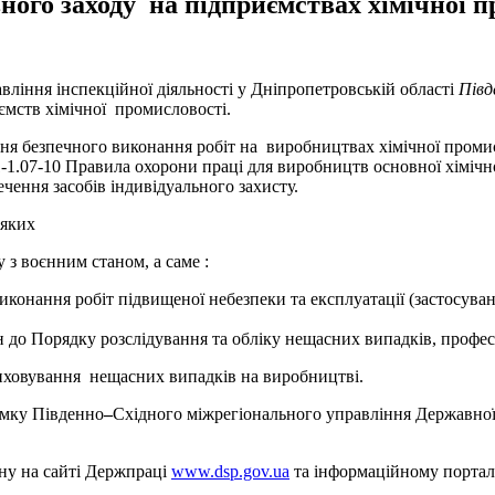
ого заходу на підприємствах хімічної 
авління інспекційної діяльності у Дніпропетровській області
Півд
ємств хімічної промисловості.
ня безпечного виконання робіт на виробництвах хімічної промис
1.07-10 Правила охорони праці для виробництв основної хімічно
ечення засобів індивідуального захисту.
еяких
 з воєнним станом, а саме :
иконання робіт підвищеної небезпеки та експлуатації (застосува
н до Порядку розслідування та обліку нещасних випадків, профес
риховування нещасних випадків на виробництві.
имку Південно
–
Східного міжрегіонального управління Державної 
ану на сайті Держпраці
www.dsp.gov.ua
та інформаційному порта