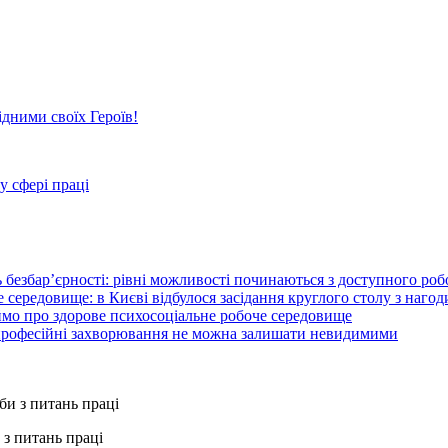
ідними своїх Героїв!
у сфері праці
 безбар’єрності: рівні можливості починаються з доступного ро
 середовище: в Києві відбулося засідання круглого столу з нагод
ймо про здорове психосоціальне робоче середовище
 професійні захворювання не можна залишати невидимими
з питань праці