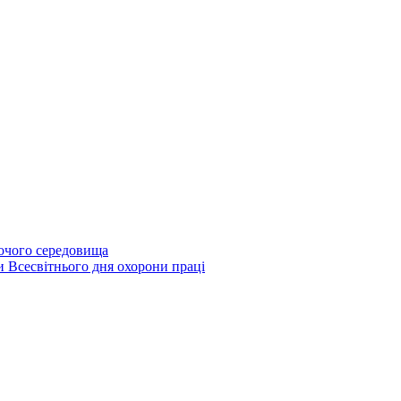
бочого середовища
и Всесвітнього дня охорони праці