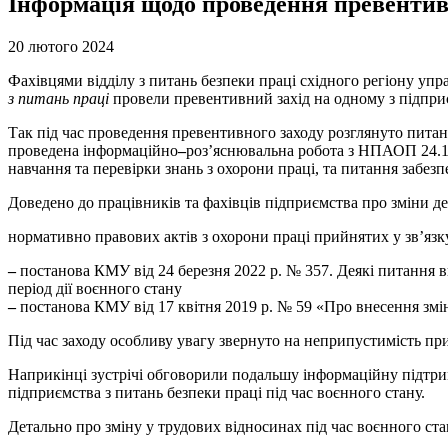
Інформація щодо проведення превентивн
20 лютого 2024
Фахівцями відділу з питань безпеки праці східного регіону упр
з питань праці
провели превентивний захід на одному з підпри
Так під час проведення превентивного заходу розглянуто питан
проведена інформаційно
–
роз’яснювальна робота з НПАОП 24.1-
навчання та перевірки знань з охорони праці, та питання забезп
Доведено до працівників та фахівців підприємства про зміни д
нормативно правових актів з охорони праці прийнятих у зв’язку
–
постанова КМУ від 24 березня 2022 р. № 357. Деякі питання в
період дії воєнного стану
–
постанова КМУ від 17 квітня 2019 р. № 59 «Про внесення змі
Під час заходу особливу увагу звернуто на неприпустимість п
Наприкінці зустрічі обговорили подальшу інформаційну підтр
підприємства з питань безпеки праці під час воєнного стану.
Детально про зміну у трудових відносинах під час воєнного ст