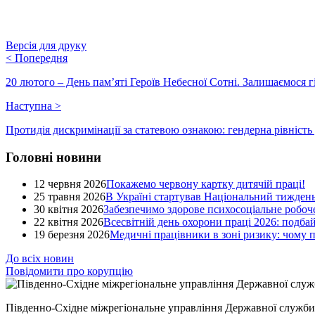
Версія для друку
<
Попередня
20 лютого – День пам’яті Героїв Небесної Сотні. Залишаємося г
Наступна
>
Протидія дискримінації за статевою ознакою: гендерна рівність 
Головні новини
12 червня 2026
Покажемо червону картку дитячій праці!
25 травня 2026
В Україні стартував Національний тиждень
30 квітня 2026
Забезпечимо здорове психосоціальне робоче
22 квітня 2026
Всесвітній день охорони праці 2026: подба
19 березня 2026
Медичні працівники в зоні ризику: чому
До всіх новин
Повідомити про корупцію
Південно-Східне міжрегіональне управління Державної служби 