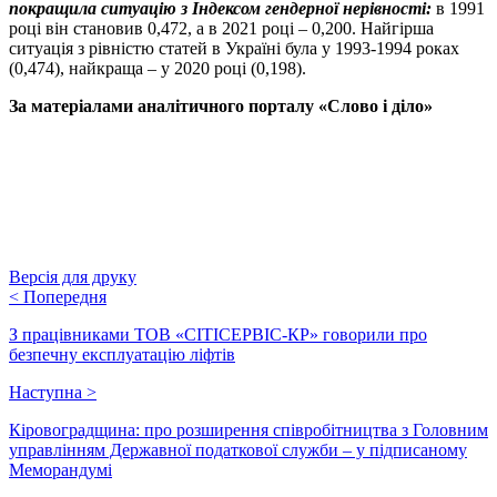
покращила ситуацію з Індексом гендерної нерівності:
в 1991
році він становив 0,472, а в 2021 році – 0,200. Найгірша
ситуація з рівністю статей в Україні була у 1993-1994 роках
(0,474), найкраща – у 2020 році (0,198).
За матеріалами аналітичного порталу «Слово і діло»
Версія для друку
<
Попередня
З працівниками ТОВ «СІТІСЕРВІС-КР» говорили про
безпечну експлуатацію ліфтів
Наступна
>
Кіровоградщина: про розширення співробітництва з Головним
управлінням Державної податкової служби – у підписаному
Меморандумі