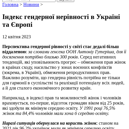
Головна
>
Новини
>
Індекс гендерної нерівності в Україні
та Європі
12 квітня 2023
Перспектива гендерної рівності у світі стає дедалі більш
віддаленою
:
за словами генсека ООН Антоніу Гутеріша, для її
досягнення потрібно близько 300 років
. Серед негативних
тенденцій, які уповільнюють прогрес – обмеження прав жінок
в країнах сходу, насильство у зонах воєнних конфліктів
(зокрема, в Україні), обмеження репродуктивних прав.
Важливо розуміти, що гендерна рівність потрібна не тільки
для гармонії в суспільстві та реалізації потенціалу всіх людей,
а й для сталого економічного розвитку країн.
Наприклад, в індексі прав та можливостей жінок і чоловіків
враховується, по-перше, відсоток громадян віком від 25 років,
які здобули як мінімум середню освіту.
У 1991 році 76,5%
жінок та 84,4% чоловіків мали хоча б середню освіту.
Наразі ситуація обернулася на користь жінок
: станом на
2021 рік 96,2% українок мали як мінімум середню освіту