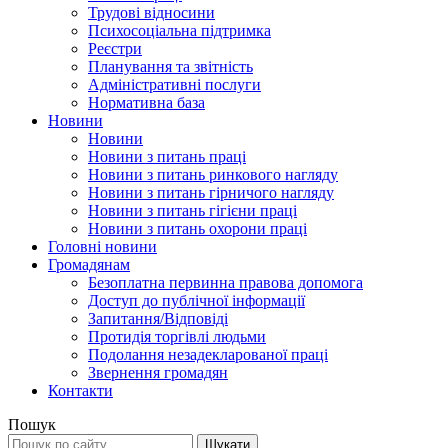
Трудові відносини
Психосоціальна підтримка
Реєстри
Планування та звітність
Адміністративні послуги
Нормативна база
Новини
Новини
Новини з питань праці
Новини з питань ринкового нагляду
Новини з питань гірничого нагляду
Новини з питань гігієни праці
Новини з питань охорони праці
Головні новини
Громадянам
Безоплатна первинна правова допомога
Доступ до публічної інформації
Запитання/Відповіді
Протидія торгівлі людьми
Подолання незадекларованої праці
Звернення громадян
Контакти
Пошук