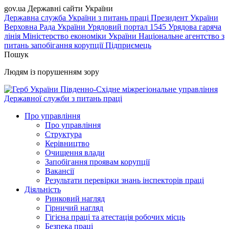
gov.ua
Державні сайти України
Державна служба України з питань праці
Президент України
Верховна Рада України
Урядовий портал
1545 Урядова гаряча
лінія
Міністерство економіки України
Національне агентство з
питань запобігання корупції
Підприємець
Пошук
Людям із порушенням зору
Південно-Східне міжрегіональне управління
Державної служби з питань праці
Про управління
Про управління
Структура
Керівництво
Очищення влади
Запобігання проявам корупції
Вакансії
Результати перевірки знань інспекторів праці
Діяльність
Ринковий нагляд
Гірничий нагляд
Гігієна праці та атестація робочих місць
Безпека праці