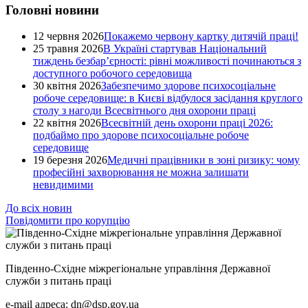
Головні новини
12 червня 2026
Покажемо червону картку дитячій праці!
25 травня 2026
В Україні стартував Національний
тиждень безбар’єрності: рівні можливості починаються з
доступного робочого середовища
30 квітня 2026
Забезпечимо здорове психосоціальне
робоче середовище: в Києві відбулося засідання круглого
столу з нагоди Всесвітнього дня охорони праці
22 квітня 2026
Всесвітній день охорони праці 2026:
подбаймо про здорове психосоціальне робоче
середовище
19 березня 2026
Медичні працівники в зоні ризику: чому
професійні захворювання не можна залишати
невидимими
До всіх новин
Повідомити про корупцію
Південно-Східне міжрегіональне управління Державної
служби з питань праці
e-mail адреса: dn@dsp.gov.ua