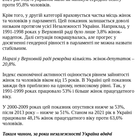
проти 95,8% чоловіків.
Крім того, у другій категорії враховується частка місць жінок
та чоловіків у парламенті. Цей показник залишається доволі
низьким протягом усієї Незалежності України. Наприклад, у
1991-1998 роках у Верховній раді було лише 3,8% жінок-
нардепок. Далі ситуація покращувалась, але прогрес у
досягненні гендерної рівності в парламенті не можна назвати
стабільним.
Наразі у Верховній раді рекордна кількість жінок-депутаток –
20,8%.
Індекс економічної активності оцінюється рівнем зайнятості
жінок та чоловіків віком від 15 років. В Україні цей показник
завжди був приблизно на одному, невисокому рівні. Так, у
1991-1999 роках працювало 53% і більше жінок працездатного
віку.
У 2000-2009 роках цей показник опустився нижче за 53%,
після 2013 року – нижче за 51%. Станом на 2021 рік в Україні
працювали 48,1% жінок працездатного віку проти 63,6%
чоловіків.
Таким чином, за роки незалежності Україна вдвічі