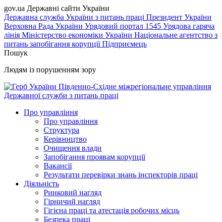
gov.ua
Державні сайти України
Державна служба України з питань праці
Президент України
Верховна Рада України
Урядовий портал
1545 Урядова гаряча
лінія
Міністерство економіки України
Національне агентство з
питань запобігання корупції
Підприємець
Пошук
Людям із порушенням зору
Південно-Східне міжрегіональне управління
Державної служби з питань праці
Про управління
Про управління
Структура
Керівництво
Очищення влади
Запобігання проявам корупції
Вакансії
Результати перевірки знань інспекторів праці
Діяльність
Ринковий нагляд
Гірничий нагляд
Гігієна праці та атестація робочих місць
Безпека праці