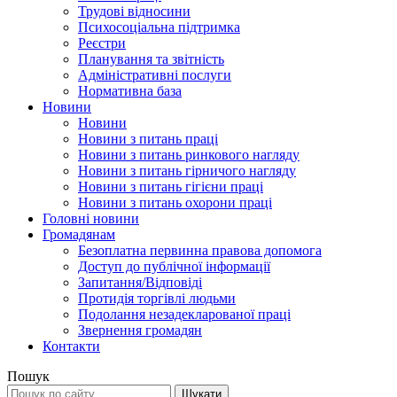
Трудові відносини
Психосоціальна підтримка
Реєстри
Планування та звітність
Адміністративні послуги
Нормативна база
Новини
Новини
Новини з питань праці
Новини з питань ринкового нагляду
Новини з питань гірничого нагляду
Новини з питань гігієни праці
Новини з питань охорони праці
Головні новини
Громадянам
Безоплатна первинна правова допомога
Доступ до публічної інформації
Запитання/Відповіді
Протидія торгівлі людьми
Подолання незадекларованої праці
Звернення громадян
Контакти
Пошук