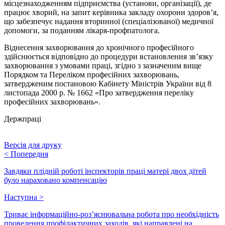
місцезнаходженням підприємства (установи, організації), де
працює хворий, на запит керівника закладу охорони здоров’я,
що забезпечує надання вторинної (спеціалізованої) медичної
допомоги, за поданням лікаря-профпатолога.
Віднесення захворювання до хронічного професійного
здійснюється відповідно до процедури встановлення зв’язку
захворювання з умовами праці, згідно з зазначеним вище
Порядком та Переліком професійних захворювань,
затвердженим постановою Кабінету Міністрів України від 8
листопада 2000 р. № 1662 «Про затвердження переліку
професійних захворювань».
Держпраці
Версія для друку
<
Попередня
Завдяки плідній роботі інспекторів праці матері двох дітей
було нараховано компенсацію
Наступна
>
Триває інформаційно-роз’яснювальна робота про необхідність
проведення профілактичних заходів, які направлені на