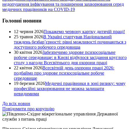
недопущення інфікування та поширення захворювання серед
медичних працівників на COVID-19
Головні новини
12 червня 2026
Покажемо червону картку дитячій праці!
25 травня 2026
В Україні стартував Національний
тиждень безбар’єрності: рівні можливості починаються з
доступного робочого середовища
30 квітня 2026
Забезпечимо здорове психосоціальне
робоче середовище: в Києві відбулося засідання круглого
столу з нагоди Всесвітнього дня охорони праці
22 квітня 2026
Всесвітній день охорони праці 2026:
подбаймо про здорове психосоціальне робоче
середовище
19 березня 2026
Медичні працівники в зоні ризику: чому
професійні захворювання не можна залишати
невидимими
До всіх новин
Повідомити про корупцію
Південно-Східне міжрегіональне управління Державної