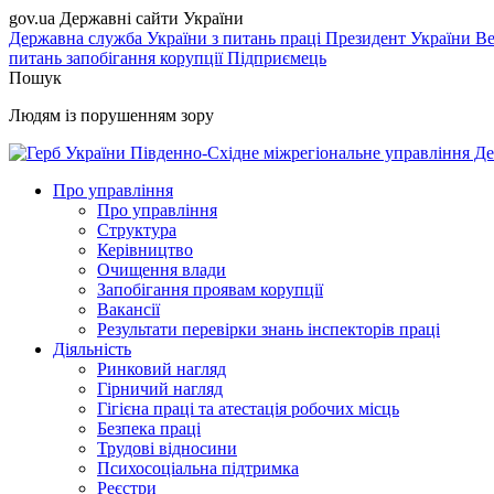
gov.ua
Державні сайти України
Державна служба України з питань праці
Президент України
Ве
питань запобігання корупції
Підприємець
Пошук
Людям із порушенням зору
Південно-Східне міжрегіональне управління Де
Про управління
Про управління
Структура
Керівництво
Очищення влади
Запобігання проявам корупції
Вакансії
Результати перевірки знань інспекторів праці
Діяльність
Ринковий нагляд
Гірничий нагляд
Гігієна праці та атестація робочих місць
Безпека праці
Трудові відносини
Психосоціальна підтримка
Реєстри