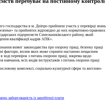
ємств перебуває на постійному контролі
го господарства в м. Дніпро прийняли участь у перевірці знань
ебезпеки» та прийнятих відповідно до них нормативно-правових
осподарських підприємств Синельниківського району, який
ення кваліфікації кадрів АПК».
онання вимог законодавства про охорону праці, безпеку праці
печні фактори, вплив яких може сприяти настанню нещасним
 в ході перевірок з питань охорони праці, зокрема щодо
я навчання, всіх видів інструктажів з питань охорони праці
исловому комплексі, соціально-культурної сфери та житлово-
но заборгованість із заробітної плати