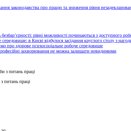
ання законодавства про працю та зниження рівня незадекларован
 безбар’єрності: рівні можливості починаються з доступного ро
 середовище: в Києві відбулося засідання круглого столу з нагод
ймо про здорове психосоціальне робоче середовище
 професійні захворювання не можна залишати невидимими
з питань праці