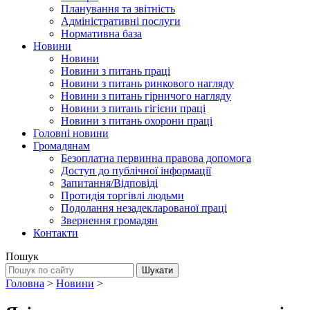
Планування та звітність
Адміністративні послуги
Нормативна база
Новини
Новини
Новини з питань праці
Новини з питань ринкового нагляду
Новини з питань гірничого нагляду
Новини з питань гігієни праці
Новини з питань охорони праці
Головні новини
Громадянам
Безоплатна первинна правова допомога
Доступ до публічної інформації
Запитання/Відповіді
Протидія торгівлі людьми
Подолання незадекларованої праці
Звернення громадян
Контакти
Пошук
Головна
>
Новини
>