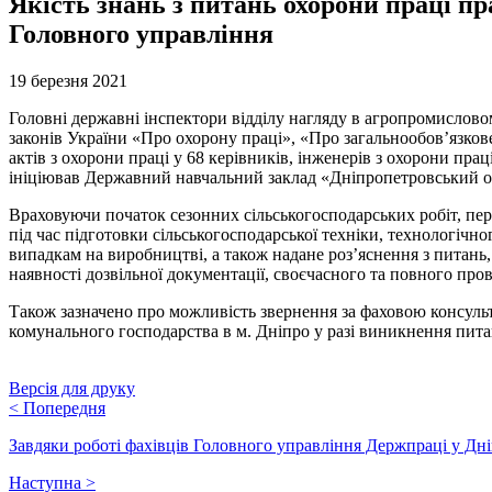
Якість знань з питань охорони праці п
Головного управління
19 березня 2021
Головні державні інспектори відділу нагляду в агропромислово
законів України «Про охорону праці», «Про загальнообов’язко
актів з охорони праці у 68 керівників, інженерів з охорони пра
ініціював Державний навчальний заклад «Дніпропетровський об
Враховуючи початок сезонних сільськогосподарських робіт, пе
під час підготовки сільськогосподарської техніки, технологіч
випадкам на виробництві, а також надане роз’яснення з питань,
наявності дозвільної документації, своєчасного та повного про
Також зазначено про можливість звернення за фаховою консуль
комунального господарства в м. Дніпро у разі виникнення пита
Версія для друку
<
Попередня
Завдяки роботі фахівців Головного управління Держпраці у Дні
Наступна
>