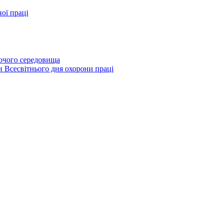
ої праці
бочого середовища
и Всесвітнього дня охорони праці