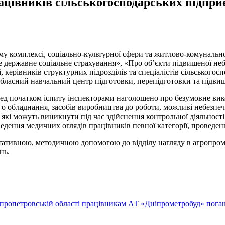
рацівників сільськогосподарських підпри
му комплексі, соціально-культурної сфери та житлово-комунально
ве державне соціальне страхування», «Про об’єкти підвищеної н
ці, керівників структурних підрозділів та спеціалістів сільськог
ласний навчальний центр підготовки, перепідготовки та підвищ
ред початком іспиту інспекторами наголошено про безумовне вик
ного обладнання, засобів виробництва до роботи, можливі небез
 які можуть виникнути під час здійснення контрольної діяльності
ведення медичних оглядів працівників певної категорії, проведенн
тативною, методичною допомогою до відділу нагляду в агропром
нь.
пропетровській області працівникам АТ «Дніпрометробуд» погаше