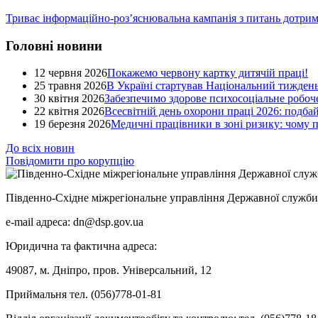
Триває інформаційно-роз’яснювальна кампанія з питань дотрим
Головні новини
12 червня 2026
Покажемо червону картку дитячій праці!
25 травня 2026
В Україні стартував Національний тиждень
30 квітня 2026
Забезпечимо здорове психосоціальне робоче
22 квітня 2026
Всесвітній день охорони праці 2026: подба
19 березня 2026
Медичні працівники в зоні ризику: чому
До всіх новин
Повідомити про корупцію
Південно-Східне міжрегіональне управління Державної служби 
e-mail адреса: dn@dsp.gov.ua
Юридична та фактична адреса:
49087, м. Дніпро, пров. Універсальний, 12
Приймальня тел. (056)778-01-81