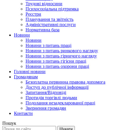
Трудові відносини
Психосоціальна підтримка
Реєстри
Планування та звітність
Адміністративні послуги
Нормативна база
Новини
Новини
Новини з питань праці
Новини з питань ринкового нагляду
Новини з питань гірничого нагляду
Новини з питань гігієни праці
Новини з питань охорони праці
Головні новини
Громадянам
Безоплатна первинна правова допомога
Доступ до публічної інформації
Запитання/Відповіді
Протидія торгівлі людьми
Подолання незадекларованої праці
Звернення громадян
Контакти
Пошук