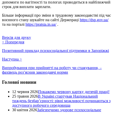
допомоги по вагітності та пологах проводиться в найближчий
строк для виплати зарплати.
Більше інформації про зміни в трудовому законодавстві під час
воєнного стану шукайте на сайті Держпраці
https://dsp.gov.ua/
та на порталі
https://pratsia.in.ua/
.
Версія для друку
<
Попередня
Позитивний приклад психосоціальної підтримки в Запоріжжі
Наступна
>
Випробування при прийнятті на роботу чи стажування, –
фахівець роз’яснив законодавчі норми
Головні новини
12 червня 2026
Покажемо червону картку дитячій праці!
25 травня 2026
В Україні стартував Національний
тиждень безбар’єрності: рівні можливості починаються з
доступного робочого середовища
30 квітня 2026
Забезпечимо здорове психосоціальне