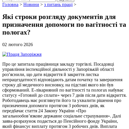
Головна
>
Новини
>
з питань праці
>
Які строки розгляду документів для
призначення допомоги по вагітності та
пологах?
02 лютого 2026
Про це запитала працівниця закладу торгівлі. Посадовці
управління інспекційної діяльності у Запорізькій області
роз’яснили, що дати відкриття й закриття листка
непрацездатності відповідають датам початку та завершення
строку дії медичного висновку, на підставі якого він був
сформований. Е-лікарняний по вагітності та пологах набуває
статусу «Готовий до сплати» через 7 днів після дати відкриття.
Роботодавець має розглянути його та ухвалити рішення про
призначення допомоги протягом 3 робочих днів, як
передбачає стаття 24 Закону України «Про
загальнообов’язкове державне соціальне страхування». Далі
заява-розрахунок подається до Пенсійного фонду України,
який фінансує виплату протягом 3 робочих днів. Виплата