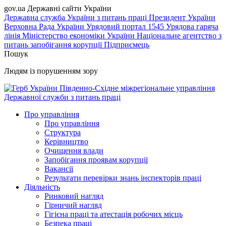
gov.ua
Державні сайти України
Державна служба України з питань праці
Президент України
Верховна Рада України
Урядовий портал
1545 Урядова гаряча
лінія
Міністерство економіки України
Національне агентство з
питань запобігання корупції
Підприємець
Пошук
Людям із порушенням зору
Південно-Східне міжрегіональне управління
Державної служби з питань праці
Про управління
Про управління
Структура
Керівництво
Очищення влади
Запобігання проявам корупції
Вакансії
Результати перевірки знань інспекторів праці
Діяльність
Ринковий нагляд
Гірничий нагляд
Гігієна праці та атестація робочих місць
Безпека праці