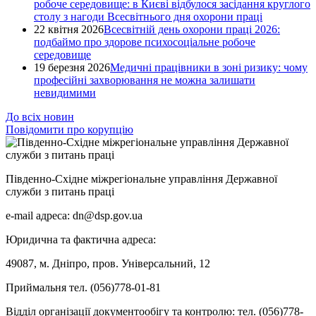
робоче середовище: в Києві відбулося засідання круглого
столу з нагоди Всесвітнього дня охорони праці
22 квітня 2026
Всесвітній день охорони праці 2026:
подбаймо про здорове психосоціальне робоче
середовище
19 березня 2026
Медичні працівники в зоні ризику: чому
професійні захворювання не можна залишати
невидимими
До всіх новин
Повідомити про корупцію
Південно-Східне міжрегіональне управління Державної
служби з питань праці
e-mail адреса: dn@dsp.gov.ua
Юридична та фактична адреса:
49087, м. Дніпро, пров. Універсальний, 12
Приймальня тел. (056)778-01-81
Відділ організації документообігу та контролю: тел. (056)778-