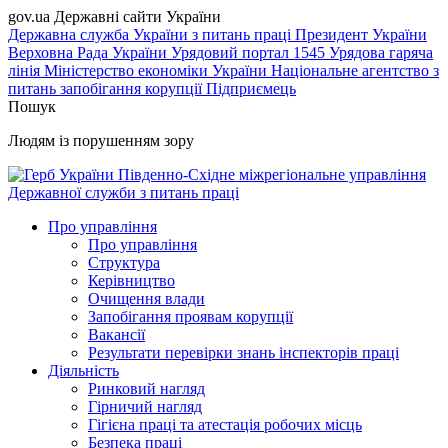
gov.ua
Державні сайти України
Державна служба України з питань праці
Президент України
Верховна Рада України
Урядовий портал
1545 Урядова гаряча
лінія
Міністерство економіки України
Національне агентство з
питань запобігання корупції
Підприємець
Пошук
Людям із порушенням зору
Південно-Східне міжрегіональне управління
Державної служби з питань праці
Про управління
Про управління
Структура
Керівництво
Очищення влади
Запобігання проявам корупції
Вакансії
Результати перевірки знань інспекторів праці
Діяльність
Ринковий нагляд
Гірничий нагляд
Гігієна праці та атестація робочих місць
Безпека праці