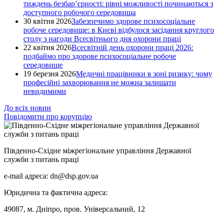
тиждень безбар’єрності: рівні можливості починаються з
доступного робочого середовища
30 квітня 2026
Забезпечимо здорове психосоціальне
робоче середовище: в Києві відбулося засідання круглого
столу з нагоди Всесвітнього дня охорони праці
22 квітня 2026
Всесвітній день охорони праці 2026:
подбаймо про здорове психосоціальне робоче
середовище
19 березня 2026
Медичні працівники в зоні ризику: чому
професійні захворювання не можна залишати
невидимими
До всіх новин
Повідомити про корупцію
Південно-Східне міжрегіональне управління Державної
служби з питань праці
e-mail адреса: dn@dsp.gov.ua
Юридична та фактична адреса:
49087, м. Дніпро, пров. Універсальний, 12