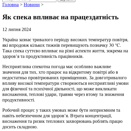
Головна
>
Новини
>
Як спека впливає на працездатність
12 липня 2024
Україна зазнає тривалого періоду високих температур повітря,
які впродовж кількох тижнів перевищують позначку 30 °C.
Така спека суттєво впливає на різні аспекти життя, зокрема на
здоров’я та продуктивність працівників.
Несприятлива спекотна погода має особливо важливе
значення для тих, хто працює на відкритому повітрі або в
недостатньо провітрюваних приміщеннях. За довготривалого
впливу високої температури створюються несприятливі умови
для фізичної та психічної діяльності, що може викликати
виснаження, теплові удари, травми через втому та зниження
продуктивності.
Робочий процес у таких умовах може бути неприємним та
навіть небезпечним для здоров’я. Втрата концентрації,
виснаження та ризик теплових захворювань роблять працю
досить складною.