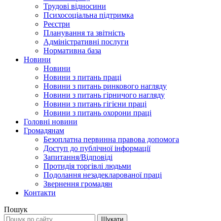
Трудові відносини
Психосоціальна підтримка
Реєстри
Планування та звітність
Адміністративні послуги
Нормативна база
Новини
Новини
Новини з питань праці
Новини з питань ринкового нагляду
Новини з питань гірничого нагляду
Новини з питань гігієни праці
Новини з питань охорони праці
Головні новини
Громадянам
Безоплатна первинна правова допомога
Доступ до публічної інформації
Запитання/Відповіді
Протидія торгівлі людьми
Подолання незадекларованої праці
Звернення громадян
Контакти
Пошук