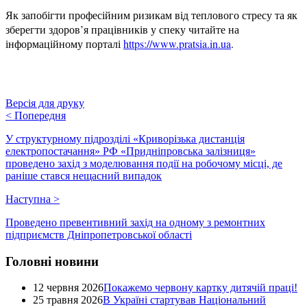
Як запобігти професійним ризикам від теплового стресу та як
зберегти здоров’я працівників у спеку читайте на
інформаційному порталі
https://www.pratsia.in.ua
.
Версія для друку
<
Попередня
У структурному підрозділі «Криворізька дистанція
електропостачання» РФ «Придніпровська залізниця»
проведено захід з моделювання події на робочому місці, де
раніше стався нещасний випадок
Наступна
>
Проведено превентивний захід на одному з ремонтних
підприємств Дніпропетровської області
Головні новини
12 червня 2026
Покажемо червону картку дитячій праці!
25 травня 2026
В Україні стартував Національний