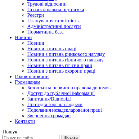
Трудові відносини
Психосоціальна підтримка
Реєстри
Планування та звітність
Адміністративні послуги
Нормативна база
Новини
Новини
Новини з питань праці
Новини з питань ринкового нагляду
Новини з питань гірничого нагляду
Новини з питань гігієни праці
Новини з питань охорони праці
Головні новини
Громадянам
Безоплатна первинна правова допомога
Доступ до публічної інформації
Запитання/Відповіді
Протидія торгівлі людьми
Подолання незадекларованої праці
Звернення громадян
Контакти
Пошук