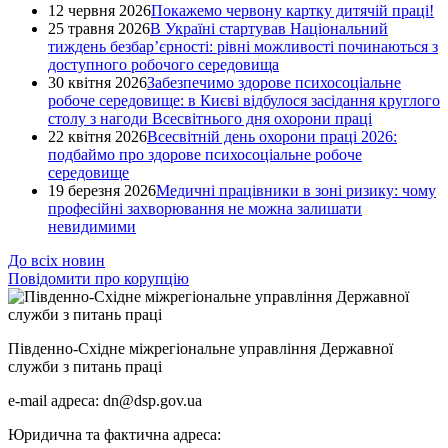
12 червня 2026
Покажемо червону картку дитячій праці!
25 травня 2026
В Україні стартував Національний
тиждень безбар’єрності: рівні можливості починаються з
доступного робочого середовища
30 квітня 2026
Забезпечимо здорове психосоціальне
робоче середовище: в Києві відбулося засідання круглого
столу з нагоди Всесвітнього дня охорони праці
22 квітня 2026
Всесвітній день охорони праці 2026:
подбаймо про здорове психосоціальне робоче
середовище
19 березня 2026
Медичні працівники в зоні ризику: чому
професійні захворювання не можна залишати
невидимими
До всіх новин
Повідомити про корупцію
Південно-Східне міжрегіональне управління Державної
служби з питань праці
e-mail адреса: dn@dsp.gov.ua
Юридична та фактична адреса: