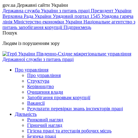
gov.ua
Державні сайти України
Державна служба України з питань праці
Президент України
Верховна Рада України
Урядовий портал
1545 Урядова гаряча
лінія
Міністерство економіки України
Національне агентство з
питань запобігання корупції
Підприємець
Пошук
Людям із порушенням зору
Південно-Східне міжрегіональне управління
Державної служби з питань праці
Про управління
Про управління
Структура
Керівництво
Очищення влади
Запобігання проявам корупції
Вакансії
Результати перевірки знань інспекторів праці
Діяльність
Ринковий нагляд
Гірничий нагляд
Гігієна праці та атестація робочих місць
Безпека праці