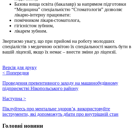
Базова вища освіта (бакалавр) за напрямом підготовки
“Медицина” спеціальністю “Стоматологія” дозволяє
лікарю-інтерну працювати:
помічником лікаря-стоматолога,
гігієністом зубним,
лікарем зубним.
Звертаємо увагу, що при прийомі на роботу молодших
спеціалістів з медичною освітою їх спеціальності мають бути в
вашій ліцензії, якщо їх немає – внести зміни до ліцензії.
Версія для друку
<
Попередня
Проведення превентивного заходу на машинобудівному
підприємстві Нікопольського району
Наступна
>
Піклуйтесь про ментальне здоров’я, використовуйте
інструменти, які допоможуть дбати про внутрішній стан
Головні новини