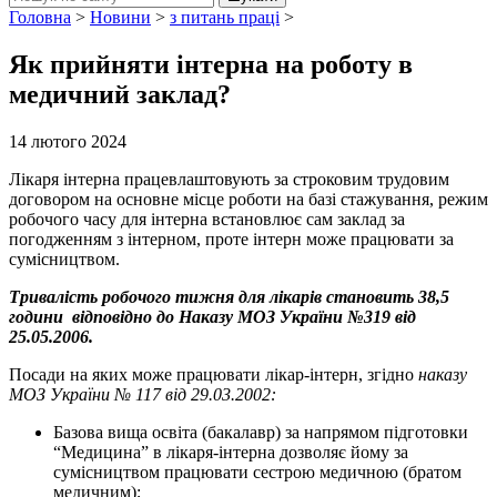
Головна
>
Новини
>
з питань праці
>
Як прийняти інтерна на роботу в
медичний заклад?
14 лютого 2024
Лікаря інтерна працевлаштовують за строковим трудовим
договором на основне місце роботи на базі стажування, режим
робочого часу для інтерна встановлює сам заклад за
погодженням з інтерном, проте інтерн може працювати за
сумісництвом.
Тривалість робочого тижня для лікарів становить 38,5
години відповідно до Наказу МОЗ України №319 від
25.05.2006.
Посади на яких може працювати лікар-інтерн, згідно
наказу
МОЗ України № 117 від 29.03.2002:
Базова вища освіта (бакалавр) за напрямом підготовки
“Медицина” в лікаря-інтерна дозволяє йому за
сумісництвом працювати сестрою медичною (братом
медичним);