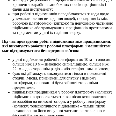
кріплення карабінів запобіжних поясів працівників і
фалів для інструменту;
при роботі з підйомників передбачаються заходи щодо
унеможливлення випадання людей, попадання їх між
робочою платформою (кліткою) та нерухомою частиною
підйомника або травмування працівників противагами
та предметами у разі їх падіння зверху.
Під час проведення робіт з підйомника між працівниками,
які виконують роботи з робочої платформи, і машиністом
має підтримуватися безперервно зв’язок:
у разі підіймання робочої платформи до 10 м – голосом,
більше ніж 10 м – знаковою сигналізацією, більше ніж
22 м – двостороннім радіо – або телефонним зв’язком;
будь-які дії можуть виконуватися тільки в положенні
стоячи. Місця, призначені для спуску і підйому
платформи, не повинні бути зайняті сторонніми
предметами;
підійматися працівникам у робочу платформу (колиску)
підйомників дозволяється тільки після встановлення
автомобіля на виносні опори, а у робочу платформу
(колиску) телескопічного підйомника – тільки після
встановлення його висувної частини вертикально та
фіксації її в такому положенні;