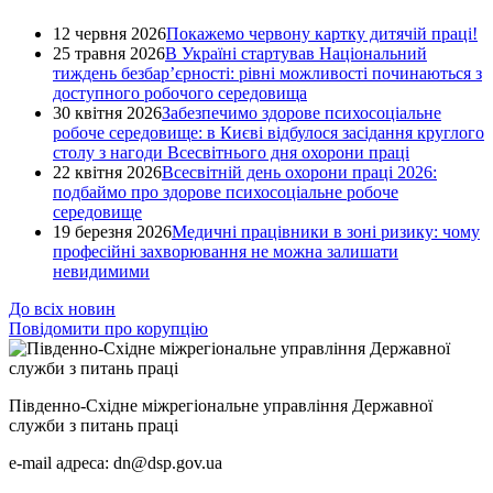
12 червня 2026
Покажемо червону картку дитячій праці!
25 травня 2026
В Україні стартував Національний
тиждень безбар’єрності: рівні можливості починаються з
доступного робочого середовища
30 квітня 2026
Забезпечимо здорове психосоціальне
робоче середовище: в Києві відбулося засідання круглого
столу з нагоди Всесвітнього дня охорони праці
22 квітня 2026
Всесвітній день охорони праці 2026:
подбаймо про здорове психосоціальне робоче
середовище
19 березня 2026
Медичні працівники в зоні ризику: чому
професійні захворювання не можна залишати
невидимими
До всіх новин
Повідомити про корупцію
Південно-Східне міжрегіональне управління Державної
служби з питань праці
e-mail адреса: dn@dsp.gov.ua