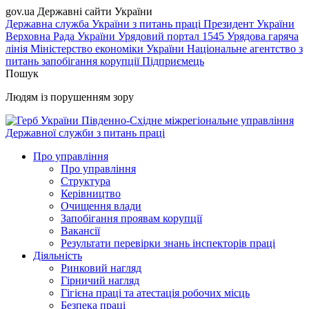
gov.ua
Державні сайти України
Державна служба України з питань праці
Президент України
Верховна Рада України
Урядовий портал
1545 Урядова гаряча
лінія
Міністерство економіки України
Національне агентство з
питань запобігання корупції
Підприємець
Пошук
Людям із порушенням зору
Південно-Східне міжрегіональне управління
Державної служби з питань праці
Про управління
Про управління
Структура
Керівництво
Очищення влади
Запобігання проявам корупції
Вакансії
Результати перевірки знань інспекторів праці
Діяльність
Ринковий нагляд
Гірничий нагляд
Гігієна праці та атестація робочих місць
Безпека праці