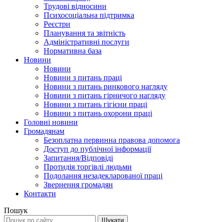
Трудові відносини
Психосоціальна підтримка
Реєстри
Планування та звітність
Адміністративні послуги
Нормативна база
Новини
Новини
Новини з питань праці
Новини з питань ринкового нагляду
Новини з питань гірничого нагляду
Новини з питань гігієни праці
Новини з питань охорони праці
Головні новини
Громадянам
Безоплатна первинна правова допомога
Доступ до публічної інформації
Запитання/Відповіді
Протидія торгівлі людьми
Подолання незадекларованої праці
Звернення громадян
Контакти
Пошук