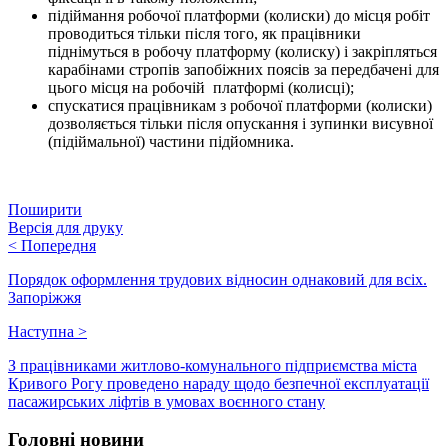
підіймання робочої платформи (колиски) до місця робіт
проводиться тільки після того, як працівники
піднімуться в робочу платформу (колиску) і закріпляться
карабінами стропів запобіжних поясів за передбачені для
цього місця на робочій платформі (колисці);
спускатися працівникам з робочої платформи (колиски)
дозволяється тільки після опускання і зупинки висувної
(підіймальної) частини підйомника.
Поширити
Версія для друку
<
Попередня
Порядок оформлення трудових відносин однаковий для всіх.
Запоріжжя
Наступна
>
З працівниками житлово-комунального підприємства міста
Кривого Рогу проведено нараду щодо безпечної експлуатації
пасажирських ліфтів в умовах воєнного стану
Головні новини