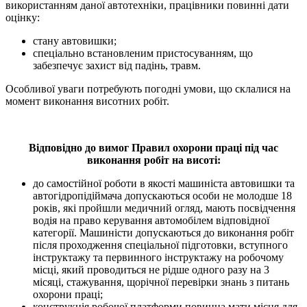
використанням даної автотехніки, працівники повинні дати
оцінку:
стану автовишки;
спеціально встановленим пристосуванням, що
забезпечує захист від падінь, травм.
Особливої уваги потребують погодні умови, що склалися на
момент виконання висотних робіт.
Відповідно до вимог Правил охорони праці під час
виконання робіт на висоті:
до самостійної роботи в якості машиніста автовишки та
автогідропідіймача допускаються особи не молодше 18
років, які пройшли медичний огляд, мають посвідчення
водія на право керування автомобілем відповідної
категорії. Машиністи допускаються до виконання робіт
після проходження спеціальної підготовки, вступного
інструктажу та первинного інструктажу на робочому
місці, який проводиться не рідше одного разу на 3
місяці, стажування, щорічної перевірки знань з питань
охорони праці;
конструкція робочої платформи повинна мати місця для