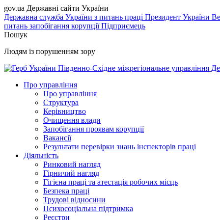
gov.ua
Державні сайти України
Державна служба України з питань праці
Президент України
Ве
питань запобігання корупції
Підприємець
Пошук
Людям із порушенням зору
Південно-Східне міжрегіональне управління Де
Про управління
Про управління
Структура
Керівництво
Очищення влади
Запобігання проявам корупції
Вакансії
Результати перевірки знань інспекторів праці
Діяльність
Ринковий нагляд
Гірничий нагляд
Гігієна праці та атестація робочих місць
Безпека праці
Трудові відносини
Психосоціальна підтримка
Реєстри