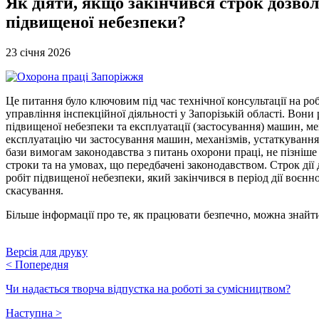
Як діяти, якщо закінчився строк дозво
підвищеної небезпеки?
23 січня 2026
Це питання було ключовим під час технічної консультації на ро
управління інспекційної діяльності у Запорізькій області. Вон
підвищеної небезпеки та експлуатації (застосування) машин, ме
експлуатацію чи застосування машин, механізмів, устаткування 
бази вимогам законодавства з питань охорони праці, не пізніше
строки та на умовах, що передбачені законодавством. Строк дії
робіт підвищеної небезпеки, який закінчився в період дії воєн
скасування.
Більше інформації про те, як працювати безпечно, можна знайт
Версія для друку
<
Попередня
Чи надається творча відпустка на роботі за сумісництвом?
Наступна
>