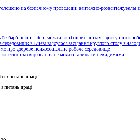
голошено на безпечному проведенні вантажно-розвантажувальни
 безбар’єрності: рівні можливості починаються з доступного ро
 середовище: в Києві відбулося засідання круглого столу з нагод
ймо про здорове психосоціальне робоче середовище
 професійні захворювання не можна залишати невидимими
з питань праці