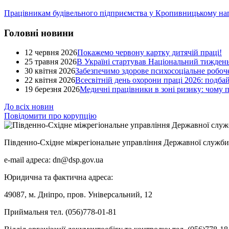
Працівникам будівельного підприємства у Кропивницькому на
Головні новини
12 червня 2026
Покажемо червону картку дитячій праці!
25 травня 2026
В Україні стартував Національний тиждень
30 квітня 2026
Забезпечимо здорове психосоціальне робоче
22 квітня 2026
Всесвітній день охорони праці 2026: подба
19 березня 2026
Медичні працівники в зоні ризику: чому
До всіх новин
Повідомити про корупцію
Південно-Східне міжрегіональне управління Державної служби 
e-mail адреса: dn@dsp.gov.ua
Юридична та фактична адреса:
49087, м. Дніпро, пров. Універсальний, 12
Приймальня тел. (056)778-01-81