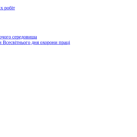
х робіт
бочого середовища
и Всесвітнього дня охорони праці