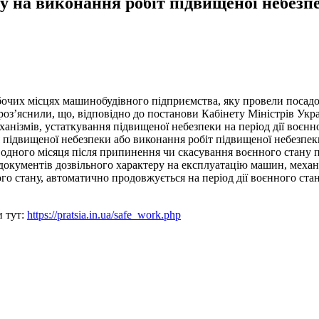
лу на виконання робіт підвищеної небезп
бочих місцях машинобудівного підприємства, яку провели посадов
и роз’яснили, що, відповідно до постанови Кабінету Міністрів Укр
ханізмів, устаткування підвищеної небезпеки на період дії воєнн
підвищеної небезпеки або виконання робіт підвищеної небезпеки 
 одного місяця після припинення чи скасування воєнного стану п
 документів дозвільного характеру на експлуатацію машин, механ
ного стану, автоматично продовжується на період дії воєнного ст
и тут:
https://pratsia.in.ua/safe_work.php