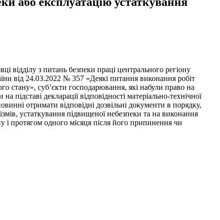
еки або експлуатацію устаткування
ці відділу з питань безпеки праці центрального регіону
аїни від 24.03.2022 № 357 «Деякі питання виконання робіт
ого стану», суб’єкти господарювання, які набули право на
на підставі декларації відповідності матеріально-технічної
овинні отримати відповідні дозвільні документи в порядку,
ізмів, устаткування підвищеної небезпеки та на виконання
ану і протягом одного місяця після його припинення чи