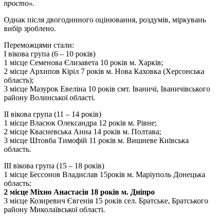
просто».
Однак після двогодинного оцінювання, роздумів, міркувань
вибір зроблено.
Переможцями стали:
І вікова група (6 – 10 років)
1 місце Семенова Єлизавета 10 років м. Харків;
2 місце Архипов Кіріл 7 років м. Нова Каховка (Херсонська
область);
3 місце Мазурок Евеліна 10 років смт. Іваничі, Іваничівського
району Волинської області.
ІІ вікова група (11 – 14 років)
1 місце Власюк Олександра 12 років м. Рівне;
2 місце Квасневська Анна 14 років м. Полтава;
3 місце Штовба Тимофій 11 років м. Вишневе Київська
область.
ІІІ вікова група (15 – 18 років)
1 місце Бессонов Владислав 15років м. Маріуполь Донецька
область;
2 місце Міхно Анастасія 18 років м. Дніпро
3 місце Козиревич Євгенія 15 років сел. Братське, Братського
району Миколаївської області.