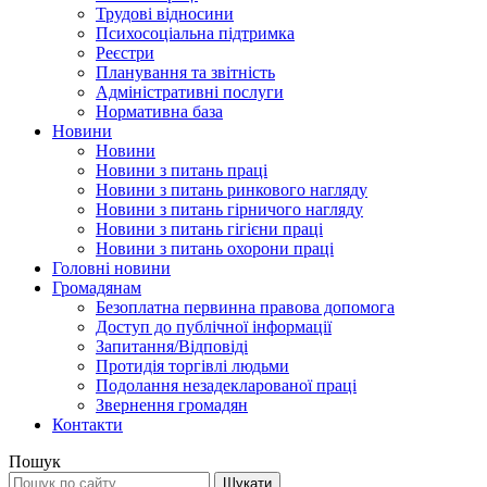
Трудові відносини
Психосоціальна підтримка
Реєстри
Планування та звітність
Адміністративні послуги
Нормативна база
Новини
Новини
Новини з питань праці
Новини з питань ринкового нагляду
Новини з питань гірничого нагляду
Новини з питань гігієни праці
Новини з питань охорони праці
Головні новини
Громадянам
Безоплатна первинна правова допомога
Доступ до публічної інформації
Запитання/Відповіді
Протидія торгівлі людьми
Подолання незадекларованої праці
Звернення громадян
Контакти
Пошук