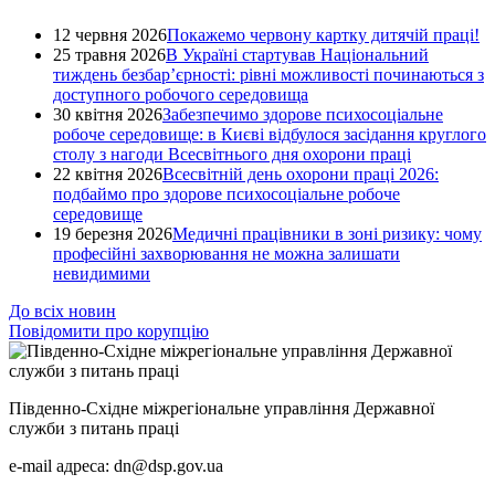
12 червня 2026
Покажемо червону картку дитячій праці!
25 травня 2026
В Україні стартував Національний
тиждень безбар’єрності: рівні можливості починаються з
доступного робочого середовища
30 квітня 2026
Забезпечимо здорове психосоціальне
робоче середовище: в Києві відбулося засідання круглого
столу з нагоди Всесвітнього дня охорони праці
22 квітня 2026
Всесвітній день охорони праці 2026:
подбаймо про здорове психосоціальне робоче
середовище
19 березня 2026
Медичні працівники в зоні ризику: чому
професійні захворювання не можна залишати
невидимими
До всіх новин
Повідомити про корупцію
Південно-Східне міжрегіональне управління Державної
служби з питань праці
e-mail адреса: dn@dsp.gov.ua