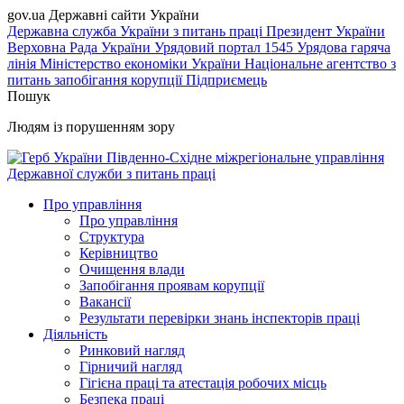
gov.ua
Державні сайти України
Державна служба України з питань праці
Президент України
Верховна Рада України
Урядовий портал
1545 Урядова гаряча
лінія
Міністерство економіки України
Національне агентство з
питань запобігання корупції
Підприємець
Пошук
Людям із порушенням зору
Південно-Східне міжрегіональне управління
Державної служби з питань праці
Про управління
Про управління
Структура
Керівництво
Очищення влади
Запобігання проявам корупції
Вакансії
Результати перевірки знань інспекторів праці
Діяльність
Ринковий нагляд
Гірничий нагляд
Гігієна праці та атестація робочих місць
Безпека праці