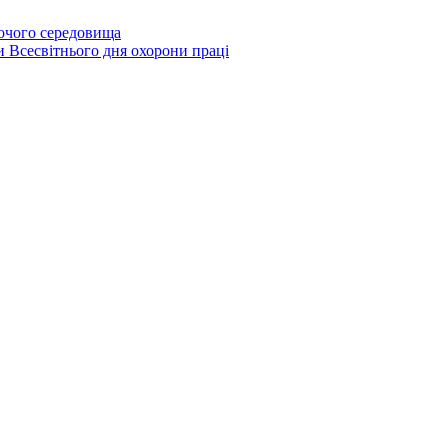
бочого середовища
и Всесвітнього дня охорони праці