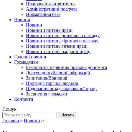
Планування та звітність
Адміністративні послуги
Нормативна база
Новини
Новини
Новини з питань праці
Новини з питань ринкового нагляду
Новини з питань гірничого нагляду
Новини з питань гігієни праці
Новини з питань охорони праці
Головні новини
Громадянам
Безоплатна первинна правова допомога
Доступ до публічної інформації
Запитання/Відповіді
Протидія торгівлі людьми
Подолання незадекларованої праці
Звернення громадян
Контакти
Пошук
Головна
>
Новини
>