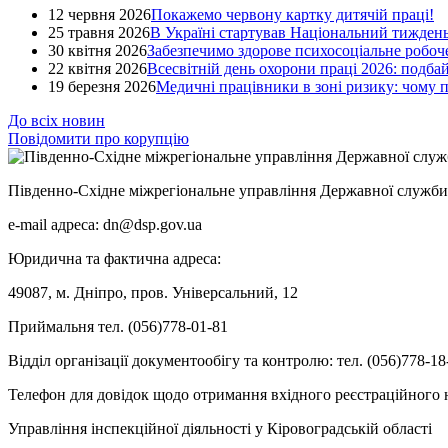
12 червня 2026
Покажемо червону картку дитячій праці!
25 травня 2026
В Україні стартував Національний тиждень
30 квітня 2026
Забезпечимо здорове психосоціальне робоче
22 квітня 2026
Всесвітній день охорони праці 2026: подба
19 березня 2026
Медичні працівники в зоні ризику: чому
До всіх новин
Повідомити про корупцію
Південно-Східне міжрегіональне управління Державної служби 
e-mail адреса: dn@dsp.gov.ua
Юридична та фактична адреса:
49087, м. Дніпро, пров. Універсальний, 12
Приймальня тел. (056)778-01-81
Відділ організації документообігу та контролю: тел. (056)778-18
Телефон для довідок щодо отримання вхідного реєстраційного н
Управління інспекційної діяльності у Кіровоградській області