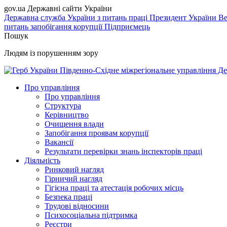
gov.ua
Державні сайти України
Державна служба України з питань праці
Президент України
Ве
питань запобігання корупції
Підприємець
Пошук
Людям із порушенням зору
Південно-Східне міжрегіональне управління Де
Про управління
Про управління
Структура
Керівництво
Очищення влади
Запобігання проявам корупції
Вакансії
Результати перевірки знань інспекторів праці
Діяльність
Ринковий нагляд
Гірничий нагляд
Гігієна праці та атестація робочих місць
Безпека праці
Трудові відносини
Психосоціальна підтримка
Реєстри