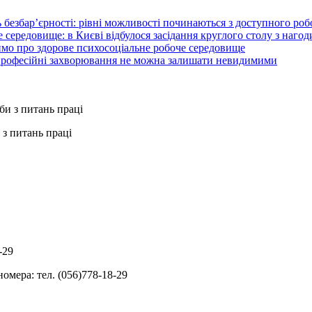
 безбар’єрності: рівні можливості починаються з доступного ро
 середовище: в Києві відбулося засідання круглого столу з нагод
ймо про здорове психосоціальне робоче середовище
 професійні захворювання не можна залишати невидимими
з питань праці
-29
омера: тел. (056)778-18-29