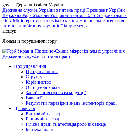
gov.ua
Державні сайти України
Державна служба України з питань праці
Президент України
Верховна Рада України
Урядовий портал
1545 Урядова гаряча
лінія
Міністерство економіки України
Національне агентство з
питань запобігання корупції
Підприємець
Пошук
Людям із порушенням зору
Південно-Східне міжрегіональне управління
Державної служби з питань праці
Про управління
Про управління
Структура
Керівництво
Очищення влади
Запобігання проявам корупції
Вакансії
Результати перевірки знань інспекторів праці
Діяльність
Ринковий нагляд
Гірничий нагляд
Гігієна праці та атестація робочих місць
Безпека праці