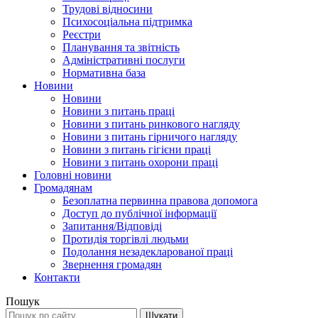
Трудові відносини
Психосоціальна підтримка
Реєстри
Планування та звітність
Адміністративні послуги
Нормативна база
Новини
Новини
Новини з питань праці
Новини з питань ринкового нагляду
Новини з питань гірничого нагляду
Новини з питань гігієни праці
Новини з питань охорони праці
Головні новини
Громадянам
Безоплатна первинна правова допомога
Доступ до публічної інформації
Запитання/Відповіді
Протидія торгівлі людьми
Подолання незадекларованої праці
Звернення громадян
Контакти
Пошук