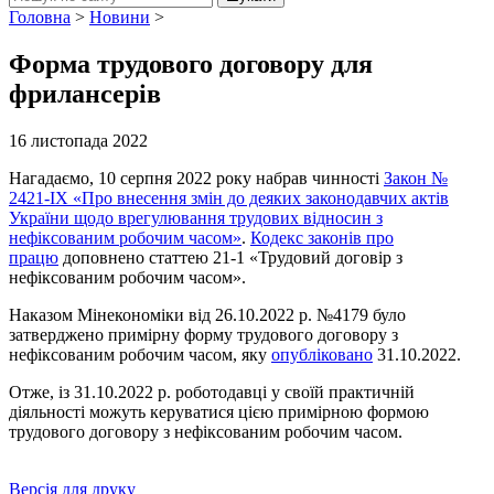
Головна
>
Новини
>
Форма трудового договору для
фрилансерів
16 листопада 2022
Нагадаємо, 10 серпня 2022 року набрав чинності
Закон №
2421-IX «Про внесення змін до деяких законодавчих актів
України щодо врегулювання трудових відносин з
нефіксованим робочим часом»
.
Кодекс законів про
працю
доповнено статтею 21-1 «Трудовий договір з
нефіксованим робочим часом».
Наказом Мінекономіки від 26.10.2022 р. №4179 було
затверджено примірну форму трудового договору з
нефіксованим робочим часом, яку
опубліковано
31.10.2022.
Отже, із 31.10.2022 р. роботодавці у своїй практичній
діяльності можуть керуватися цією примірною формою
трудового договору з нефіксованим робочим часом.
Версія для друку