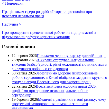
<
Попередня
Працівникам сфери роздрібної торгівлі розповіли про
переваги легальної праці
Наступна
>
Про проведення превентивної роботи на підприємстві з
підземного видобутку корисних копалин
Головні новини
12 червня 2026
Покажемо червону картку дитячій праці!
25 травня 2026
В Україні стартував Національний
тиждень безбар’єрності: рівні можливості починаються з
доступного робочого середовища
30 квітня 2026
Забезпечимо здорове психосоціальне
робоче середовище: в Києві відбулося засідання круглого
столу з нагоди Всесвітнього дня охорони праці
22 квітня 2026
Всесвітній день охорони праці 2026:
подбаймо про здорове психосоціальне робоче
середовище
19 березня 2026
Медичні працівники в зоні ризику: чому
професійні захворювання не можна залишати
невидимими