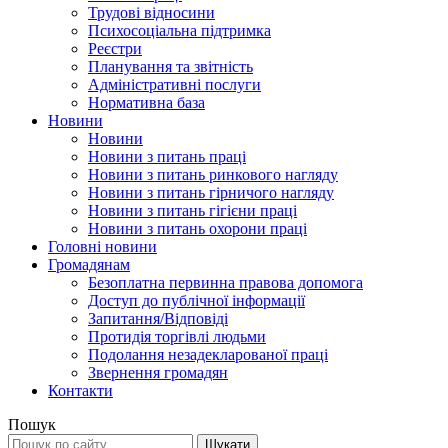
Трудові відносини
Психосоціальна підтримка
Реєстри
Планування та звітність
Адміністративні послуги
Нормативна база
Новини
Новини
Новини з питань праці
Новини з питань ринкового нагляду
Новини з питань гірничого нагляду
Новини з питань гігієни праці
Новини з питань охорони праці
Головні новини
Громадянам
Безоплатна первинна правова допомога
Доступ до публічної інформації
Запитання/Відповіді
Протидія торгівлі людьми
Подолання незадекларованої праці
Звернення громадян
Контакти
Пошук