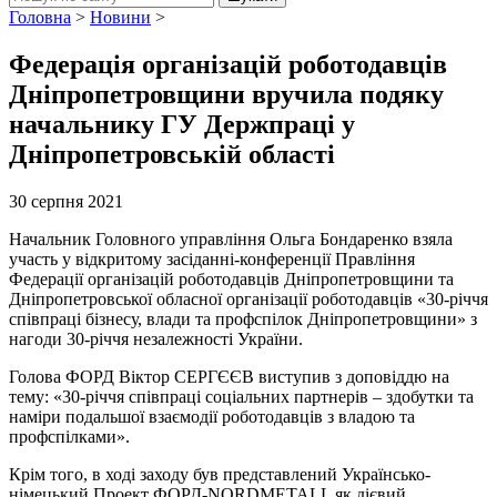
Головна
>
Новини
>
Федерація організацій роботодавців
Дніпропетровщини вручила подяку
начальнику ГУ Держпраці у
Дніпропетровській області
30 серпня 2021
Начальник Головного управління Ольга Бондаренко взяла
участь у відкритому засіданні-конференції Правління
Федерації організацій роботодавців Дніпропетровщини та
Дніпропетровської обласної організації роботодавців «30-річчя
співпраці бізнесу, влади та профспілок Дніпропетровщини» з
нагоди 30-річчя незалежності України.
Голова ФОРД Віктор СЕРГЄЄВ виступив з доповіддю на
тему: «30-річчя співпраці соціальних партнерів – здобутки та
наміри подальшої взаємодії роботодавців з владою та
профспілками».
Крім того, в ході заходу був представлений Українсько-
німецький Проект ФОРД-NORDMETALL як дієвий