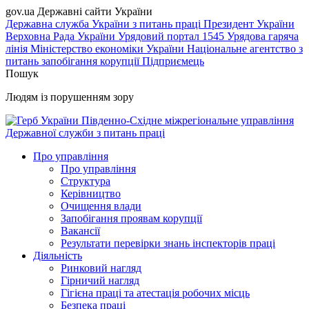
gov.ua
Державні сайти України
Державна служба України з питань праці
Президент України
Верховна Рада України
Урядовий портал
1545 Урядова гаряча
лінія
Міністерство економіки України
Національне агентство з
питань запобігання корупції
Підприємець
Пошук
Людям із порушенням зору
Південно-Східне міжрегіональне управління
Державної служби з питань праці
Про управління
Про управління
Структура
Керівництво
Очищення влади
Запобігання проявам корупції
Вакансії
Результати перевірки знань інспекторів праці
Діяльність
Ринковий нагляд
Гірничий нагляд
Гігієна праці та атестація робочих місць
Безпека праці