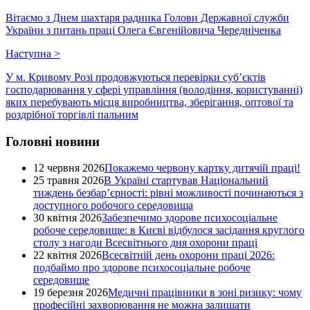
Вітаємо з Днем шахтаря радника Голови Державної служби
України з питань праці Олега Євгенійовича Чередніченка
Наступна
>
У м. Кривому Розі продовжуються перевірки суб’єктів
господарювання у сфері управління (володіння, користуванні)
яких перебувають місця виробництва, зберігання, оптової та
роздрібної торгівлі пальним
Головні новини
12 червня 2026
Покажемо червону картку дитячій праці!
25 травня 2026
В Україні стартував Національний
тиждень безбар’єрності: рівні можливості починаються з
доступного робочого середовища
30 квітня 2026
Забезпечимо здорове психосоціальне
робоче середовище: в Києві відбулося засідання круглого
столу з нагоди Всесвітнього дня охорони праці
22 квітня 2026
Всесвітній день охорони праці 2026:
подбаймо про здорове психосоціальне робоче
середовище
19 березня 2026
Медичні працівники в зоні ризику: чому
професійні захворювання не можна залишати