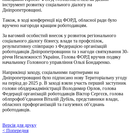
інструмент розвитку соціального діалогу на
Дніпропетровщині.
Також, в ході конференції від ФОРД, обласної ради було
вручено нагороди кращим роботодавцям.
За вагомий особистий внесок у розвиток регіонального
соціального діалогу бізнесу, влади та профспілок,
результативну співпрацю з Федерацією організацій
роботодавців Дніпропетровщини та з нагоди святкування 30-
річчя Незалежності України, Голова ФОРД вручив подяку
начальнику Головного управління Ользі Бондаренко.
Наприкінці заходу, соціальними партнерами на
Дніпропетровщині було підписано нову Територіальну угоду
на період до 2025 р. В заході взяли участь перший заступник
голови облдержадміністрації Володимир Орлов, голова
Федерації організацій роботодавців Віктор Сергєєв, голова
облпрофоб’єднання Віталій Дубіль, представники влади,
обласних профорганізацій та галузевих об’єднань
роботодавців.
Версія для друку
<
Попередня