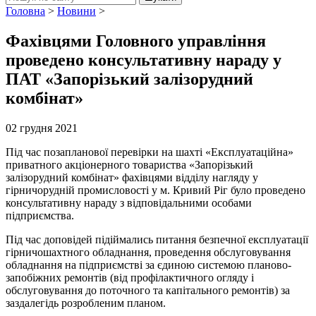
Головна
>
Новини
>
Фахівцями Головного управління
проведено консультативну нараду у
ПАТ «Запорізький залізорудний
комбінат»
02 грудня 2021
Під час позапланової перевірки на шахті «Експлуатаційна»
приватного акціонерного товариства «Запорізький
залізорудний комбінат» фахівцями відділу нагляду у
гірничорудній промисловості у м. Кривий Ріг було проведено
консультативну нараду з відповідальними особами
підприємства.
Під час доповідей підіймались питання безпечної експлуатації
гірничошахтного обладнання, проведення обслуговування
обладнання на підприємстві за єдиною системою планово-
запобіжних ремонтів (від профілактичного огляду і
обслуговування до поточного та капітального ремонтів) за
заздалегідь розробленим планом.