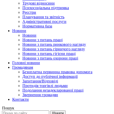
Трудові відносини
Психосоціальна підтримка
Реєстри
Планування та звітність
Адміністративні послуги
Нормативна база
Новини
Новини
Новини з питань праці
Новини з питань ринкового нагляду
Новини з питань гірничого нагляду
Новини з питань гігієни праці
Новини з питань охорони праці
Головні новини
Громадянам
Безоплатна первинна правова допомога
Доступ до публічної інформації
Запитання/Відповіді
Протидія торгівлі людьми
Подолання незадекларованої праці
Звернення громадян
Контакти
Пошук