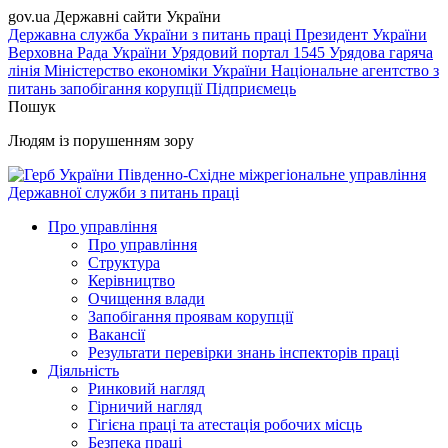
gov.ua
Державні сайти України
Державна служба України з питань праці
Президент України
Верховна Рада України
Урядовий портал
1545 Урядова гаряча
лінія
Міністерство економіки України
Національне агентство з
питань запобігання корупції
Підприємець
Пошук
Людям із порушенням зору
Південно-Східне міжрегіональне управління
Державної служби з питань праці
Про управління
Про управління
Структура
Керівництво
Очищення влади
Запобігання проявам корупції
Вакансії
Результати перевірки знань інспекторів праці
Діяльність
Ринковий нагляд
Гірничий нагляд
Гігієна праці та атестація робочих місць
Безпека праці