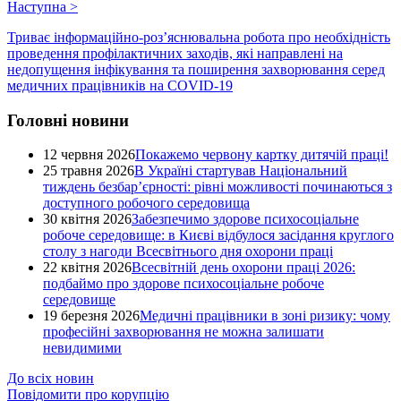
Наступна
>
Триває інформаційно-роз’яснювальна робота про необхідність
проведення профілактичних заходів, які направлені на
недопущення інфікування та поширення захворювання серед
медичних працівників на COVID-19
Головні новини
12 червня 2026
Покажемо червону картку дитячій праці!
25 травня 2026
В Україні стартував Національний
тиждень безбар’єрності: рівні можливості починаються з
доступного робочого середовища
30 квітня 2026
Забезпечимо здорове психосоціальне
робоче середовище: в Києві відбулося засідання круглого
столу з нагоди Всесвітнього дня охорони праці
22 квітня 2026
Всесвітній день охорони праці 2026:
подбаймо про здорове психосоціальне робоче
середовище
19 березня 2026
Медичні працівники в зоні ризику: чому
професійні захворювання не можна залишати
невидимими
До всіх новин
Повідомити про корупцію