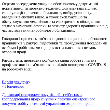
Окремо зосереджено увагу на обов’язковому дотриманні
нормативної та проектно-технічної документації під час
експлуатації гірничого обладнання, вибір, установку,
введення в експлуатацію, а також експлуатацію та
обслуговування механічного та електричного обладнання
згідно з вимогами безпеки та захисту здоров’я працівників під
час застосування виробничого обладнання.
Говорили і про взаємозв’язок недооцінки ризиків і обізнаності
працівників у ракурсі підготовки та проходження посадовими
особами і робітниками підприємства навчання з питань
охорони праці.
Разом с тим, проведена роз’яснювальна робота з питань
профілактики і пом’якшення наслідків поширення COVID-19
на робочому місці.
Версія для друку
<
Попередня
Держпраці продовжує комунікації з суб’єктами
господарювання щодо існуючих практик електронного
документообігу в системі управління охороною праці