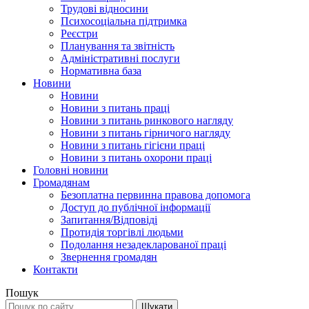
Трудові відносини
Психосоціальна підтримка
Реєстри
Планування та звітність
Адміністративні послуги
Нормативна база
Новини
Новини
Новини з питань праці
Новини з питань ринкового нагляду
Новини з питань гірничого нагляду
Новини з питань гігієни праці
Новини з питань охорони праці
Головні новини
Громадянам
Безоплатна первинна правова допомога
Доступ до публічної інформації
Запитання/Відповіді
Протидія торгівлі людьми
Подолання незадекларованої праці
Звернення громадян
Контакти
Пошук