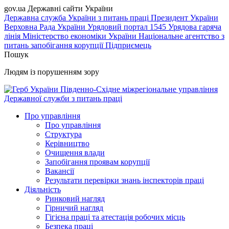
gov.ua
Державні сайти України
Державна служба України з питань праці
Президент України
Верховна Рада України
Урядовий портал
1545 Урядова гаряча
лінія
Міністерство економіки України
Національне агентство з
питань запобігання корупції
Підприємець
Пошук
Людям із порушенням зору
Південно-Східне міжрегіональне управління
Державної служби з питань праці
Про управління
Про управління
Структура
Керівництво
Очищення влади
Запобігання проявам корупції
Вакансії
Результати перевірки знань інспекторів праці
Діяльність
Ринковий нагляд
Гірничий нагляд
Гігієна праці та атестація робочих місць
Безпека праці