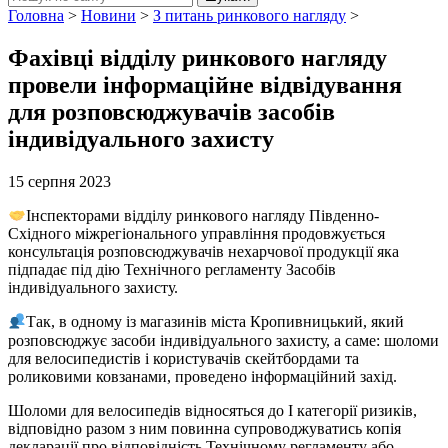
Головна
>
Новини
>
З питань ринкового нагляду
>
Фахівці відділу ринкового нагляду
провели інформаційне відвідування
для розповсюджувачів засобів
індивідуального захисту
15 серпня 2023
Інспекторами відділу ринкового нагляду Південно-
Східного міжрегіонального управління продовжується
консультація розповсюджувачів нехарчової продукції яка
підпадає під дію Технічного регламенту Засобів
індивідуального захисту.
Так, в одному із магазинів міста Кропивницький, який
розповсюджує засоби індивідуального захисту, а саме: шоломи
для велосипедистів і користувачів скейтбордами та
роликовими ковзанами, проведено інформаційний захід.
Шоломи для велосипедів відносяться до I категорії ризиків,
відповідно разом з ним повинна супроводжуватись копія
декларації про відповідність Технічному регламенту або