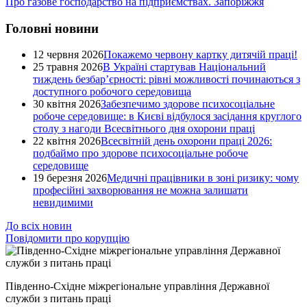
Про газове господарство на підприємствах. Запоріжжя
Головні новини
12 червня 2026
Покажемо червону картку дитячій праці!
25 травня 2026
В Україні стартував Національний
тиждень безбар’єрності: рівні можливості починаються з
доступного робочого середовища
30 квітня 2026
Забезпечимо здорове психосоціальне
робоче середовище: в Києві відбулося засідання круглого
столу з нагоди Всесвітнього дня охорони праці
22 квітня 2026
Всесвітній день охорони праці 2026:
подбаймо про здорове психосоціальне робоче
середовище
19 березня 2026
Медичні працівники в зоні ризику: чому
професійні захворювання не можна залишати
невидимими
До всіх новин
Повідомити про корупцію
Південно-Східне міжрегіональне управління Державної
служби з питань праці