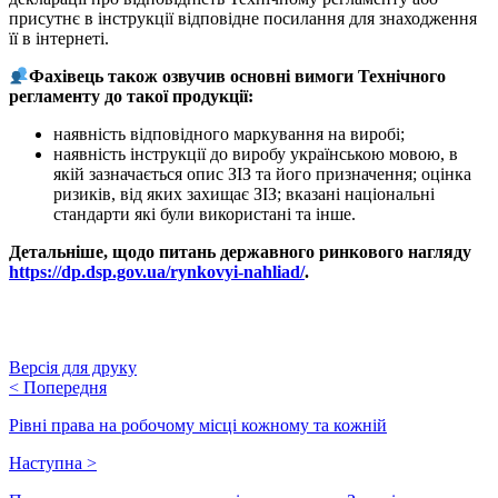
присутнє в інструкції відповідне посилання для знаходження
її в інтернеті.
Фахівець також озвучив основні вимоги Технічного
регламенту до такої продукції:
наявність відповідного маркування на виробі;
наявність інструкції до виробу українською мовою, в
якій зазначається опис ЗІЗ та його призначення; оцінка
ризиків, від яких захищає ЗІЗ; вказані національні
стандарти які були використані та інше.
Детальніше, щодо питань державного ринкового нагляду
https://dp.dsp.gov.ua/rynkovyi-nahliad/
.
Версія для друку
<
Попередня
Рівні права на робочому місці кожному та кожній
Наступна
>