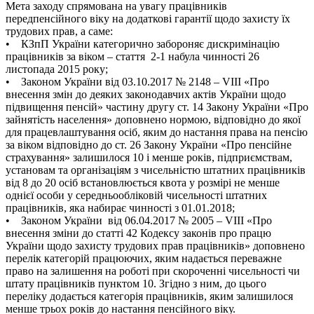
Мета заходу спрямована на увагу працівників
передпенсійного віку на додаткові гарантії щодо захисту їх
трудових прав, а саме:
• КЗпП України категорично забороняє дискримінацію
працівників за віком – стаття 2-1 набула чинності 26
листопада 2015 року;
• Законом України від 03.10.2017 № 2148 – VIII «Про
внесення змін до деяких законодавчих актів України щодо
підвищення пенсій» частину другу ст. 14 Закону України «Про
зайнятість населення» доповнено нормою, відповідно до якої
для працевлаштування осіб, яким до настання права на пенсію
за віком відповідно до ст. 26 Закону України «Про пенсійне
страхування» залишилося 10 і менше років, підприємствам,
установам та організаціям з чисельністю штатних працівників
від 8 до 20 осіб встановлюється квота у розмірі не менше
однієї особи у середньообліковій чисельності штатних
працівників, яка набирає чинності з 01.01.2018;
• Законом України від 06.04.2017 № 2005 – VIII «Про
внесення зміни до статті 42 Кодексу законів про працю
України щодо захисту трудових прав працівників» доповнено
перелік категорій працюючих, яким надається переважне
право на залишення на роботі при скороченні чисельності чи
штату працівників пунктом 10. Згідно з ним, до цього
переліку додається категорія працівників, яким залишилося
менше трьох років до настання пенсійного віку.