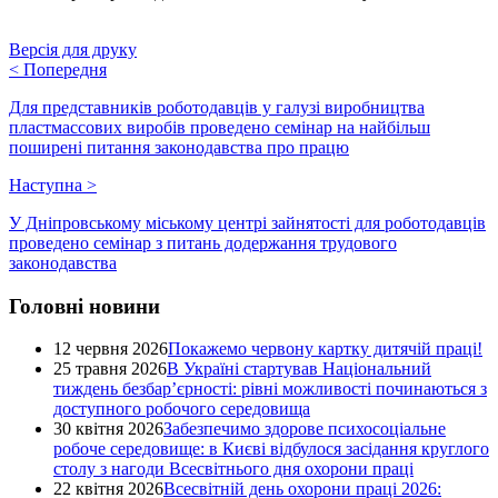
Версія для друку
<
Попередня
Для представників роботодавців у галузі виробництва
пластмассових виробів проведено семінар на найбільш
поширені питання законодавства про працю
Наступна
>
У Дніпровському міському центрі зайнятості для роботодавців
проведено семінар з питань додержання трудового
законодавства
Головні новини
12 червня 2026
Покажемо червону картку дитячій праці!
25 травня 2026
В Україні стартував Національний
тиждень безбар’єрності: рівні можливості починаються з
доступного робочого середовища
30 квітня 2026
Забезпечимо здорове психосоціальне
робоче середовище: в Києві відбулося засідання круглого
столу з нагоди Всесвітнього дня охорони праці
22 квітня 2026
Всесвітній день охорони праці 2026: