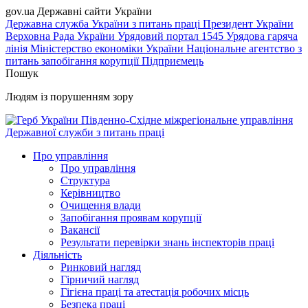
gov.ua
Державні сайти України
Державна служба України з питань праці
Президент України
Верховна Рада України
Урядовий портал
1545 Урядова гаряча
лінія
Міністерство економіки України
Національне агентство з
питань запобігання корупції
Підприємець
Пошук
Людям із порушенням зору
Південно-Східне міжрегіональне управління
Державної служби з питань праці
Про управління
Про управління
Структура
Керівництво
Очищення влади
Запобігання проявам корупції
Вакансії
Результати перевірки знань інспекторів праці
Діяльність
Ринковий нагляд
Гірничий нагляд
Гігієна праці та атестація робочих місць
Безпека праці