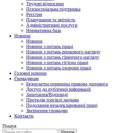
Трудові відносини
Психосоціальна підтримка
Реєстри
Планування та звітність
Адміністративні послуги
Нормативна база
Новини
Новини
Новини з питань праці
Новини з питань ринкового нагляду
Новини з питань гірничого нагляду
Новини з питань гігієни праці
Новини з питань охорони праці
Головні новини
Громадянам
Безоплатна первинна правова допомога
Доступ до публічної інформації
Запитання/Відповіді
Протидія торгівлі людьми
Подолання незадекларованої праці
Звернення громадян
Контакти
Пошук