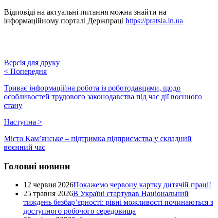
Відповіді на актуальні питання можна знайти на
інформаційному порталі Держпраці
https://pratsia.in.ua
Версія для друку
<
Попередня
Триває інформаційна робота із роботодавцями, щодо
особливостей трудового законодавства під час дії воєнного
стану
Наступна
>
Місто Кам’янське – підтримка підприємства у складний
воєнний час
Головні новини
12 червня 2026
Покажемо червону картку дитячій праці!
25 травня 2026
В Україні стартував Національний
тиждень безбар’єрності: рівні можливості починаються з
доступного робочого середовища