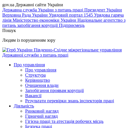
gov.ua
Державні сайти України
Державна служба України з питань праці
Президент України
Верховна Рада України
Урядовий портал
1545 Урядова гаряча
лінія
Міністерство економіки України
Національне агентство з
питань запобігання корупції
Підприємець
Пошук
Людям із порушенням зору
Південно-Східне міжрегіональне управління
Державної служби з питань праці
Про управління
Про управління
Структура
Керівництво
Очищення влади
Запобігання проявам корупції
Вакансії
Результати перевірки знань інспекторів праці
Діяльність
Ринковий нагляд
Гірничий нагляд
Гігієна праці та атестація робочих місць
Безпека праці