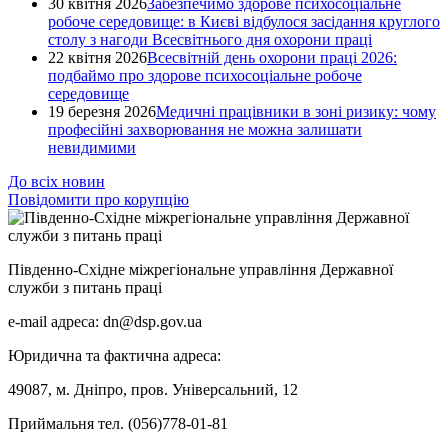
30 квітня 2026
Забезпечимо здорове психосоціальне
робоче середовище: в Києві відбулося засідання круглого
столу з нагоди Всесвітнього дня охорони праці
22 квітня 2026
Всесвітній день охорони праці 2026:
подбаймо про здорове психосоціальне робоче
середовище
19 березня 2026
Медичні працівники в зоні ризику: чому
професійні захворювання не можна залишати
невидимими
До всіх новин
Повідомити про корупцію
Південно-Східне міжрегіональне управління Державної
служби з питань праці
e-mail адреса: dn@dsp.gov.ua
Юридична та фактична адреса:
49087, м. Дніпро, пров. Універсальний, 12
Приймальня тел. (056)778-01-81