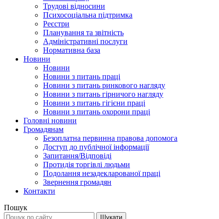
Трудові відносини
Психосоціальна підтримка
Реєстри
Планування та звітність
Адміністративні послуги
Нормативна база
Новини
Новини
Новини з питань праці
Новини з питань ринкового нагляду
Новини з питань гірничого нагляду
Новини з питань гігієни праці
Новини з питань охорони праці
Головні новини
Громадянам
Безоплатна первинна правова допомога
Доступ до публічної інформації
Запитання/Відповіді
Протидія торгівлі людьми
Подолання незадекларованої праці
Звернення громадян
Контакти
Пошук