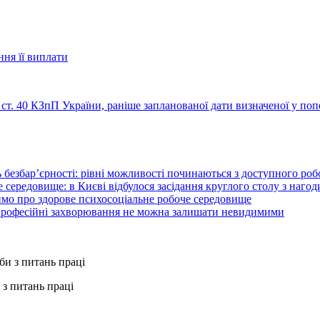
ння її виплати
1 ст. 40 КЗпП України, раніше запланованої дати визначеної у п
 безбар’єрності: рівні можливості починаються з доступного ро
 середовище: в Києві відбулося засідання круглого столу з нагод
ймо про здорове психосоціальне робоче середовище
 професійні захворювання не можна залишати невидимими
з питань праці