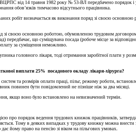
ЦРПС від 14 травня 1982 року № 53-ВЛ передбачено порядок і 
онання обов’язків тимчасово відсутнього працівника.
аних робіт визначається як виконання поряд зі своєю основною
д зі своєю основною роботою, обумовленою трудовим договором,
) передбачає, що суміщувана посада (робоче місце за відповідно
доплату за суміщення неможливо.
пника головного лікаря, тоді отримання заробітної плати у розм
ткової виплати 25% посадового окладу лікаря-хірурга?
– систем та розмірів оплати праці, пільг, режиму роботи, встано
івник повинен бути повідомлений не пізніше ніж за два місяці.
ня, якщо воно було встановлено на невизначений термін.
ією про порядок ведення трудових книжок працівників, затверд
оняється. Тому в деяких випадках у трудову книжку можна внести
 дає йому право на пенсію зі віком на пільгових умовах.