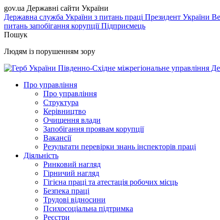
gov.ua
Державні сайти України
Державна служба України з питань праці
Президент України
Ве
питань запобігання корупції
Підприємець
Пошук
Людям із порушенням зору
Південно-Східне міжрегіональне управління Де
Про управління
Про управління
Структура
Керівництво
Очищення влади
Запобігання проявам корупції
Вакансії
Результати перевірки знань інспекторів праці
Діяльність
Ринковий нагляд
Гірничий нагляд
Гігієна праці та атестація робочих місць
Безпека праці
Трудові відносини
Психосоціальна підтримка
Реєстри