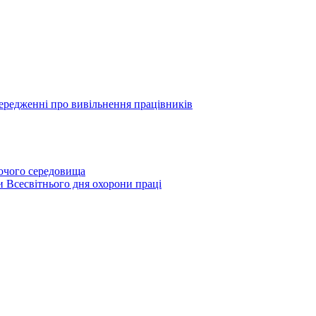
опередженні про вивільнення працівників
бочого середовища
и Всесвітнього дня охорони праці