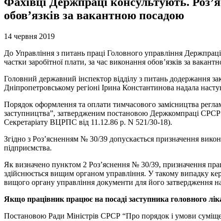
Фахівці Держпраці консультують. Роз’я
обов’язків за вакантною посадою
14 червня 2019
До Управління з питань праці Головного управління Держпраці
частки заробітної плати, за час виконання обов’язків за вакант
Головний державний інспектор відділу з питань додержання зако
Дніпропетровському регіоні Ірина Константинова надала наступ
Порядок оформлення та оплати тимчасового замісництва регла
заступництва”, затвердженим постановою Держкомпраці СРСР і
Секретаріату ВЦРПС від 11.12.86 р. N 521/30-18).
Згідно з Роз’ясненням № 30/39 допускається призначення викон
підприємства.
Як визначено пунктом 2 Роз’яснення № 30/39, призначення пра
здійснюється вищим органом управління. У такому випадку кері
вищого органу управління документи для його затвердження на 
Якщо працівник працює на посаді заступника головного ліка
Постановою Ради Міністрів СРСР “Про порядок і умови суміщенн