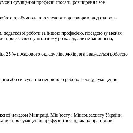
умови суміщення професій (посад), розширення зон
 роботою, обумовленою трудовим договором, додаткового
 додаткової роботи за іншою професією, посадою (у межах
ю професією) є у штатному розкладі, але не заповнена,
ірі 25 % посадового окладу лікаря-хірурга вважається роботою
влення або скасування неповного робочого часу, суміщення
женої наказом Мінпраці, Мін’юсту і Мінсоцзахисту України
 запис про суміщення професій (посад), якщо працівник,