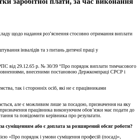
ки заробітної плати, за час виконання
акладу щодо надання роз’яснення стосовно отримання виплати
ування інвалідів та з питань дитячої праці у
ПС від 29.12.65 р. № 30/39 “Про порядок виплати тимчасового
доповненнями, внесеними постановою Держкомпраці СРСР і
тва, так і сторонніх осіб, які не є працівниками
ється, але є можливим лише за посадою, призначення на яку
я призначення працівника виконуючим обов’язки має подати до
тання та повідомити керівника про результати.
 за суміщенням або є доплата за розширений обсяг роботи?
ією «Про порядок і умови суміщення професій (посад)»,