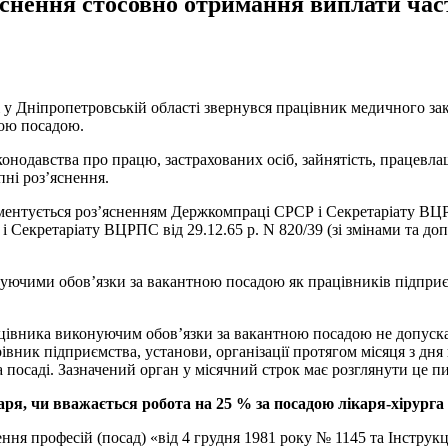
снення стосовно отримання виплати част
 у Дніпропетровській області звернувся працівник медичного з
ною посадою.
нодавства про працю, застрахованих осіб, зайнятість, працевлашт
ні роз’яснення.
ментується роз’ясненням Держкомпраці СРСР і Секретаріату ВЦР
 Секретаріату ВЦРПС від 29.12.65 р. N 820/39 (зі змінами та 
уючими обов’язки за вакантною посадою як працівників підприємс
цівника виконуючим обов’язки за вакантною посадою не допуска
вник підприємства, установи, організації протягом місяця з дн
посаді. Зазначений орган у місячний строк має розглянути це пи
ря, чи вважається робота на 25 % за посадою лікаря-хірурга
я професій (посад) «від 4 грудня 1981 року № 1145 та Інструкц