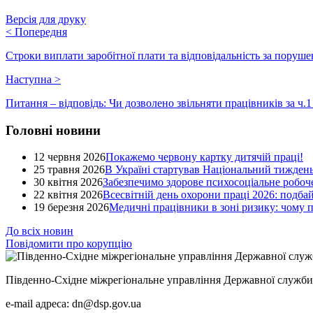
Версія для друку
<
Попередня
Строки виплати заробітної плати та відповідальність за поруше
Наступна
>
Питання – відповідь: Чи дозволено звільняти працівників за ч.
Головні новини
12 червня 2026
Покажемо червону картку дитячій праці!
25 травня 2026
В Україні стартував Національний тиждень
30 квітня 2026
Забезпечимо здорове психосоціальне робоче
22 квітня 2026
Всесвітній день охорони праці 2026: подба
19 березня 2026
Медичні працівники в зоні ризику: чому
До всіх новин
Повідомити про корупцію
Південно-Східне міжрегіональне управління Державної служби 
e-mail адреса: dn@dsp.gov.ua