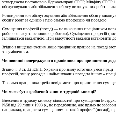
затверджена постановою Держкомпраці СРСР, Мінфіну СРСР і В
обслуговування або збільшення обсягу виконуваних робіт і вик
Розширення зон обслуговування або збільшення обсягу виконув
обсягу робіт за однією і тією самою професією чи посадою.
Суміщення професій (посад) — це виконання працівником поря
робочого часу за основною роботою). Суміщення професій (посад
залишається вакантною. При відсутності вакансії встановити 
Згідно з вищезазначеним якщо працівник працює на посаді засту
за суміщенням.
Чи повинні попереджувати працівника про припинення дода
Згідно ч. 3 ст. 32 КЗпП України про зміну істотних умов праці 
професій, зміну розрядів і найменування посад та інших – прац
Так само працівника треба повідомити про припинення суміщен
Чи може бути зроблений запис в трудовій книжці?
Внесення в трудову книжку відомостей про суміщення Інструкц
№58 від 29 липня 1993 р., не передбачено, але прямо не забор
наприклад, працює за суміщенням на такій професії (посаді), що