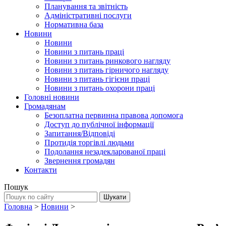
Планування та звітність
Адміністративні послуги
Нормативна база
Новини
Новини
Новини з питань праці
Новини з питань ринкового нагляду
Новини з питань гірничого нагляду
Новини з питань гігієни праці
Новини з питань охорони праці
Головні новини
Громадянам
Безоплатна первинна правова допомога
Доступ до публічної інформації
Запитання/Відповіді
Протидія торгівлі людьми
Подолання незадекларованої праці
Звернення громадян
Контакти
Пошук
Головна
>
Новини
>