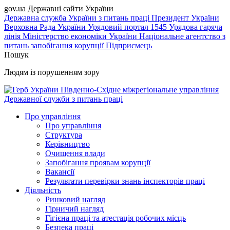
gov.ua
Державні сайти України
Державна служба України з питань праці
Президент України
Верховна Рада України
Урядовий портал
1545 Урядова гаряча
лінія
Міністерство економіки України
Національне агентство з
питань запобігання корупції
Підприємець
Пошук
Людям із порушенням зору
Південно-Східне міжрегіональне управління
Державної служби з питань праці
Про управління
Про управління
Структура
Керівництво
Очищення влади
Запобігання проявам корупції
Вакансії
Результати перевірки знань інспекторів праці
Діяльність
Ринковий нагляд
Гірничий нагляд
Гігієна праці та атестація робочих місць
Безпека праці