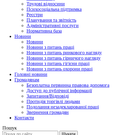
Трудові відносини
Психосоціальна підтримка
Реєстри
Планування та звітність
Адміністративні послуги
Нормативна база
Новини
Новини
Новини з питань праці
Новини з питань ринкового нагляду
Новини з питань гірничого нагляду
Новини з питань гігієни праці
Новини з питань охорони праці
Головні новини
Громадянам
Безоплатна первинна правова допомога
Доступ до публічної інформації
Запитання/Відповіді
Протидія торгівлі людьми
Подолання незадекларованої праці
Звернення громадян
Контакти
Пошук