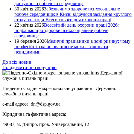
доступного робочого середовища
30 квітня 2026
Забезпечимо здорове психосоціальне
робоче середовище: в Києві відбулося засідання круглого
столу з нагоди Всесвітнього дня охорони праці
22 квітня 2026
Всесвітній день охорони праці 2026:
подбаймо про здорове психосоціальне робоче
середовище
19 березня 2026
Медичні працівники в зоні ризику: чому
професійні захворювання не можна залишати
невидимими
До всіх новин
Повідомити про корупцію
Південно-Східне міжрегіональне управління Державної
служби з питань праці
e-mail адреса: dn@dsp.gov.ua
Юридична та фактична адреса:
49087, м. Дніпро, пров. Універсальний, 12