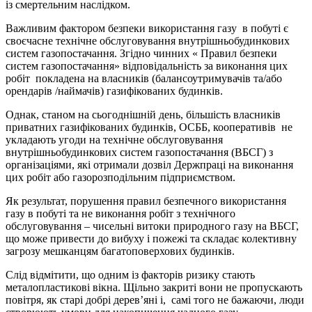
із смертельним наслідком.
Важливим фактором безпеки використання газу в побуті є
своєчасне технічне обслуговування внутрішньобудинкових
систем газопостачання. Згідно чинних « Правил безпеки
систем газопостачання» відповідальність за виконання цих
робіт покладена на власників (балансоутримувачів та/або
орендарів /наймачів) газифікованих будинків.
Однак, станом на сьогоднішній день, більшість власників
приватних газифікованих будинків, ОСББ, кооперативів не
укладають угоди на технічне обслуговування
внутрішньобудинкових систем газопостачання (ВБСГ) з
організаціями, які отримали дозвіл Держпраці на виконання
цих робіт або газорозподільним підприємством.
Як результат, порушення правил безпечного використання
газу в побуті та не виконання робіт з технічного
обслуговування – чисельні витоки природного газу на ВБСГ,
що може привести до вибуху і пожежі та складає колективну
загрозу мешканцям багатоповерхових будинків.
Слід відмітити, що одним із факторів ризику стають
металопластикові вікна. Щільно закриті вони не пропускають
повітря, як старі добрі дерев’яні і, самі того не бажаючи, люди