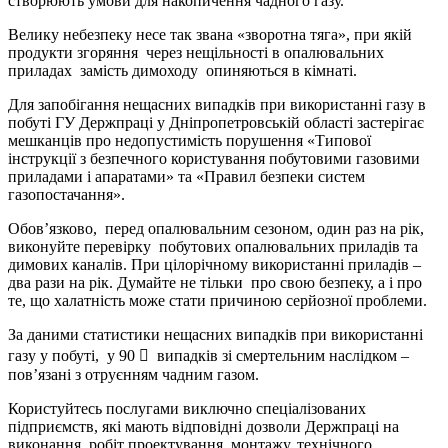
створюють умови для накопичення чадного газу.
Велику небезпеку несе так звана «зворотна тяга», при якій
продукти згоряння через нещільності в опалювальних
приладах замість димоходу опиняються в кімнаті.
Для запобігання нещасних випадків при використанні газу в
побуті ГУ Держпраці у Дніпропетровській області застерігає
мешканців про недопустимість порушення «Типової
інструкції з безпечного користування побутовими газовими
приладами і апаратами» та «Правил безпеки систем
газопостачання».
Обов’язково, перед опалювальним сезоном, один раз на рік,
виконуйте перевірку побутових опалювальних приладів та
димових каналів. При цілорічному використанні приладів –
два рази на рік. Думайте не тільки про свою безпеку, а і про
те, що халатність може стати причиною серйозної проблеми.
За даними статистики нещасних випадків при використанні
газу у побуті, у 90  випадків зі смертельним наслідком –
пов’язані з отруєнням чадним газом.
Користуйтесь послугами виключно спеціалізованих
підприємств, які мають відповідні дозволи Держпраці на
виконання робіт проектування, монтажу, технічного