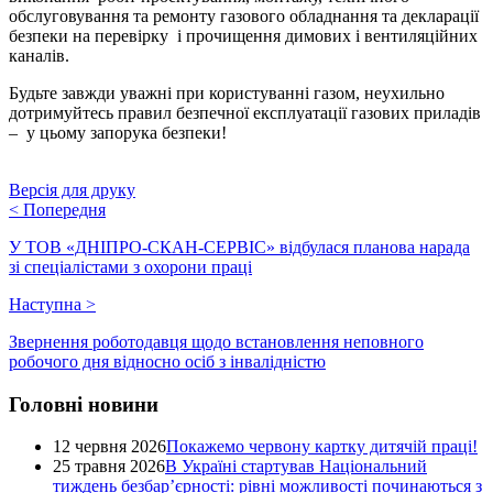
обслуговування та ремонту газового обладнання та декларації
безпеки на перевірку і прочищення димових і вентиляційних
каналів.
Будьте завжди уважні при користуванні газом, неухильно
дотримуйтесь правил безпечної експлуатації газових приладів
– у цьому запорука безпеки!
Версія для друку
<
Попередня
У ТОВ «ДНІПРО-СКАН-СЕРВІС» відбулася планова нарада
зі спеціалістами з охорони праці
Наступна
>
Звернення роботодавця щодо встановлення неповного
робочого дня відносно осіб з інвалідністю
Головні новини
12 червня 2026
Покажемо червону картку дитячій праці!
25 травня 2026
В Україні стартував Національний
тиждень безбар’єрності: рівні можливості починаються з