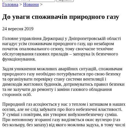
Головна
>
Новини
>
До уваги споживачів природного газу
24 вересня 2019
Головне управління Держпраці у Дніпропетровській області
нагадує усім споживачам природного газу, що незабаром
початок опалювального сезону, тому своєчасне технічне
обслуговування газових приладів – запорука їх безпечного
функціонування.
Задля уникнення можливих аварійних ситуацій, споживачам
природного газу необхідно потурбуватися про свою безпеку
та організувати перевірку стану системи вентиляції і
димоходів житлових будинків, дотримуватись правил безпеки
та не залучати до ремонту і заміни газового обладнання
сторонніх осіб.
Природний газ асоціюється у нас з теплом і затишком в наших
оселях, але не слід забувати про його небезпечні властивості.
У суміші з повітрям, він утворює вибухонебезпечну суміш.
При неповному згоранні газу виділяється окис вуглецю (газ
без кольору, без запаху) від якого можлива задуха, в тому числі