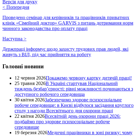
Версія для друку
<
Попередня
Проведено семінар для керівників та працівників приватних
клінік «Сімейний доктор» GARVIS з питань дотримання норм
чинного законодавства про оплату праці
Наступна
>
Держпраці інформує щодо захисту трудових прав людей, які
живуть з ВІЛ, під час прийняття на роботу
Головні новини
12 червня 2026
Покажемо червону картку дитячій праці!
25 травня 2026
В Україні стартував Національний
тиждень безбар’єрності: рівні можливості починаються з
доступного робочого середовища
30 квітня 2026
Забезпечимо здорове психосоціальне
робоче середовище: в Києві відбулося засідання круглого
столу з нагоди Всесвітнього дня охорони праці
22 квітня 2026
Всесвітній день охорони праці 2026:
подбаймо про здорове психосоціальне робоче
середовище
19 березня 2026
Медичні працівники в зоні ризику: чому