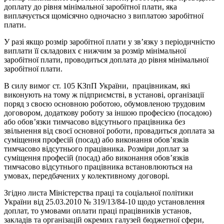
доплату до рівня мінімальної заробітної плати, яка
виплачується щомісячно одночасно з виплатою заробітної
плати.
У разі якщо розмір заробітної плати у зв’язку з періодичністю
виплати її складових є нижчим за розмір мінімальної
заробітної плати, проводиться доплата до рівня мінімальної
заробітної плати.
В силу вимог ст. 105 КЗпП України, працівникам, які
виконують на тому ж підприємстві, в установі, організації
поряд з своєю основною роботою, обумовленою трудовим
договором, додаткову роботу за іншою професією (посадою)
або обов’язки тимчасово відсутнього працівника без
звільнення від своєї основної роботи, провадиться доплата за
суміщення професій (посад) або виконання обов’язків
тимчасово відсутнього працівника. Розміри доплат за
суміщення професій (посад) або виконання обов’язків
тимчасово відсутнього працівника встановлюються на
умовах, передбачених у колективному договорі.
Згідно листа Міністерства праці та соціальної політики
України від 25.03.2010 № 319/13/84-10 щодо установлення
доплат, то умовами оплати праці працівників установ,
закладів та організацій окремих галузей бюджетної сфери,