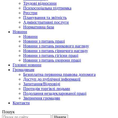
Трудові відносини
Психосоціальна підтримка
Реєстри
Планування та звітність
Адміністративні послуги
Нормативна база
Новини
Новини
Новини з питань праці
Новини з питань ринкового нагляду
Новини з питань гірничого нагляду
Новини з питань гігієни праці
Новини з питань охорони праці
Головні новини
Громадянам
Безоплатна первинна правова допомога
Доступ до публічної інформації
Запитання/Відповіді
Протидія торгівлі людьми
Подолання незадекларованої праці
Звернення громадян
Контакти
Пошук