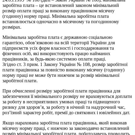
заробітна плата – це встановлений законом мінімальний
розмір оплати праці за виконану працівником місячну
(годинну) норму праці. Мінімальна заробітна плата
встановлюється одночасно в місячному та погодинному
розмірах.
Мінімальна заробітна плата є державною соціальною
гарантією, обов’язковою на всій території України для
підприємств усіх форм власності і господарювання та
фізичних осіб, які використовують працю найманих
працівників, за будь-якою системою оплати праці.
Згідно ст. 3 прим. 1 Закону України № 108, розмір заробітної
плати працівника за повністю виконану місячну (годинну)
норму праці не може бути нижчим за розмір мінімальної
заробітної плати.
При обчисленні розміру заробітної плати працівника для
забезпечення її мінімального розміру не враховуються доплати
за роботу в несприятливих умовах праці та підвищеного
ризику для здоров’я, за роботу в нічний та надурочний час,
роз’їзний характер робіт, премії до святкових і ювілейних дат.
Якщо нарахована заробітна плата працівника, який виконав
місячну норму праці, є нижчою за законодавчо встановлений
розмір мінімальної заробітної плати, роботодавець проводить