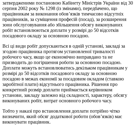
затвердженими постановою Кабінету Міністрів України від 30
серпня 2002 року № 1298 (із змінами), передбачено, що
працівникам за виконання обов’язків тимчасово відсутніх
працівників, за суміщення професій (посад), за розширення
зони обслуговування або збільшення обсягу виконуваних
робіт встановлюються доплати у розмірі до 50 відсотків
посадового окладу за основною посадою.
Всі ці види робіт допускаються в одній установі, закладі за
згодою працівника протягом установленої тривалості
робочого часу, якщо це економічно виправдано та не
призводить до погіршення роботи за основною посадою.
Доплати можуть встановлюватись декільком працівникам у
розмірі до 50 відсотків посадового окладу за основною
посадою в межах економії за посадовим окладом (ставкою
заробітної плати) відсутнього працівника. Рішення про
конкретний розмір доплати приймається керівником
установи, закладу залежно від складності, характеру, обсягу
виконуваних робіт, витрат основного робочого часу.
Тобто у наказі про встановлення доплати потрібно чітко
визначити, який обсяг додаткової роботи (обов’язків) має
виконувати працівник.