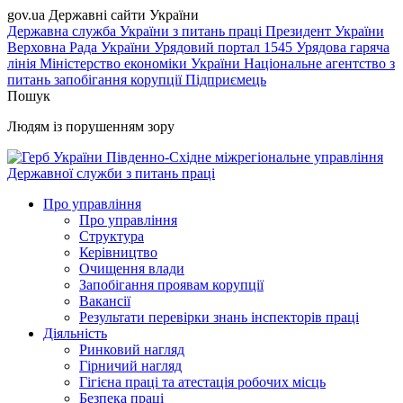
gov.ua
Державні сайти України
Державна служба України з питань праці
Президент України
Верховна Рада України
Урядовий портал
1545 Урядова гаряча
лінія
Міністерство економіки України
Національне агентство з
питань запобігання корупції
Підприємець
Пошук
Людям із порушенням зору
Південно-Східне міжрегіональне управління
Державної служби з питань праці
Про управління
Про управління
Структура
Керівництво
Очищення влади
Запобігання проявам корупції
Вакансії
Результати перевірки знань інспекторів праці
Діяльність
Ринковий нагляд
Гірничий нагляд
Гігієна праці та атестація робочих місць
Безпека праці