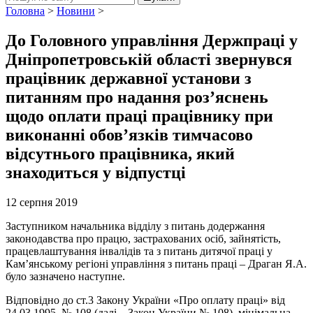
Головна
>
Новини
>
До Головного управління Держпраці у
Дніпропетровській області звернувся
працівник державної установи з
питанням про надання роз’яснень
щодо оплати праці працівнику при
виконанні обов’язків тимчасово
відсутнього працівника, який
знаходиться у відпустці
12 серпня 2019
Заступником начальника відділу з питань додержання
законодавства про працю, застрахованих осіб, зайнятість,
працевлаштування інвалідів та з питань дитячої праці у
Кам’янському регіоні управління з питань праці – Драган Я.А.
було зазначено наступне.
Відповідно до ст.3 Закону України «Про оплату праці» від
24.03.1995 № 108 (далі – Закон України № 108), мінімальна