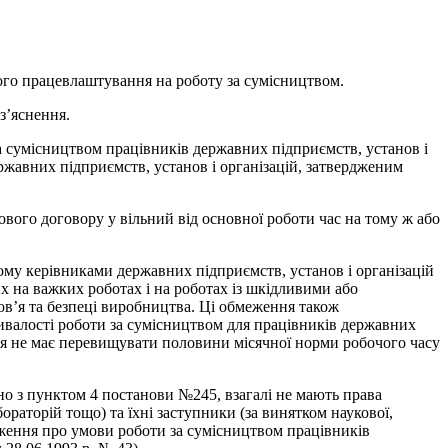
ого працевлаштування на роботу за сумісництвом.
з’яснення.
а сумісництвом працівників державних підприємств, установ і
ержавних підприємств, установ і організацій, затвердженим
вого договору у вільний від основної роботи час на тому ж або
му керівниками державних підприємств, установ і організацій
 на важких роботах і на роботах із шкідливими або
ов’я та безпеці виробництва. Ці обмеження також
ивалості роботи за сумісництвом для працівників державних
яця не має перевищувати половини місячної норми робочого часу
но з пунктом 4 постанови №245, взагалі не мають права
ораторій тощо) та їхні заступники (за винятком наукової,
ложення про умови роботи за сумісництвом працівників