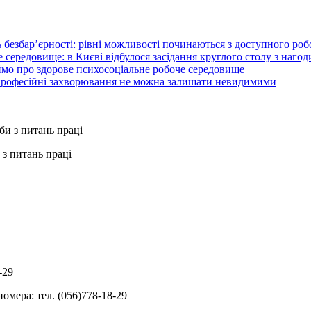
 безбар’єрності: рівні можливості починаються з доступного ро
 середовище: в Києві відбулося засідання круглого столу з нагод
ймо про здорове психосоціальне робоче середовище
 професійні захворювання не можна залишати невидимими
з питань праці
-29
омера: тел. (056)778-18-29