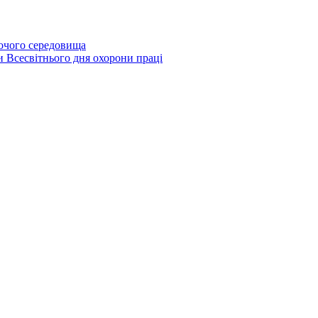
бочого середовища
и Всесвітнього дня охорони праці