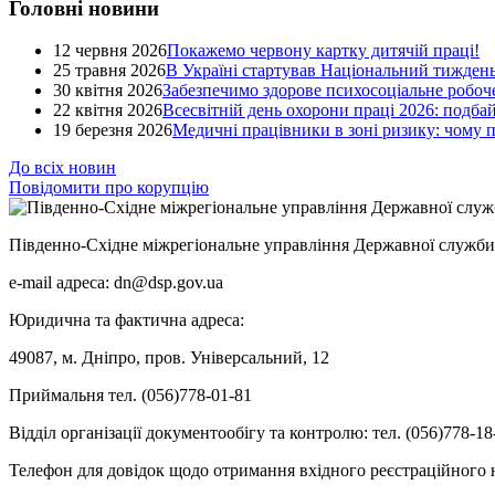
Головні новини
12 червня 2026
Покажемо червону картку дитячій праці!
25 травня 2026
В Україні стартував Національний тиждень
30 квітня 2026
Забезпечимо здорове психосоціальне робоче
22 квітня 2026
Всесвітній день охорони праці 2026: подба
19 березня 2026
Медичні працівники в зоні ризику: чому
До всіх новин
Повідомити про корупцію
Південно-Східне міжрегіональне управління Державної служби 
e-mail адреса: dn@dsp.gov.ua
Юридична та фактична адреса:
49087, м. Дніпро, пров. Універсальний, 12
Приймальня тел. (056)778-01-81
Відділ організації документообігу та контролю: тел. (056)778-18
Телефон для довідок щодо отримання вхідного реєстраційного н