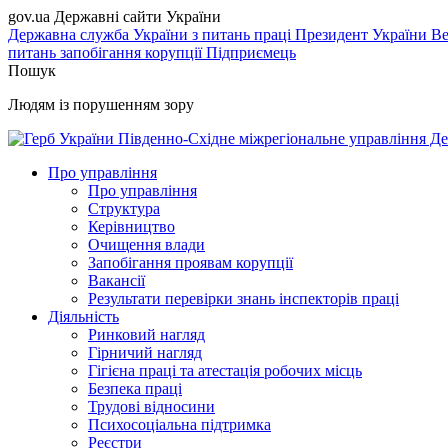
gov.ua
Державні сайти України
Державна служба України з питань праці
Президент України
Ве
питань запобігання корупції
Підприємець
Пошук
Людям із порушенням зору
Південно-Східне міжрегіональне управління Де
Про управління
Про управління
Структура
Керівництво
Очищення влади
Запобігання проявам корупції
Вакансії
Результати перевірки знань інспекторів праці
Діяльність
Ринковий нагляд
Гірничий нагляд
Гігієна праці та атестація робочих місць
Безпека праці
Трудові відносини
Психосоціальна підтримка
Реєстри