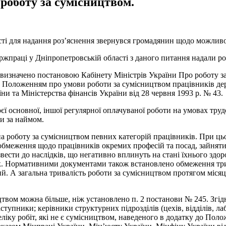
оботу за сумісництвом.
сті для надання роз’яснення звернувся громадянин щодо можлив
жпраці у Дніпропетровській області з даного питання надали ро
 визначено постановою Кабінету Міністрів України Про роботу з
) та Положенням про умови роботи за сумісництвом працівників д
ни та Міністерства фінансів України від 28 червня 1993 р. № 43.
ї основної, іншої регулярної оплачуваної роботи на умовах трудо
би за наймом.
роботу за сумісництвом певних категорій працівників. При цьо
бмеження щодо працівників окремих професій та посад, зайнятих
ести до наслідків, що негативно вплинуть на стані їхнього здор
інок. Нормативними документами також встановлено обмеження тр
ий. А загальна тривалість роботи за сумісництвом протягом міс
твом можна більше, ніж установлено п. 2 постанови № 245. Згід
упники; керівники структурних підрозділів (цехів, відділів, лаб
реліку робіт, які не є сумісництвом, наведеного в додатку до По