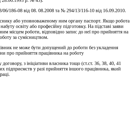
28.06.1993 р. № 43).
06/186-08 від 08. 08.2008 та № 294/13/116-10 від 16.09.2010.
ласнику або уповноваженому ним органу паспорт. Якщо робота
абуту освіту або професійну підготовку. На підставі заяви
ним місцем роботи, відповідно запис до неї про прийняття на
оботу за сумісництвом.
ацівник не може бути допущений до роботи без укладення
їни про прийняття працівника на роботу
оговору, з ініціативи власника тощо (ст.ст. 36, 38, 40, 41
их підприємств у разі прийняття іншого працівника, який
раці.