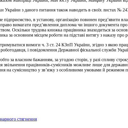
казом Мінпраці України, Мін’юсту України, Мінфіну України від 
ки України з даного питання також наводить в своїх листах № 243/
ше підприємство, в установу, організацію повинен пред’явити в
 право вимагати пред’явлення диплома чи іншого документа про н
твом. Оскільки трудова книжка працівника знаходиться за основ
ка за основним місцем роботи на підставі витягу з наказу про р
отримуватися вимоги ч. 3 ст. 24 КЗпП України, згідно з якою пр
роботодавця, і повідомлення Державної фіскальної служби Укра
то за власним бажанням, за угодою сторін, у разі спливу строку д
ля звільнення працівників-сумісників можливе лише для державн
ння на сумісництво у зв’язку з особливими умовами й режимом п
інарного стягнення