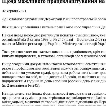
Щодо можливого працевлаштування на р
02 червня 2021
До Головного управління Держпраці у Дніпропетровській обла
Фахівцями управління з питань праці Головного управління Дер
На сам перед необхідно розглянути поняття «сумісництво», яке
організацій від 3 квітня 1993 р. № 245 ( далі – Постанова 245
наказом Міністерства праці України, Міністерства юстиції Украї
Тож сумісництвом вважається виконання працівником, крім своє
іншому підприємстві, в установі, організації або у фізичної осо
Вище згаданими документами також встановленні обмеження на 
разом з профспілковими комітетами можуть запроваджуватися о
небезпечними умовами праці, додаткова робота яких може призв
поширюються на осіб, які не досягли 18 років, та вагітних ж
підприємств: 4 години на день і повний робочий день у вихідн
(п. 2 постанови № 245).
На підприємствах інших форм власності працювати за сумісниц
працювати за сумісництвом керівники держпідприємств, їхні заст
викладацької, медичної та творчої діяльності відповідно до Пе