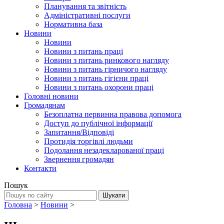
Планування та звітність
Адміністративні послуги
Нормативна база
Новини
Новини
Новини з питань праці
Новини з питань ринкового нагляду
Новини з питань гірничого нагляду
Новини з питань гігієни праці
Новини з питань охорони праці
Головні новини
Громадянам
Безоплатна первинна правова допомога
Доступ до публічної інформації
Запитання/Відповіді
Протидія торгівлі людьми
Подолання незадекларованої праці
Звернення громадян
Контакти
Пошук
Головна
>
Новини
>