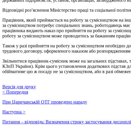
державних підприємств, установ, організацій, затвердженого на
Відповідні роз’яснення Міністерство праці та соціальної політи
Працівник, який приймається на роботу за сумісництвом на ін
за сумісництвом потребує спеціальних знань, роботодавець має
працівника видають наказ про прийняття на роботу за сумісниц
роботу за сумісництвом може проводитись за бажанням працівни
Також у разі прийняття на роботу за сумісництвом необхідно д
трудового договору, оформленого наказом або розпорядженням 
Звільнитися працівник-сумісник може на загальних підставах, тоб
КЗпП України). Крім цього установлення додаткових підстав д
обійматиме цю ж посаду не за сумісництвом, або в разі обмеже
Версія для друку
<
Попередня
При Царичанській ОТГ проведено нараду
Наступна
>
Питання – відповідь: Визначення строку застосування дисципл