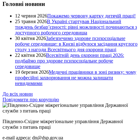
Головні новини
12 червня 2026
Покажемо червону картку дитячій праці!
25 травня 2026
В Україні стартував Національний
тиждень безбар’єрності: рівні можливості починаються з
доступного робочого середовища
30 квітня 2026
Забезпечимо здорове психосоціальне
робоче середовище: в Києві відбулося засідання круглого
столу з нагоди Всесвітнього дня охорони праці
22 квітня 2026
Всесвітній день охорони праці 2026:
подбаймо про здорове психосоціальне робоче
середовище
19 березня 2026
Медичні працівники в зоні ризику: чому
професійні захворювання не можна залишати
невидимими
До всіх новин
Повідомити про корупцію
Південно-Східне міжрегіональне управління Державної
служби з питань праці
e-mail адреса: dn@dsp.gov.ua