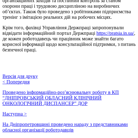
організаційних заходів та постійний контроль за станом
охорони праці і трудовою дисципліною на виробничих
об’єктах. Також було проведено з робітниками підприємства
тренінг з імітацією реальних дій на робочих місцях.
Крім того, фахівці Управління Держпраці запропонували
відвідати інформаційний портал Держпраці
https://pratsia.in.ua/
,
де кожен роботодавець чи працівник може знайти багато
корисної інформації щодо консультаційної підтримки, з питань
безпечної праці.
Версія для друку
<
Попередня
Проведено інформаційно-роз’яснювальну роботу в КП
“ДНІПРОВСЬКИЙ ОБЛАСНИЙ КЛІНІЧНИЙ
ОНКОЛОГІЧНИЙ ДИСПАНСЕР” ДОР
Наступна
>
На Дніпропетровщині проведено нараду з представниками
обласної організації роботодавців