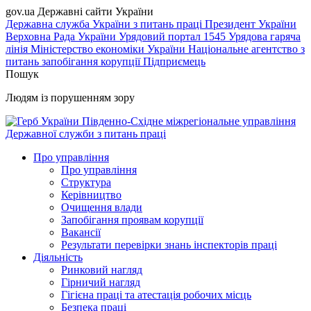
gov.ua
Державні сайти України
Державна служба України з питань праці
Президент України
Верховна Рада України
Урядовий портал
1545 Урядова гаряча
лінія
Міністерство економіки України
Національне агентство з
питань запобігання корупції
Підприємець
Пошук
Людям із порушенням зору
Південно-Східне міжрегіональне управління
Державної служби з питань праці
Про управління
Про управління
Структура
Керівництво
Очищення влади
Запобігання проявам корупції
Вакансії
Результати перевірки знань інспекторів праці
Діяльність
Ринковий нагляд
Гірничий нагляд
Гігієна праці та атестація робочих місць
Безпека праці