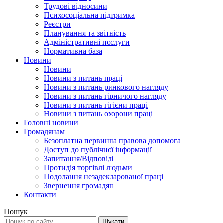
Трудові відносини
Психосоціальна підтримка
Реєстри
Планування та звітність
Адміністративні послуги
Нормативна база
Новини
Новини
Новини з питань праці
Новини з питань ринкового нагляду
Новини з питань гірничого нагляду
Новини з питань гігієни праці
Новини з питань охорони праці
Головні новини
Громадянам
Безоплатна первинна правова допомога
Доступ до публічної інформації
Запитання/Відповіді
Протидія торгівлі людьми
Подолання незадекларованої праці
Звернення громадян
Контакти
Пошук