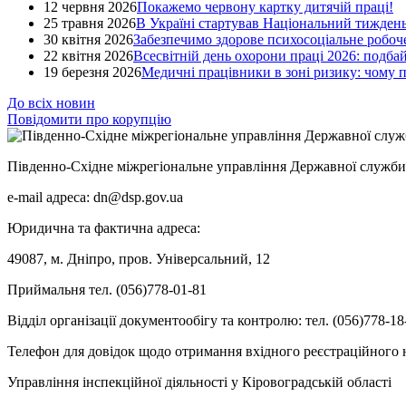
12 червня 2026
Покажемо червону картку дитячій праці!
25 травня 2026
В Україні стартував Національний тиждень
30 квітня 2026
Забезпечимо здорове психосоціальне робоче
22 квітня 2026
Всесвітній день охорони праці 2026: подба
19 березня 2026
Медичні працівники в зоні ризику: чому
До всіх новин
Повідомити про корупцію
Південно-Східне міжрегіональне управління Державної служби 
e-mail адреса: dn@dsp.gov.ua
Юридична та фактична адреса:
49087, м. Дніпро, пров. Універсальний, 12
Приймальня тел. (056)778-01-81
Відділ організації документообігу та контролю: тел. (056)778-18
Телефон для довідок щодо отримання вхідного реєстраційного н
Управління інспекційної діяльності у Кіровоградській області