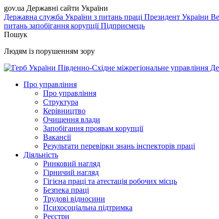
gov.ua
Державні сайти України
Державна служба України з питань праці
Президент України
Ве
питань запобігання корупції
Підприємець
Пошук
Людям із порушенням зору
Південно-Східне міжрегіональне управління Де
Про управління
Про управління
Структура
Керівництво
Очищення влади
Запобігання проявам корупції
Вакансії
Результати перевірки знань інспекторів праці
Діяльність
Ринковий нагляд
Гірничий нагляд
Гігієна праці та атестація робочих місць
Безпека праці
Трудові відносини
Психосоціальна підтримка
Реєстри