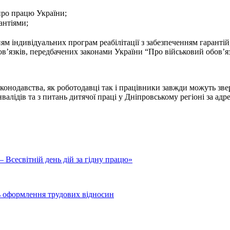
про працю України;
антіями;
нням індивідуальних програм реабілітації з забезпеченням гарант
бов’язків, передбачених законами України “Про військовий обов’я
аконодавства, як роботодавці так і працівники завжди можуть зве
валідів та з питань дитячої праці у Дніпровському регіоні за адре
 Всесвітній день дій за гідну працю»
ь оформлення трудових відносин