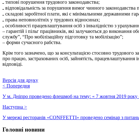
ـ типові порушення трудового законодавства;
ـ відповідальність за порушення вимог чинного законодавства 
ـ складові заробітної плати, які є мінімальними державними гар
ـ права неповнолітніх у трудових відносинах;
ـ особливості працевлаштування осіб з інвалідністю з урахува
– гарантій і пільг працівників, які залучаються до виконання о
службу”, “Про мобілізаційну підготовку та мобілізацію”;
– форми сучасного рабства.
Крім того зазначено, що за консультацією стосовно трудового з
про працю, застрахованих осіб, зайнятість, працевлаштування ін
відповіді.
Версія для друку
<
Попередня
У м. Дніпро проведено флешмоб на тему: « 7 жовтня 2019 року –
Наступна
>
У мережі ресторанів «CONFFETTІ» проведено семінар з питан
Головні новини