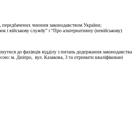
ій, передбачених чинним законодавством України;
зок і військову службу” і “Про альтернативну (невійськову)
рнутися до фахівців відділу з питань додержання законодавства
сою: м. Дніпро, вул. Казакова, 3 та отримати кваліфіковані