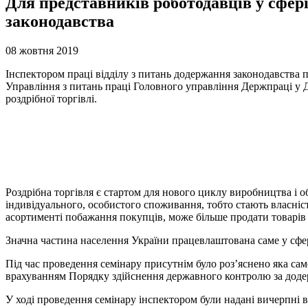
Для представників роботодавців у сфері
законодавства
08 жовтня 2019
Інспектором праці відділу з питань додержання законодавства пр
Управління з питань праці Головного управління Держпраці у Д
роздрібної торгівлі.
Роздрібна торгівля є стартом для нового циклу виробництва і об
індивідуального, особистого споживання, тобто стають власніс
асортименті побажання покупців, може більше продати товарів 
Значна частина населення України працевлаштована саме у сфері
Під час проведення семінару присутнім було роз’яснено яка са
врахуванням Порядку здійснення державного контролю за додер
У ході проведення семінару інспектором були надані вичерпні 