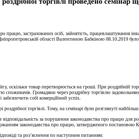
 роздрібної торгівлі проведено семінар 
о працю, застрахованих осіб, зайнятість, працевлаштування інвал
ніпропетровській області Валентиною Бабкіною 08.10.2019 було 
ігу, оскільки товар перетворюється на гроші. При роздрібній торг
тю споживачів. Громадяни через роздрібну торгівлю задовольняють
і забезпечити собі комерційний успіх.
 роздрібної торгівлі. Тому, на семінарі були розглянуті найбіл
ме відповідальність за порушення законодавства про працю для р
жанням законодавства про працю, затвердженого постановою Каб
відповіді та роз’яснення по наступним питанням: