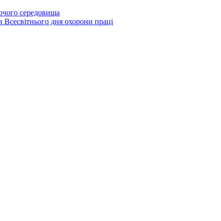
бочого середовища
и Всесвітнього дня охорони праці