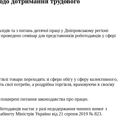
щодо дотримання трудового
ідів та з питань дитячої праці у Дніпровському регіоні
проведено семінар для представників роботодавців у сфері
івлі товари переходять зі сфери обігу у сферу колективного,
 свої потреби, а роздрібна торгівля, враховуючи в своєму
ьш поширені питання законодавства про працю.
оботодавців настає у разі недодержання чинних вимог з
інету Міністрів України від 21 серпня 2019 № 823.