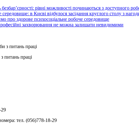
 безбар’єрності: рівні можливості починаються з доступного ро
 середовище: в Києві відбулося засідання круглого столу з нагод
ймо про здорове психосоціальне робоче середовище
 професійні захворювання не можна залишати невидимими
з питань праці
-29
омера: тел. (056)778-18-29