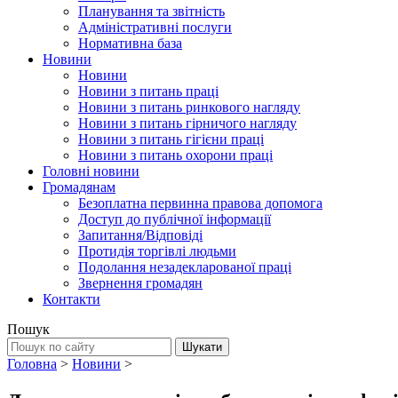
Планування та звітність
Адміністративні послуги
Нормативна база
Новини
Новини
Новини з питань праці
Новини з питань ринкового нагляду
Новини з питань гірничого нагляду
Новини з питань гігієни праці
Новини з питань охорони праці
Головні новини
Громадянам
Безоплатна первинна правова допомога
Доступ до публічної інформації
Запитання/Відповіді
Протидія торгівлі людьми
Подолання незадекларованої праці
Звернення громадян
Контакти
Пошук
Головна
>
Новини
>