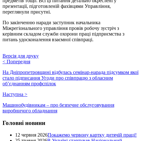
предметів тощо. Всі ці питання детально окреслені у
презентації, підготовленій фахівцями Управління,
переглянули присутні.
По закінченню наради заступник начальника
Міжрегіонального управління провів робочу зустріч з
керівним складом служби охорони праці підприємства з
питань удосконалення взаємної співпраці.
Версія для друку
<
Попередня
На Дніпропетровщині відбулась семінар-нарада підсумком якої
стало підписання Угоди про співпрацю з обласним
об’єднанням профспілок
Наступна
>
Машинобудівникам – про безпечне обслуговування
виробничого обладнання
Головні новини
12 червня 2026
Покажемо червону картку дитячій праці!
25 травня 2026
В Україні стартував Національний