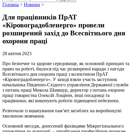
Головна
>
Новини
>
Для працівників ПрАТ
«Кіровоградобленерго» провели
розширений захід до Всесвітнього дня
охорони праці
28 квітня 2023
Про безпечне та здорове середовище, як основний принцип та
право на роботі, йшлося під час розширеної наради з нагоди
Всесвітнього дня охорони праці з колективом ПрАТ
«Кіровоградобленерго». У заході взяли участь заступник
начальника Південно-Східного управління Державної служби
з питань праці Микола Шамшур, директор з питань охорони
праці товариства Олексій Лощінін, інші посадовці та
працівники, які виконують роботи підвищеної небезпеки.
Розпочали із вшанування пам’яті загиблих на виробництві
хвилиною мовчання.
Основний меседж, донесений фахівцями Міжрегіонального
управління до аудиторії, – запобігання професійним ризикам