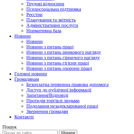
Трудові відносини
Психосоціальна підтримка
Реєстри
Планування та звітність
Адміністративні послуги
Нормативна база
Новини
Новини
Новини з питань праці
Новини з питань ринкового нагляду
Новини з питань гірничого нагляду
Новини з питань гігієни праці
Новини з питань охорони праці
Головні новини
Громадянам
Безоплатна первинна правова допомога
Доступ до публічної інформації
Запитання/Відповіді
Протидія торгівлі людьми
Подолання незадекларованої праці
Звернення громадян
Контакти
Пошук