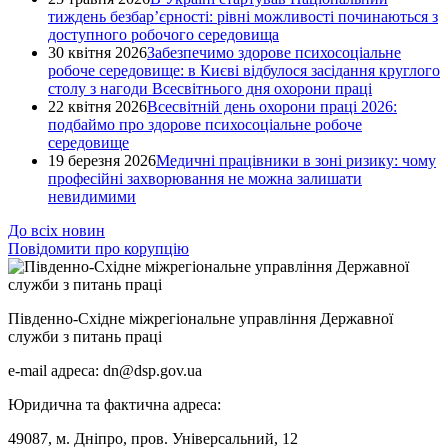
тиждень безбар’єрності: рівні можливості починаються з
доступного робочого середовища
30 квітня 2026
Забезпечимо здорове психосоціальне
робоче середовище: в Києві відбулося засідання круглого
столу з нагоди Всесвітнього дня охорони праці
22 квітня 2026
Всесвітній день охорони праці 2026:
подбаймо про здорове психосоціальне робоче
середовище
19 березня 2026
Медичні працівники в зоні ризику: чому
професійні захворювання не можна залишати
невидимими
До всіх новин
Повідомити про корупцію
Південно-Східне міжрегіональне управління Державної
служби з питань праці
e-mail адреса: dn@dsp.gov.ua
Юридична та фактична адреса:
49087, м. Дніпро, пров. Універсальний, 12