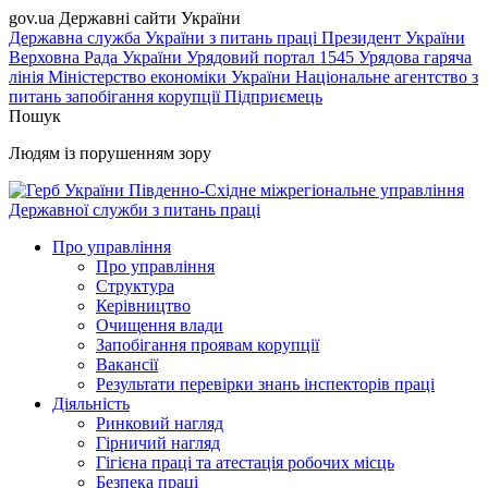
gov.ua
Державні сайти України
Державна служба України з питань праці
Президент України
Верховна Рада України
Урядовий портал
1545 Урядова гаряча
лінія
Міністерство економіки України
Національне агентство з
питань запобігання корупції
Підприємець
Пошук
Людям із порушенням зору
Південно-Східне міжрегіональне управління
Державної служби з питань праці
Про управління
Про управління
Структура
Керівництво
Очищення влади
Запобігання проявам корупції
Вакансії
Результати перевірки знань інспекторів праці
Діяльність
Ринковий нагляд
Гірничий нагляд
Гігієна праці та атестація робочих місць
Безпека праці