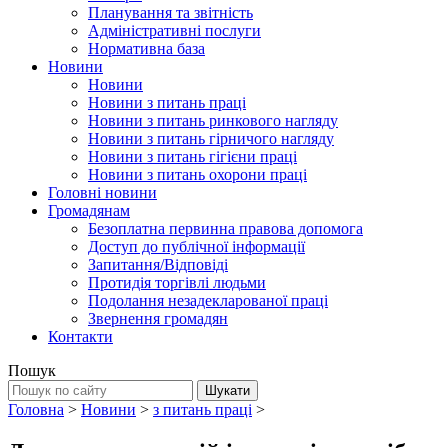
Планування та звітність
Адміністративні послуги
Нормативна база
Новини
Новини
Новини з питань праці
Новини з питань ринкового нагляду
Новини з питань гірничого нагляду
Новини з питань гігієни праці
Новини з питань охорони праці
Головні новини
Громадянам
Безоплатна первинна правова допомога
Доступ до публічної інформації
Запитання/Відповіді
Протидія торгівлі людьми
Подолання незадекларованої праці
Звернення громадян
Контакти
Пошук
Головна
>
Новини
>
з питань праці
>