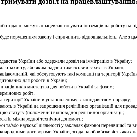
 отримувати дозвіл на працевлаштування
оботодавці можуть працевлаштовувати іноземців на роботу на пі
уде порушенням закону і спричинить відповідальність. Але з ць
нодавства України або одержали дозвіл на імміграцію в Україну;
ого захисту, або яким надано тимчасовий захист в Україні;
віакомпаній, які обслуговують такі компанії на території Україн
дитованих для роботи в Україні;
а працівників мистецтва для роботи в Україні за фахом;
ермінових робіт;
на території України в установленому законодавством порядку;
вають в Україні на запрошення релігійних організацій для провад
ю статуту (положення) відповідної релігійної організації;
проектів міжнародної технічної допомоги;
ї та/або наукової діяльності у закладах фахової передвищої та в
іжнародними договорами України, згода на обов’язковість яких 