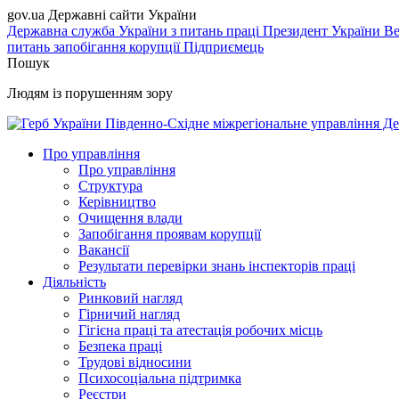
gov.ua
Державні сайти України
Державна служба України з питань праці
Президент України
Ве
питань запобігання корупції
Підприємець
Пошук
Людям із порушенням зору
Південно-Східне міжрегіональне управління Де
Про управління
Про управління
Структура
Керівництво
Очищення влади
Запобігання проявам корупції
Вакансії
Результати перевірки знань інспекторів праці
Діяльність
Ринковий нагляд
Гірничий нагляд
Гігієна праці та атестація робочих місць
Безпека праці
Трудові відносини
Психосоціальна підтримка
Реєстри