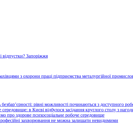
і відпустки? Запоріжжя
фахівцями з охорони праці підприємства металургійної промисло
 безбар’єрності: рівні можливості починаються з доступного ро
 середовище: в Києві відбулося засідання круглого столу з нагод
ймо про здорове психосоціальне робоче середовище
 професійні захворювання не можна залишати невидимими