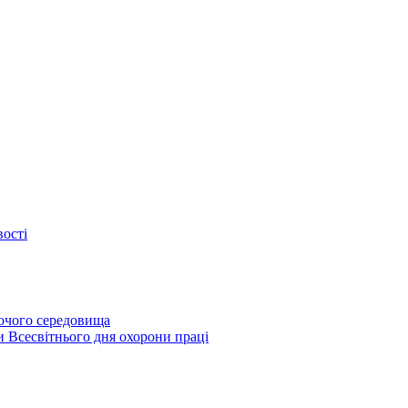
вості
бочого середовища
и Всесвітнього дня охорони праці