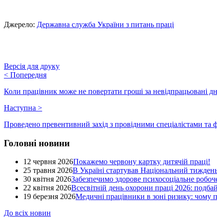
Джерело:
Державна служба України з питань праці
Версія для друку
<
Попередня
Коли працівник може не повертати гроші за невідпрацьовані дн
Наступна
>
Проведено превентивний захід з провідними спеціалістами та 
Головні новини
12 червня 2026
Покажемо червону картку дитячій праці!
25 травня 2026
В Україні стартував Національний тиждень
30 квітня 2026
Забезпечимо здорове психосоціальне робоче
22 квітня 2026
Всесвітній день охорони праці 2026: подба
19 березня 2026
Медичні працівники в зоні ризику: чому
До всіх новин