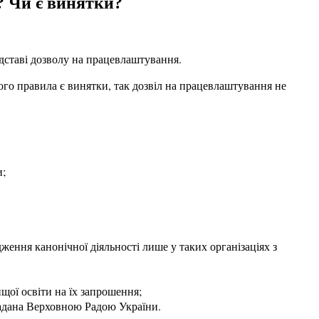
? Чи є винятки?
дставі дозволу на працевлаштування.
ого правила є винятки, так дозвіл на працевлаштування не
и;
ження канонічної діяльності лише у таких організаціях з
ищої освіти на їх запрошення;
надана Верховною Радою України.