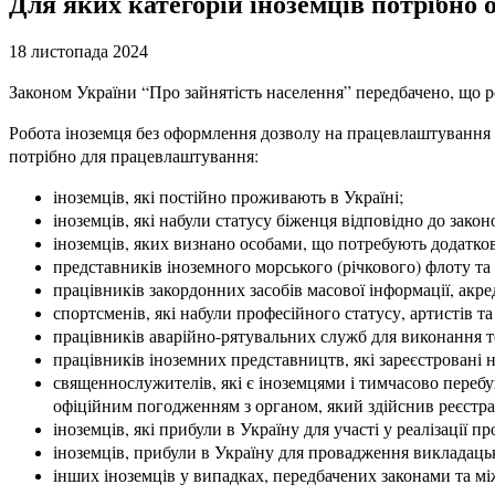
Для яких категорій іноземців потрібно
18 листопада 2024
Законом України “Про зайнятість населення” передбачено, що р
Робота іноземця без оформлення дозволу на працевлаштування б
потрібно для працевлаштування:
іноземців, які постійно проживають в Україні;
іноземців, які набули статусу біженця відповідно до зако
іноземців, яких визнано особами, що потребують додатков
представників іноземного морського (річкового) флоту та а
працівників закордонних засобів масової інформації, акре
спортсменів, які набули професійного статусу, артистів т
працівників аварійно-рятувальних служб для виконання т
працівників іноземних представництв, які зареєстровані 
священнослужителів, які є іноземцями і тимчасово перебу
офіційним погодженням з органом, який здійснив реєстраці
іноземців, які прибули в Україну для участі у реалізації 
іноземців, прибули в Україну для провадження викладацько
інших іноземців у випадках, передбачених законами та м