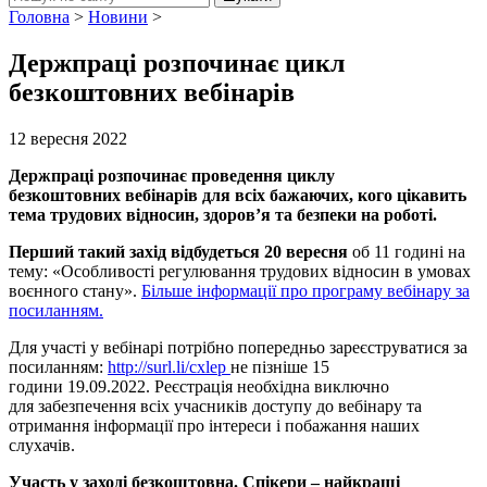
Головна
>
Новини
>
Держпраці розпочинає цикл
безкоштовних вебінарів
12 вересня 2022
Держпраці розпочинає
проведення циклу
безкоштовних
вебінарів
для всіх бажаючих, кого цікавить
тема трудових відносин, здоров’я та безпеки на роботі.
Перший такий захід відбудеться
20
вересня
об 11 годині
на
тему:
«
Особливості регулювання трудових відносин в умовах
воєнного стану
».
Більше інформації про програму
вебінару за
посиланням.
Для участі у
вебінарі
потрібно
попередньо зареєструватися
за
посиланням:
http://surl.li/cxlep
не пізніше 15
години
19
.09.2022
.
Реєстрація необхідна виключно
для
забезпечення всіх учасників доступу до
вебінару
та
отримання інформації про інтереси і побажання наших
слухачів.
Участь
у заході безкоштовна. Спікери – найкращі