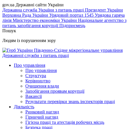
gov.ua
Державні сайти України
Державна служба України з питань праці
Президент України
Верховна Рада України
Урядовий портал
1545 Урядова гаряча
лінія
Міністерство економіки України
Національне агентство з
питань запобігання корупції
Підприємець
Пошук
Людям із порушенням зору
Південно-Східне міжрегіональне управління
Державної служби з питань праці
Про управління
Про управління
Структура
Керівництво
Очищення влади
Запобігання проявам корупції
Вакансії
Результати перевірки знань інспекторів праці
Діяльність
Ринковий нагляд
Гірничий нагляд
Гігієна праці та атестація робочих місць
Безпека праці