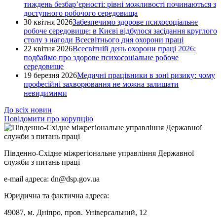
тиждень безбар’єрності: рівні можливості починаються з
доступного робочого середовища
30 квітня 2026
Забезпечимо здорове психосоціальне
робоче середовище: в Києві відбулося засідання круглого
столу з нагоди Всесвітнього дня охорони праці
22 квітня 2026
Всесвітній день охорони праці 2026:
подбаймо про здорове психосоціальне робоче
середовище
19 березня 2026
Медичні працівники в зоні ризику: чому
професійні захворювання не можна залишати
невидимими
До всіх новин
Повідомити про корупцію
Південно-Східне міжрегіональне управління Державної
служби з питань праці
e-mail адреса: dn@dsp.gov.ua
Юридична та фактична адреса:
49087, м. Дніпро, пров. Універсальний, 12