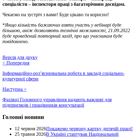
спеціалісти – інспектори праці з багаторічним досвідом.
Чекаємо на зустріч з вами
!
Буде цікаво та корисно!
*
Якщо кількість бажаючих взяти участь у
вебінарі
буде
більшою, аніж дозволяють технічні можливості,
21.
09.2022
буде проведений повторний захід, про що учасникам буде
повідомлено.
Версія для друку
<
Попередня
Інформаційно-роз’яснювальна робота в закладі соціально-
культурної сфери
Наступна
>
Фахівці Головного управління надають важливі для
підприємців і працівників консультації
Головні новини
12 червня 2026
Покажемо червону картку дитячій праці!
25 травня 2026
В Україні стартував Національний