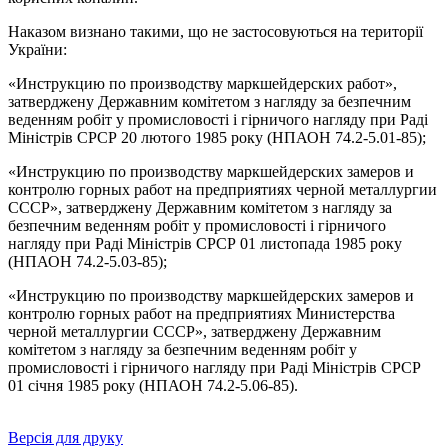
Наказом визнано такими, що не застосовуються на території
України:
«Инструкцию по производству маркшейдерских работ»,
затверджену Державним комітетом з нагляду за безпечним
веденням робіт у промисловості і гірничого нагляду при Раді
Міністрів СРСР 20 лютого 1985 року (НПАОН 74.2-5.01-85);
«Инструкцию по производству маркшейдерских замеров и
контролю горных работ на предприятиях черной металлургии
СССР», затверджену Державним комітетом з нагляду за
безпечним веденням робіт у промисловості і гірничого
нагляду при Раді Міністрів СРСР 01 листопада 1985 року
(НПАОН 74.2-5.03-85);
«Инструкцию по производству маркшейдерских замеров и
контролю горных работ на предприятиях Министерства
черной металлургии СССР», затверджену Державним
комітетом з нагляду за безпечним веденням робіт у
промисловості і гірничого нагляду при Раді Міністрів СРСР
01 січня 1985 року (НПАОН 74.2-5.06-85).
Версія для друку