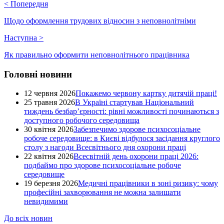
<
Попередня
Щодо оформлення трудових відносин з неповнолітніми
Наступна
>
Як правильно оформити неповнолітнього працівника
Головні новини
12 червня 2026
Покажемо червону картку дитячій праці!
25 травня 2026
В Україні стартував Національний
тиждень безбар’єрності: рівні можливості починаються з
доступного робочого середовища
30 квітня 2026
Забезпечимо здорове психосоціальне
робоче середовище: в Києві відбулося засідання круглого
столу з нагоди Всесвітнього дня охорони праці
22 квітня 2026
Всесвітній день охорони праці 2026:
подбаймо про здорове психосоціальне робоче
середовище
19 березня 2026
Медичні працівники в зоні ризику: чому
професійні захворювання не можна залишати
невидимими
До всіх новин