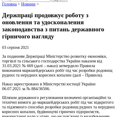
Головна
>
Новини
>
Держпраці продовжує роботу з
оновлення та удосконалення
законодавства з питань державного
гірничого нагляду
03 серпня 2021
За поданням Держпраці Міністерство розвитку економіки,
торгівлі та сільського господарства України наказом від
31.03.2021 № 669 (далі – наказ) затвердило Правила
виконання маркшейдерських робіт під час розробки родовищ
рудних та нерудних корисних копалин (далі – Правила).
Наказ зареєстровано в Міністерстві юстиції України
06.07.2021 за № 884/36506.
Шляхом державного регулювання визначені організаційні та
технічні вимоги до маркшейдерських робіт під час відкритого
та підземного способах розробки родовищ рудних та нерудних
корисних копалин, будівництві гірничих підприємств,
використанні надр у цілях, що не пов’язані із видобуванням