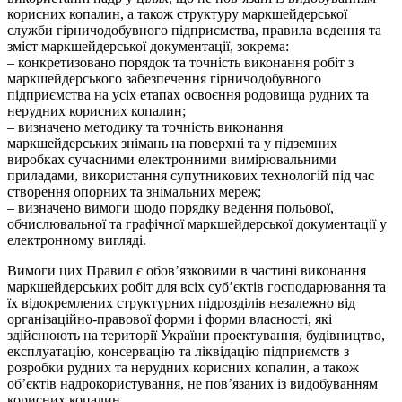
корисних копалин, а також структуру маркшейдерської
служби гірничодобувного підприємства, правила ведення та
зміст маркшейдерської документації, зокрема:
– конкретизовано порядок та точність виконання робіт з
маркшейдерського забезпечення гірничодобувного
підприємства на усіх етапах освоєння родовища рудних та
нерудних корисних копалин;
– визначено методику та точність виконання
маркшейдерських знімань на поверхні та у підземних
виробках сучасними електронними вимірювальними
приладами, використання супутникових технологій під час
створення опорних та знімальних мереж;
– визначено вимоги щодо порядку ведення польової,
обчислювальної та графічної маркшейдерської документації у
електронному вигляді.
Вимоги цих Правил є обов’язковими в частині виконання
маркшейдерських робіт для всіх суб’єктів господарювання та
їх відокремлених структурних підрозділів незалежно від
організаційно-правової форми і форми власності, які
здійснюють на території України проектування, будівництво,
експлуатацію, консервацію та ліквідацію підприємств з
розробки рудних та нерудних корисних копалин, а також
об’єктів надрокористування, не пов’язаних із видобуванням
корисних копалин.