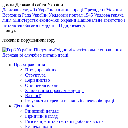
gov.ua
Державні сайти України
Державна служба України з питань праці
Президент України
Верховна Рада України
Урядовий портал
1545 Урядова гаряча
лінія
Міністерство економіки України
Національне агентство з
питань запобігання корупції
Підприємець
Пошук
Людям із порушенням зору
Південно-Східне міжрегіональне управління
Державної служби з питань праці
Про управління
Про управління
Структура
Керівництво
Очищення влади
Запобігання проявам корупції
Вакансії
Результати перевірки знань інспекторів праці
Діяльність
Ринковий нагляд
Гірничий нагляд
Гігієна праці та атестація робочих місць
Безпека праці