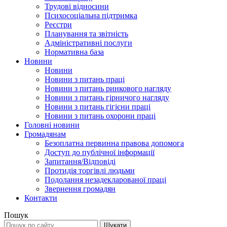
Трудові відносини
Психосоціальна підтримка
Реєстри
Планування та звітність
Адміністративні послуги
Нормативна база
Новини
Новини
Новини з питань праці
Новини з питань ринкового нагляду
Новини з питань гірничого нагляду
Новини з питань гігієни праці
Новини з питань охорони праці
Головні новини
Громадянам
Безоплатна первинна правова допомога
Доступ до публічної інформації
Запитання/Відповіді
Протидія торгівлі людьми
Подолання незадекларованої праці
Звернення громадян
Контакти
Пошук