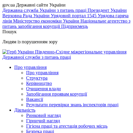
gov.ua
Державні сайти України
Державна служба України з питань праці
Президент України
Верховна Рада України
Урядовий портал
1545 Урядова гаряча
лінія
Міністерство економіки України
Національне агентство з
питань запобігання корупції
Підприємець
Пошук
Людям із порушенням зору
Південно-Східне міжрегіональне управління
Державної служби з питань праці
Про управління
Про управління
Структура
Керівництво
Очищення влади
Запобігання проявам корупції
Вакансії
Результати перевірки знань інспекторів праці
Діяльність
Ринковий нагляд
Гірничий нагляд
Гігієна праці та атестація робочих місць
Безпека праці