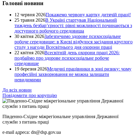
Головні новини
12 червня 2026
Покажемо червону картку дитячій праці!
25 травня 2026
В Україні стартував Національний
тиждень безбар’єрності: рівні можливості починаються з
доступного робочого середовища
30 квітня 2026
Забезпечимо здорове психосоціальне
робоче середовище: в Києві відбулося засідання круглого
столу з нагоди Всесвітнього дня охорони праці
22 квітня 2026
Всесвітній день охорони праці 2026:
подбаймо про здорове психосоціальне робоче
середовище
19 березня 2026
Медичні працівники в зоні ризику: чому
професійні захворювання не можна залишати
невидимими
До всіх новин
Повідомити про корупцію
Південно-Східне міжрегіональне управління Державної
служби з питань праці
e-mail адреса: dn@dsp.gov.ua