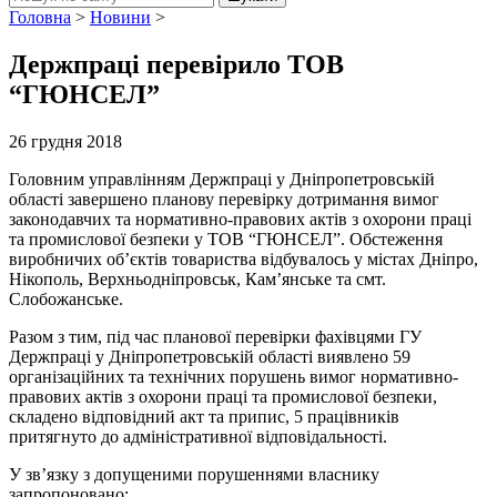
Головна
>
Новини
>
Держпраці перевірило ТОВ
“ГЮНСЕЛ”
26 грудня 2018
Головним управлінням Держпраці у Дніпропетровській
області завершено планову перевірку дотримання вимог
законодавчих та нормативно-правових актів з охорони праці
та промислової безпеки у ТОВ “ГЮНСЕЛ”. Обстеження
виробничих об’єктів товариства відбувалось у містах Дніпро,
Нікополь, Верхньодніпровськ, Кам’янське та смт.
Слобожанське.
Разом з тим, під час планової перевірки фахівцями ГУ
Держпраці у Дніпропетровській області виявлено 59
організаційних та технічних порушень вимог нормативно-
правових актів з охорони праці та промислової безпеки,
складено відповідний акт та припис, 5 працівників
притягнуто до адміністративної відповідальності.
У зв’язку з допущеними порушеннями власнику
запропоновано: