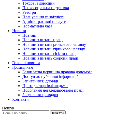
Трудові відносини
Психосоціальна підтримка
Реєстри
Планування та звітність
Адміністративні послуги
Нормативна база
Новини
Новини
Новини з питань праці
Новини з питань ринкового нагляду
Новини з питань гірничого нагляду
Новини з питань гігієни праці
Новини з питань охорони праці
Головні новини
Громадянам
Безоплатна первинна правова допомога
Доступ до публічної інформації
Запитання/Відповіді
Протидія торгівлі людьми
Подолання незадекларованої праці
Звернення громадян
Контакти
Пошук