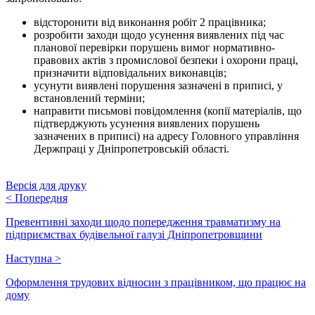
відсторонити від виконання робіт 2 працівника;
розробити заходи щодо усунення виявлених під час
планової перевірки порушень вимог нормативно-
правових актів з промислової безпеки і охорони праці,
призначити відповідальних виконавців;
усунути виявлені порушення зазначені в приписі, у
встановлений терміни;
направити письмові повідомлення (копії матеріалів, що
підтверджують усунення виявлених порушень
зазначених в приписі) на адресу Головного управління
Держпраці у Дніпропетровській області.
Версія для друку
<
Попередня
Превентивні заходи щодо попередження травматизму на
підприємствах будівельної галузі Дніпропетровщини
Наступна
>
Оформлення трудових відносин з працівником, що працює на
дому