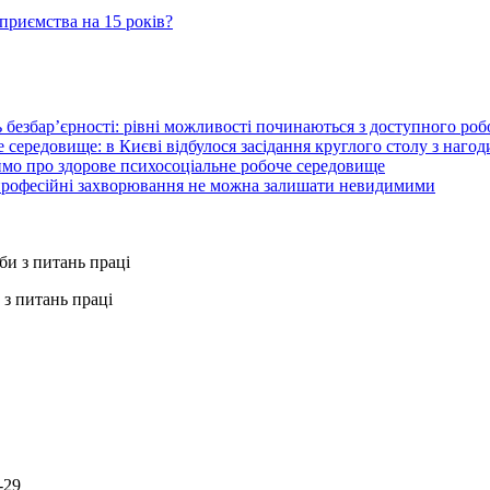
приємства на 15 років?
 безбар’єрності: рівні можливості починаються з доступного ро
 середовище: в Києві відбулося засідання круглого столу з нагод
ймо про здорове психосоціальне робоче середовище
 професійні захворювання не можна залишати невидимими
з питань праці
-29