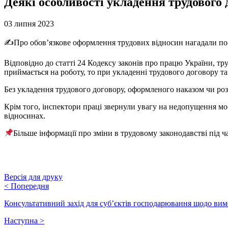
Деякі особливості укладення трудового 
03 липня 2023
✍️Про обов’язкове оформлення трудових відносин нагадали посад
Відповідно до статті 24 Кодексу законів про працю України, т
приймається на роботу, то при укладенні трудового договору 
Без укладення трудового договору, оформленого наказом чи р
Крім того, інспектори праці звернули увагу на недопущення моб
відносинах.
Більше інформації про зміни в трудовому законодавстві під 
Версія для друку
<
Попередня
Консультативний захід для суб’єктів господарювання щодо вимо
Наступна
>