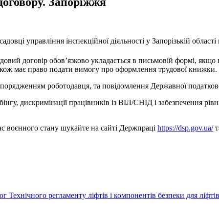
договору. Запоріжжя
овці управління інспекційної діяльності у Запорізькій області 
рудовий договір обов’язково укладається в письмовій формі, якщ
також має право подати вимогу про оформлення трудової книжки.
озпорядженням роботодавця, та повідомлення Державної податков
інгу, дискримінації працівників із ВІЛ/СНІД і забезпечення рівн
час воєнного стану шукайте на сайті Держпраці
https://dsp.gov.ua/
т
г Технічного регламенту ліфтів і компонентів безпеки для ліфті