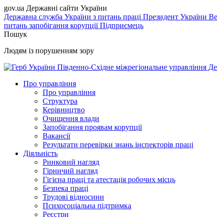
gov.ua
Державні сайти України
Державна служба України з питань праці
Президент України
Ве
питань запобігання корупції
Підприємець
Пошук
Людям із порушенням зору
Південно-Східне міжрегіональне управління Де
Про управління
Про управління
Структура
Керівництво
Очищення влади
Запобігання проявам корупції
Вакансії
Результати перевірки знань інспекторів праці
Діяльність
Ринковий нагляд
Гірничий нагляд
Гігієна праці та атестація робочих місць
Безпека праці
Трудові відносини
Психосоціальна підтримка
Реєстри