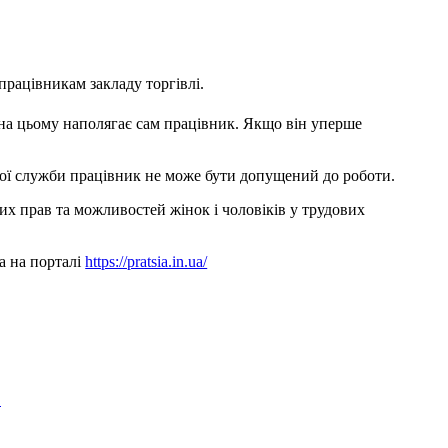
працівникам закладу торгівлі.
о на цьому наполягає сам працівник. Якщо він уперше
ої служби працівник не може бути допущений до роботи.
их прав та можливостей жінок і чоловіків у трудових
а на порталі
https://pratsia.in.ua/
в