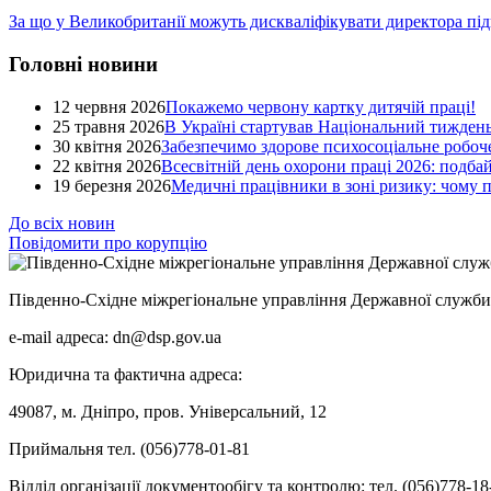
За що у Великобританії можуть дискваліфікувати директора під
Головні новини
12 червня 2026
Покажемо червону картку дитячій праці!
25 травня 2026
В Україні стартував Національний тиждень
30 квітня 2026
Забезпечимо здорове психосоціальне робоче
22 квітня 2026
Всесвітній день охорони праці 2026: подба
19 березня 2026
Медичні працівники в зоні ризику: чому
До всіх новин
Повідомити про корупцію
Південно-Східне міжрегіональне управління Державної служби 
e-mail адреса: dn@dsp.gov.ua
Юридична та фактична адреса:
49087, м. Дніпро, пров. Універсальний, 12
Приймальня тел. (056)778-01-81
Відділ організації документообігу та контролю: тел. (056)778-18