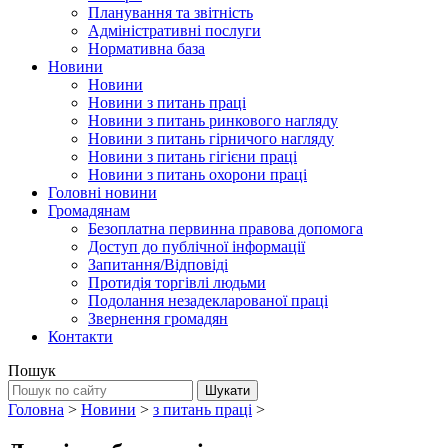
Планування та звітність
Адміністративні послуги
Нормативна база
Новини
Новини
Новини з питань праці
Новини з питань ринкового нагляду
Новини з питань гірничого нагляду
Новини з питань гігієни праці
Новини з питань охорони праці
Головні новини
Громадянам
Безоплатна первинна правова допомога
Доступ до публічної інформації
Запитання/Відповіді
Протидія торгівлі людьми
Подолання незадекларованої праці
Звернення громадян
Контакти
Пошук
Головна
>
Новини
>
з питань праці
>