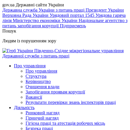
gov.ua
Державні сайти України
Державна служба України з питань праці
Президент України
Верховна Рада України
Урядовий портал
1545 Урядова гаряча
лінія
Міністерство економіки України
Національне агентство з
питань запобігання корупції
Підприємець
Пошук
Людям із порушенням зору
Південно-Східне міжрегіональне управління
Державної служби з питань праці
Про управління
Про управління
Структура
Керівництво
Очищення влади
Запобігання проявам корупції
Вакансії
Результати перевірки знань інспекторів праці
Діяльність
Ринковий нагляд
Гірничий нагляд
Гігієна праці та атестація робочих місць
Безпека праці