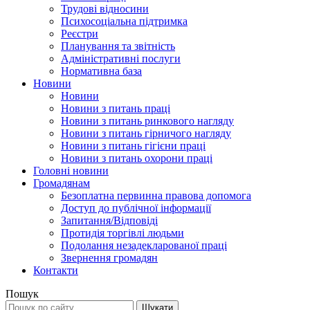
Трудові відносини
Психосоціальна підтримка
Реєстри
Планування та звітність
Адміністративні послуги
Нормативна база
Новини
Новини
Новини з питань праці
Новини з питань ринкового нагляду
Новини з питань гірничого нагляду
Новини з питань гігієни праці
Новини з питань охорони праці
Головні новини
Громадянам
Безоплатна первинна правова допомога
Доступ до публічної інформації
Запитання/Відповіді
Протидія торгівлі людьми
Подолання незадекларованої праці
Звернення громадян
Контакти
Пошук