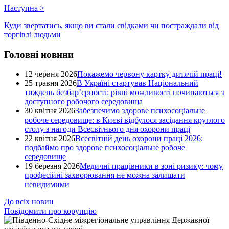
Наступна
>
Куди звертатись, якщо ви стали свідками чи постраждали від
торгівлі людьми
Головні новини
12 червня 2026
Покажемо червону картку дитячій праці!
25 травня 2026
В Україні стартував Національний
тиждень безбар’єрності: рівні можливості починаються з
доступного робочого середовища
30 квітня 2026
Забезпечимо здорове психосоціальне
робоче середовище: в Києві відбулося засідання круглого
столу з нагоди Всесвітнього дня охорони праці
22 квітня 2026
Всесвітній день охорони праці 2026:
подбаймо про здорове психосоціальне робоче
середовище
19 березня 2026
Медичні працівники в зоні ризику: чому
професійні захворювання не можна залишати
невидимими
До всіх новин
Повідомити про корупцію