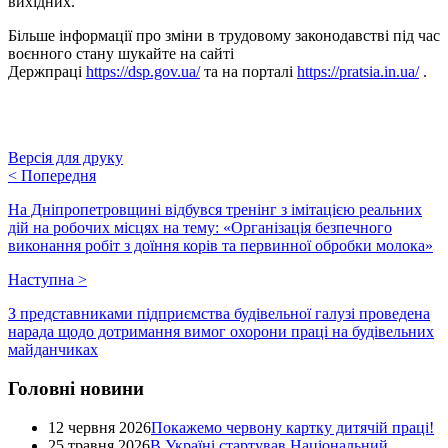
вихідних.
Більше інформації про зміни в трудовому законодавстві під час
воєнного стану шукайте на сайті
Держпраці
https://dsp.gov.ua/
та на порталі
https://pratsia.in.ua/
.
Версія для друку
<
Попередня
На Дніпропетровщині відбувся тренінг з імітацією реальних
дій на робочих місцях на тему: «Організація безпечного
виконання робіт з доїння корів та первинної обробки молока»
Наступна
>
З представниками підприємства будівельної галузі проведена
нарада щодо дотримання вимог охорони праці на будівельних
майданчиках
Головні новини
12 червня 2026
Покажемо червону картку дитячій праці!
25 травня 2026
В Україні стартував Національний