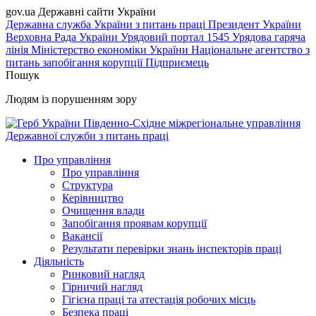
gov.ua
Державні сайти України
Державна служба України з питань праці
Президент України
Верховна Рада України
Урядовий портал
1545 Урядова гаряча
лінія
Міністерство економіки України
Національне агентство з
питань запобігання корупції
Підприємець
Пошук
Людям із порушенням зору
Південно-Східне міжрегіональне управління
Державної служби з питань праці
Про управління
Про управління
Структура
Керівництво
Очищення влади
Запобігання проявам корупції
Вакансії
Результати перевірки знань інспекторів праці
Діяльність
Ринковий нагляд
Гірничий нагляд
Гігієна праці та атестація робочих місць
Безпека праці