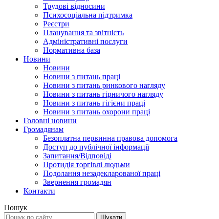
Трудові відносини
Психосоціальна підтримка
Реєстри
Планування та звітність
Адміністративні послуги
Нормативна база
Новини
Новини
Новини з питань праці
Новини з питань ринкового нагляду
Новини з питань гірничого нагляду
Новини з питань гігієни праці
Новини з питань охорони праці
Головні новини
Громадянам
Безоплатна первинна правова допомога
Доступ до публічної інформації
Запитання/Відповіді
Протидія торгівлі людьми
Подолання незадекларованої праці
Звернення громадян
Контакти
Пошук