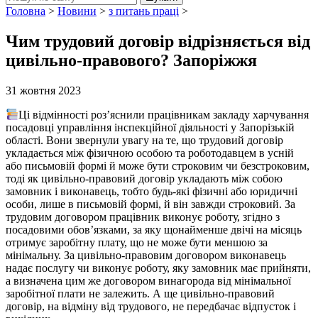
Головна
>
Новини
>
з питань праці
>
Чим трудовий договір відрізняється від
цивільно-правового? Запоріжжя
31 жовтня 2023
Ці відмінності роз’яснили працівникам закладу харчування
посадовці управління інспекційної діяльності у Запорізькій
області. Вони звернули увагу на те, що трудовий договір
укладається між фізичною особою та роботодавцем в усній
або письмовій формі й може бути строковим чи безстроковим,
тоді як цивільно-правовий договір укладають між собою
замовник і виконавець, тобто будь-які фізичні або юридичні
особи, лише в письмовій формі, й він завжди строковий. За
трудовим договором працівник виконує роботу, згідно з
посадовими обов’язками, за яку щонайменше двічі на місяць
отримує заробітну плату, що не може бути меншою за
мінімальну. За цивільно-правовим договором виконавець
надає послугу чи виконує роботу, яку замовник має прийняти,
а визначена цим же договором винагорода від мінімальної
заробітної плати не залежить. А ще цивільно-правовий
договір, на відміну від трудового, не передбачає відпусток і