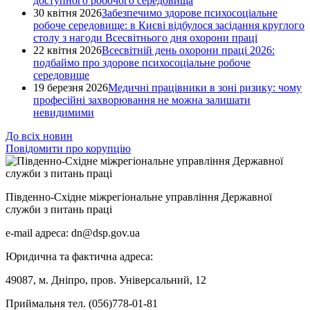
доступного робочого середовища
30 квітня 2026
Забезпечимо здорове психосоціальне
робоче середовище: в Києві відбулося засідання круглого
столу з нагоди Всесвітнього дня охорони праці
22 квітня 2026
Всесвітній день охорони праці 2026:
подбаймо про здорове психосоціальне робоче
середовище
19 березня 2026
Медичні працівники в зоні ризику: чому
професійні захворювання не можна залишати
невидимими
До всіх новин
Повідомити про корупцію
Південно-Східне міжрегіональне управління Державної
служби з питань праці
e-mail адреса: dn@dsp.gov.ua
Юридична та фактична адреса:
49087, м. Дніпро, пров. Універсальний, 12
Приймальня тел. (056)778-01-81