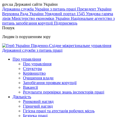
gov.ua
Державні сайти України
Державна служба України з питань праці
Президент України
Верховна Рада України
Урядовий портал
1545 Урядова гаряча
лінія
Міністерство економіки України
Національне агентство з
питань запобігання корупції
Підприємець
Пошук
Людям із порушенням зору
Південно-Східне міжрегіональне управління
Державної служби з питань праці
Про управління
Про управління
Структура
Керівництво
Очищення влади
Запобігання проявам корупції
Вакансії
Результати перевірки знань інспекторів праці
Діяльність
Ринковий нагляд
Гірничий нагляд
Гігієна праці та атестація робочих місць
Безпека праці