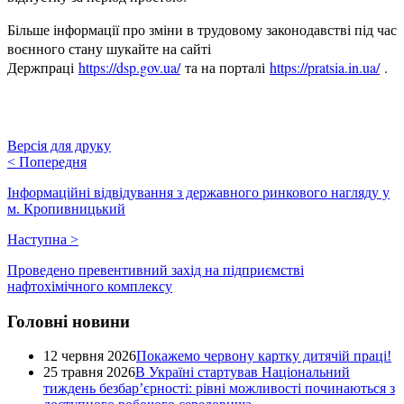
Більше інформації про зміни в трудовому законодавстві під час
воєнного стану шукайте на сайті
Держпраці
https://dsp.gov.ua/
та на порталі
https://pratsia.in.ua/
.
Версія для друку
<
Попередня
Інформаційні відвідування з державного ринкового нагляду у
м. Кропивницький
Наступна
>
Проведено превентивний захід на підприємстві
нафтохімічного комплексу
Головні новини
12 червня 2026
Покажемо червону картку дитячій праці!
25 травня 2026
В Україні стартував Національний
тиждень безбар’єрності: рівні можливості починаються з