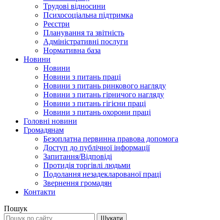
Трудові відносини
Психосоціальна підтримка
Реєстри
Планування та звітність
Адміністративні послуги
Нормативна база
Новини
Новини
Новини з питань праці
Новини з питань ринкового нагляду
Новини з питань гірничого нагляду
Новини з питань гігієни праці
Новини з питань охорони праці
Головні новини
Громадянам
Безоплатна первинна правова допомога
Доступ до публічної інформації
Запитання/Відповіді
Протидія торгівлі людьми
Подолання незадекларованої праці
Звернення громадян
Контакти
Пошук