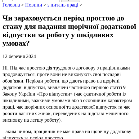
Головна
>
Новини
>
з питань праці
>
Чи зараховується період простою до
стажу для надання щорічної додаткової
відпустки за роботу у шкідливих
умовах?
12 березня 2024
Ні. Під час простою дія трудового договору з працівниками
продовжується, проте вони не виконують свої посадові
обов’язки. Періоди роботи, що дають право на щорічні
додаткові відпустки, визначені частиною першою статті 9
Закону України «Про відпустки» (час фактичної роботи із
шкідливими, важкими умовами або з особливим характером
праці, час щорічних основної та додаткової відпусток та час
роботи вагітних жінок, переведених на підставі медичного
висновку на легшу роботу).
Таким чином, працівник не має права на щорічну додаткову
відпустку за період простою.