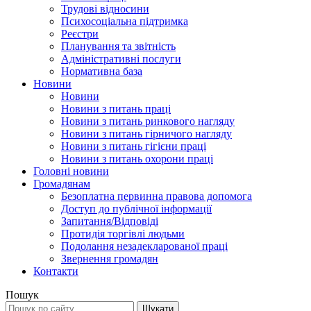
Трудові відносини
Психосоціальна підтримка
Реєстри
Планування та звітність
Адміністративні послуги
Нормативна база
Новини
Новини
Новини з питань праці
Новини з питань ринкового нагляду
Новини з питань гірничого нагляду
Новини з питань гігієни праці
Новини з питань охорони праці
Головні новини
Громадянам
Безоплатна первинна правова допомога
Доступ до публічної інформації
Запитання/Відповіді
Протидія торгівлі людьми
Подолання незадекларованої праці
Звернення громадян
Контакти
Пошук