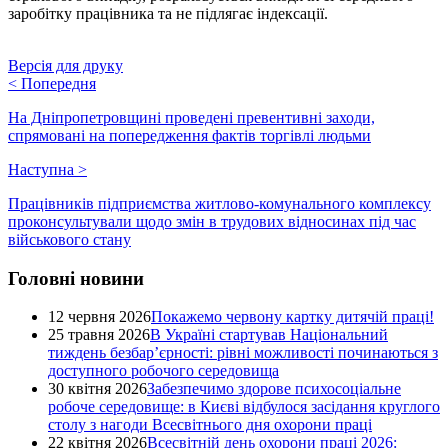
заробітку працівника та не підлягає індексації.
Версія для друку
<
Попередня
На Дніпропетровщині проведені превентивні заходи,
спрямовані на попередження фактів торгівлі людьми
Наступна
>
Працівників підприємства житлово-комунального комплексу
проконсультували щодо змін в трудових відносинах під час
військового стану
Головні новини
12 червня 2026
Покажемо червону картку дитячій праці!
25 травня 2026
В Україні стартував Національний
тиждень безбар’єрності: рівні можливості починаються з
доступного робочого середовища
30 квітня 2026
Забезпечимо здорове психосоціальне
робоче середовище: в Києві відбулося засідання круглого
столу з нагоди Всесвітнього дня охорони праці
22 квітня 2026
Всесвітній день охорони праці 2026: