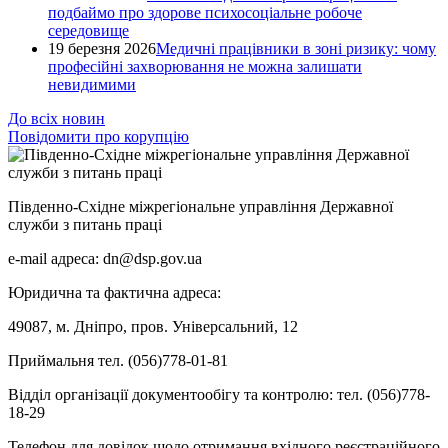
подбаймо про здорове психосоціальне робоче
середовище
19 березня 2026
Медичні працівники в зоні ризику: чому
професійні захворювання не можна залишати
невидимими
До всіх новин
Повідомити про корупцію
Південно-Східне міжрегіональне управління Державної
служби з питань праці
e-mail адреса: dn@dsp.gov.ua
Юридична та фактична адреса:
49087, м. Дніпро, пров. Універсальний, 12
Приймальня тел. (056)778-01-81
Відділ організації документообігу та контролю: тел. (056)778-
18-29
Телефон для довідок щодо отримання вхідного реєстраційного