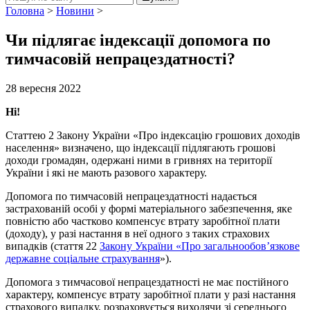
Головна
>
Новини
>
Чи підлягає індексації допомога по
тимчасовій непрацездатності?
28 вересня 2022
Ні!
Статтею 2 Закону України «Про індексацію грошових доходів
населення» визначено, що індексації підлягають грошові
доходи громадян, одержані ними в гривнях на території
України і які не мають разового характеру.
Допомога по тимчасовій непрацездатності надається
застрахованій особі у формі матеріального забезпечення, яке
повністю або частково компенсує втрату заробітної плати
(доходу), у разі настання в неї одного з таких страхових
випадків (стаття 22
Закону України «Про загальнообов’язкове
державне соціальне страхування
»).
Допомога з тимчасової непрацездатності не має постійного
характеру, компенсує втрату заробітної плати у разі настання
страхового випадку, розраховується виходячи зі середнього