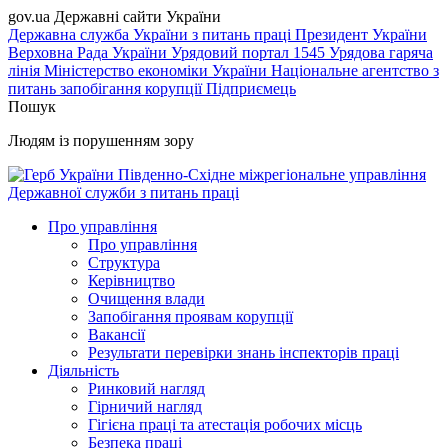
gov.ua
Державні сайти України
Державна служба України з питань праці
Президент України
Верховна Рада України
Урядовий портал
1545 Урядова гаряча
лінія
Міністерство економіки України
Національне агентство з
питань запобігання корупції
Підприємець
Пошук
Людям із порушенням зору
Південно-Східне міжрегіональне управління
Державної служби з питань праці
Про управління
Про управління
Структура
Керівництво
Очищення влади
Запобігання проявам корупції
Вакансії
Результати перевірки знань інспекторів праці
Діяльність
Ринковий нагляд
Гірничий нагляд
Гігієна праці та атестація робочих місць
Безпека праці