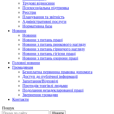
Трудові відносини
Психосоціальна підтримка
Реєстри
Планування та звітність
Адміністративні послуги
Нормативна база
Новини
Новини
Новини з питань праці
Новини з питань ринкового нагляду
Новини з питань гірничого нагляду
Новини з питань гігієни праці
Новини з питань охорони праці
Головні новини
Громадянам
Безоплатна первинна правова допомога
Доступ до публічної інформації
Запитання/Відповіді
Протидія торгівлі людьми
Подолання незадекларованої праці
Звернення громадян
Контакти
Пошук