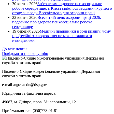
30 квітня 2026
Забезпечимо здорове психосоціальне
робоче середовище: в Києві відбулося засідання круглого
столу з нагоди Всесвітнього дня охорони праці
22 квітня 2026
Всесвітній день охорони праці 2026:
подбаймо про здорове психосоціальне робоче
середовище
19 березня 2026
Медичні працівники в зоні ризику: чому
професійні захворювання не можна залишати
невидимими
До всіх новин
Повідомити про корупцію
Південно-Східне міжрегіональне управління Державної
служби з питань праці
e-mail адреса: dn@dsp.gov.ua
Юридична та фактична адреса:
49087, м. Дніпро, пров. Універсальний, 12
Приймальня тел. (056)778-01-81