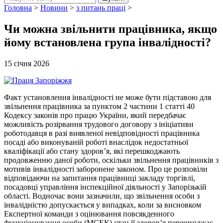
Головна
>
Новини
>
з питань праці
>
Чи можна звільнити працівника, якщо
йому встановлена група інвалідності?
15 січня 2026
Факт установлення інвалідності не може бути підставою для
звільнення працівника за пунктом 2 частини 1 статті 40
Кодексу законів про працю України, який передбачає
можливість розірвання трудового договору з ініціативи
роботодавця в разі виявленої невідповідності працівника
посаді або виконуваній роботі внаслідок недостатньої
кваліфікації або стану здоров’я, які перешкоджають
продовженню даної роботи, оскільки звільнення працівників з
мотивів інвалідності заборонене законом. Про це розповіли
відповідаючи на запитання працівниці закладу торгівлі,
посадовці управління інспекційної діяльності у Запорізькій
області. Водночас вони зазначили, що звільнення особи з
інвалідністю допускається у випадках, коли за висновком
Експертної команди з оцінювання повсякденного
функціонування особи (МСЕК) стан її здоров’я перешкоджає