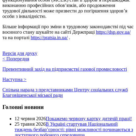
виконанню професійних обов’язків, або продовження
трудової діяльності може призвести до погіршення здоров’я
особи з інвалідністю.
Більше інформації про зміни в трудовому законодавстві під час
воєнного стану шукайте на сайті Держпраці
https://dsp.gov.ua/
та на порталі
https://pratsia.in.ua/
.
Версія для друку
<
Попередня
Превентивний захід на підприємстві газової промисловості
Наступна
>
Спільна нарада з представниками Центру соціальних служб
Благовіщенської міської ради
Головні новини
12 червня 2026
Покажемо червону картку дитячій праці!
25 травня 2026
В Україні стартував Національний
тиждень безбар’єрності: рівні можливості починаються з
доступного робочого середовища