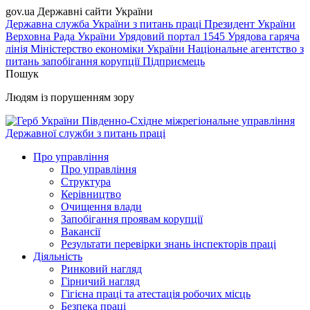
gov.ua
Державні сайти України
Державна служба України з питань праці
Президент України
Верховна Рада України
Урядовий портал
1545 Урядова гаряча
лінія
Міністерство економіки України
Національне агентство з
питань запобігання корупції
Підприємець
Пошук
Людям із порушенням зору
Південно-Східне міжрегіональне управління
Державної служби з питань праці
Про управління
Про управління
Структура
Керівництво
Очищення влади
Запобігання проявам корупції
Вакансії
Результати перевірки знань інспекторів праці
Діяльність
Ринковий нагляд
Гірничий нагляд
Гігієна праці та атестація робочих місць
Безпека праці