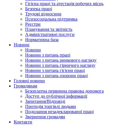
Гігієна праці та атестація робочих місць
Безпека праці
Трудові відносини
Психосоціальна підтримка
Реєстри
Планування та звітність
Адміністративні послуги
Нормативна база
Новини
Новини
Новини з питань праці
Новини з питань ринкового нагляду
Новини з питань гірничого нагляду
Новини з питань гігієни праці
Новини з питань охорони праці
Головні новини
Громадянам
Безоплатна первинна правова допомога
Доступ до публічної інформації
Запитання/Відповіді
Протидія торгівлі людьми
Подолання незадекларованої праці
Звернення громадян
Контакти