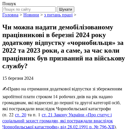
Пошук
Головна
>
Новини
>
з питань праці
>
Чи можна надати демобілізованому
працівникові в березні 2024 року
додаткову відпустку «чорнобильця» за
2022 та 2023 роки, а саме, за час коли
працівник був призваний на військову
службу?
15 березня 2024
✍️Право на отримання додаткової відпустки зі збереженням
заробітної плати строком 14 робочих днів на рік надано
громадянам, які віднесені до першої та другої категорії осіб,
які постраждали внаслідок Чорнобильської катастрофи
(п. 22
ст. 20
та п. 1
ст. 21 Закону України «Про статус і
соціальний захист громадян, які постраждали внаслідок
Чорнобильської катастрофи» від 28.02.1991 р. № 796-XII
).