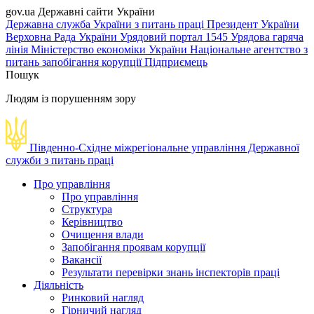
gov.ua
Державні сайти України
Державна служба України з питань праці
Президент України
Верховна Рада України
Урядовий портал
1545 Урядова гаряча
лінія
Міністерство економіки України
Національне агентство з
питань запобігання корупції
Підприємець
Пошук
Людям із порушенням зору
Південно-Східне міжрегіональне управління Державної
служби з питань праці
Про управління
Про управління
Структура
Керівництво
Очищення влади
Запобігання проявам корупції
Вакансії
Результати перевірки знань інспекторів праці
Діяльність
Ринковий нагляд
Гірничий нагляд