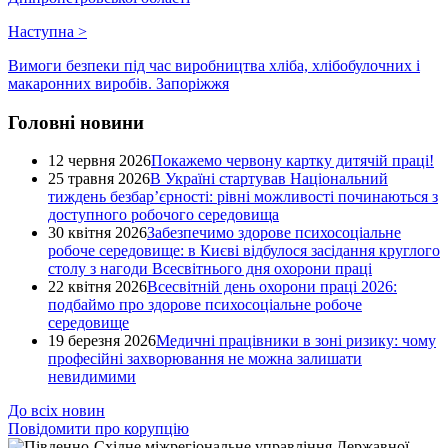
Наступна
>
Вимоги безпеки під час виробництва хліба, хлібобулочних і
макаронних виробів. Запоріжжя
Головні новини
12 червня 2026
Покажемо червону картку дитячій праці!
25 травня 2026
В Україні стартував Національний
тиждень безбар’єрності: рівні можливості починаються з
доступного робочого середовища
30 квітня 2026
Забезпечимо здорове психосоціальне
робоче середовище: в Києві відбулося засідання круглого
столу з нагоди Всесвітнього дня охорони праці
22 квітня 2026
Всесвітній день охорони праці 2026:
подбаймо про здорове психосоціальне робоче
середовище
19 березня 2026
Медичні працівники в зоні ризику: чому
професійні захворювання не можна залишати
невидимими
До всіх новин
Повідомити про корупцію