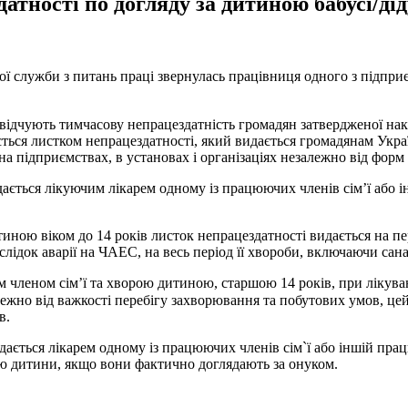
атності по догляду за дитиною бабусі/ді
 служби з питань праці звернулась працівниця одного з підпри
свідчують тимчасову непрацездатність громадян затвердженої нак
ється листком непрацездатності, який видається громадянам Укра
а підприємствах, в установах і організаціях незалежно від форм 
ється лікуючим лікарем одному із працюючих членів сім’ї або і
тиною віком до 14 років листок непрацездатності видається на пе
лідок аварії на ЧАЕС, на весь період її хвороби, включаючи сан
лим членом сім’ї та хворою дитиною, старшою 14 років, при лікув
алежно від важкості перебігу захворювання та побутових умов, це
в.
идається лікарем одному із працюючих членів сім`ї або іншій пр
ю дитини, якщо вони фактично доглядають за онуком.