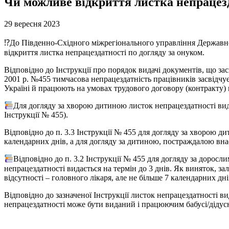
Чи можливе відкриття листка непрацезд
29 вересня 2023
⁉До Південно-Східного міжрегіонального управління Державної
відкриття листка непрацездатності по догляду за онуком.
Відповідно до Інструкції про порядок видачі документів, що за
2001 р. №455 тимчасова непрацездатність працівників засвідчу
Україні й працюють на умовах трудового договору (контракту) н
Для догляду за хворою дитиною листок непрацездатності вида
Інструкції № 455).
Відповідно до п. 3.3 Інструкції № 455 для догляду за хворою ди
календарних днів, а для догляду за дитиною, постраждалою внас
Відповідно до п. 3.2 Інструкції № 455 для догляду за дорос
непрацездатності видається на термін до 3 днів. Як виняток, з
відсутності – головного лікаря, але не більше 7 календарних дні
Відповідно до зазначеної Інструкції листок непрацездатності в
непрацездатності може бути виданий і працюючим бабусі/дідус