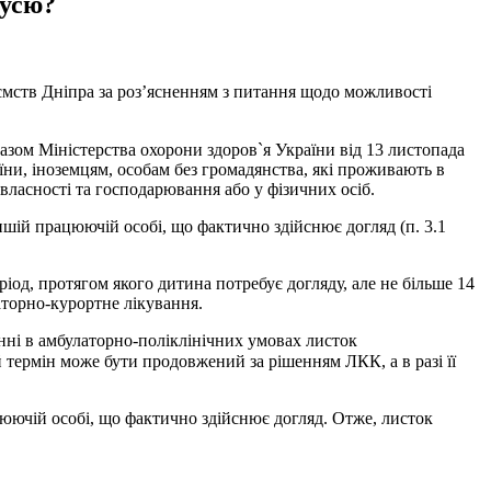
дусю?
ємств Дніпра за роз’ясненням з питання щодо можливості
азом Міністерства охорони здоров`я України від 13 листопада
їни, іноземцям, особам без громадянства, які проживають в
власності та господарювання або у фізичних осіб.
ншій працюючій особі, що фактично здійснює догляд (п. 3.1
ріод, протягом якого дитина потребує догляду, але не більше 14
аторно-курортне лікування.
анні в амбулаторно-поліклінічних умовах листок
й термін може бути продовжений за рішенням ЛКК, а в разі її
ацюючій особі, що фактично здійснює догляд. Отже, листок