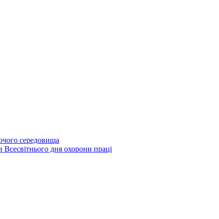
бочого середовища
и Всесвітнього дня охорони праці