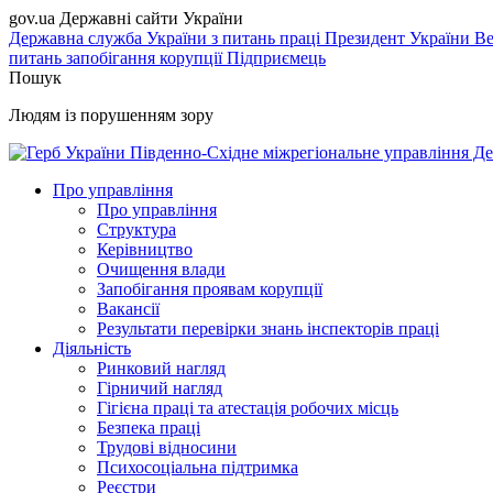
gov.ua
Державні сайти України
Державна служба України з питань праці
Президент України
Ве
питань запобігання корупції
Підприємець
Пошук
Людям із порушенням зору
Південно-Східне міжрегіональне управління Де
Про управління
Про управління
Структура
Керівництво
Очищення влади
Запобігання проявам корупції
Вакансії
Результати перевірки знань інспекторів праці
Діяльність
Ринковий нагляд
Гірничий нагляд
Гігієна праці та атестація робочих місць
Безпека праці
Трудові відносини
Психосоціальна підтримка
Реєстри