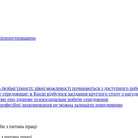
Дніпропетровщини
 безбар’єрності: рівні можливості починаються з доступного ро
 середовище: в Києві відбулося засідання круглого столу з нагод
ймо про здорове психосоціальне робоче середовище
 професійні захворювання не можна залишати невидимими
з питань праці