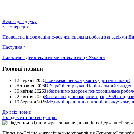
Версія для друку
<
Попередня
Проведена інформаційно-роз’яснювальна робота з аграріями 
Наступна
>
1 жовтня – День захисників та захисниць України
Головні новини
12 червня 2026
Покажемо червону картку дитячій праці!
25 травня 2026
В Україні стартував Національний тиждень
30 квітня 2026
Забезпечимо здорове психосоціальне робоче
22 квітня 2026
Всесвітній день охорони праці 2026: подба
19 березня 2026
Медичні працівники в зоні ризику: чому
До всіх новин
Повідомити про корупцію
Південно-Східне міжрегіональне управління Державної служби 