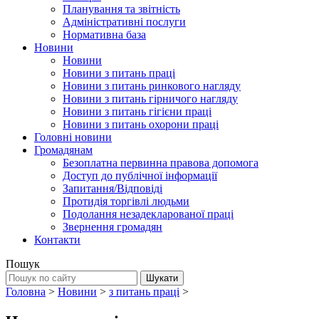
Планування та звітність
Адміністративні послуги
Нормативна база
Новини
Новини
Новини з питань праці
Новини з питань ринкового нагляду
Новини з питань гірничого нагляду
Новини з питань гігієни праці
Новини з питань охорони праці
Головні новини
Громадянам
Безоплатна первинна правова допомога
Доступ до публічної інформації
Запитання/Відповіді
Протидія торгівлі людьми
Подолання незадекларованої праці
Звернення громадян
Контакти
Пошук
Головна
>
Новини
>
з питань праці
>